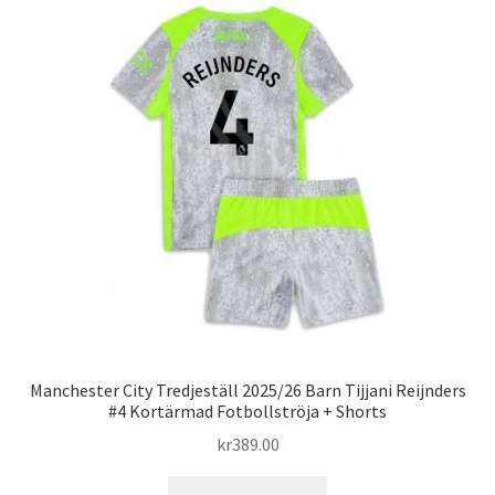
varianter.
De
olika
alternativen
kan
väljas
på
produktsidan
Manchester City Tredjeställ 2025/26 Barn Tijjani Reijnders
#4 Kortärmad Fotbollströja + Shorts
kr
389.00
Den