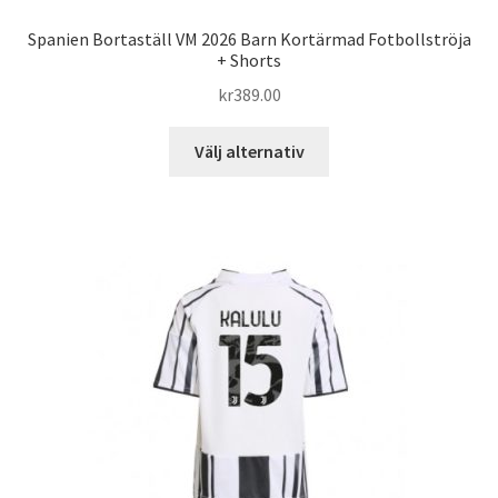
Spanien Bortaställ VM 2026 Barn Kortärmad Fotbollströja
+ Shorts
kr
389.00
Den
Välj alternativ
här
produkten
har
flera
varianter.
De
olika
alternativen
kan
väljas
på
produktsidan