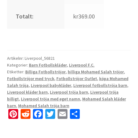
Totalt:
kr369.00
Artikelnr:
Liverpool_56821
Kategorier:
Barn Fotbollskläder
,
Liverpool F.C.
Etiketter:
Billiga Fotbollströjor
,
billiga Mohamed Salah tröjor
,
Fotbollströjor med tryck
,
Fotbollströjor Outlet
,
köpa Mohamed
Salah tröja
,
Liverpool babykläder
,
Liverpool fotbollströja barn
,
Liverpool kläder barn
,
Liverpool tröja barn
,
Liverpool tröja
billigt
,
Liverpool tröja med eget namn
,
Mohamed Salah kläder
barn
,
Mohamed Salah tröja barn
Pi
R
Fa
T
E
D
nt
e
ce
wi
m
el
er
d
b
tt
ai
a