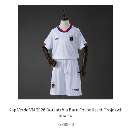
flera
varianter.
De
olika
alternativen
kan
väljas
på
produktsidan
Kap Verde VM 2026 Bortatröja Barn Fotbollsset Tröja och
Shorts
kr
389.00