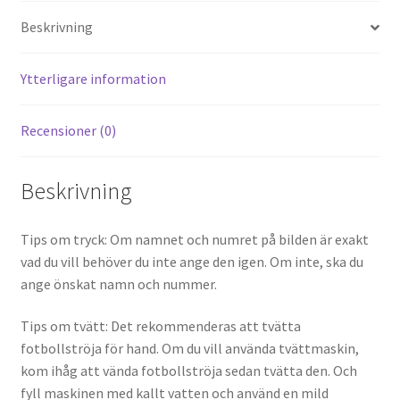
es
di
o
er
l
Beskrivning
t
t
o
k
Ytterligare information
Recensioner (0)
Beskrivning
Tips om tryck: Om namnet och numret på bilden är exakt
vad du vill behöver du inte ange den igen. Om inte, ska du
ange önskat namn och nummer.
Tips om tvätt: Det rekommenderas att tvätta
fotbollströja för hand. Om du vill använda tvättmaskin,
kom ihåg att vända fotbollströja sedan tvätta den. Och
fyll maskinen med kallt vatten och använd en mild