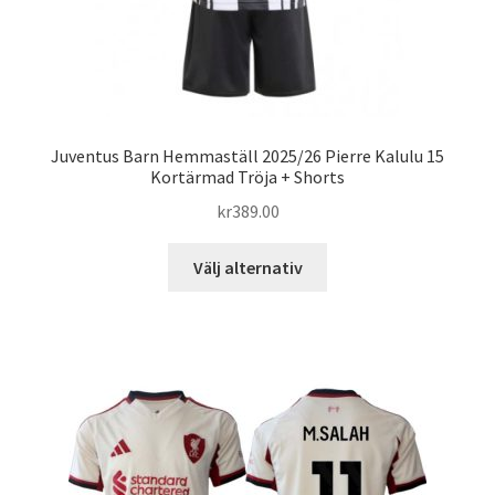
Juventus Barn Hemmaställ 2025/26 Pierre Kalulu 15
Kortärmad Tröja + Shorts
kr
389.00
Den
Välj alternativ
här
produkten
har
flera
varianter.
De
olika
alternativen