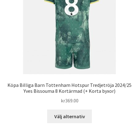
kan
väljas
på
produktsidan
Köpa Billiga Barn Tottenham Hotspur Tredjetröja 2024/25
Yves Bissouma 8 Kortärmad (+ Korta byxor)
kr
369.00
Den
Välj alternativ
här
produkten
har