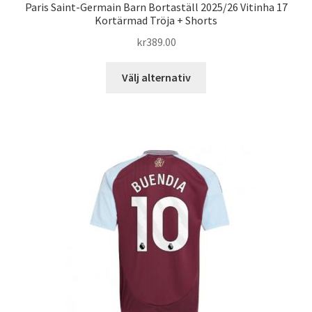
Paris Saint-Germain Barn Bortaställ 2025/26 Vitinha 17
Kortärmad Tröja + Shorts
kr
389.00
Den
Välj alternativ
här
produkten
har
flera
varianter.
De
olika
alternativen
kan
väljas
på
produktsidan