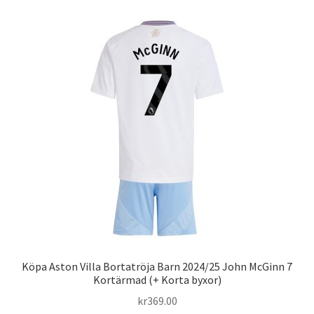
flera
varianter.
De
olika
alternativen
kan
väljas
på
produktsidan
Köpa Aston Villa Bortatröja Barn 2024/25 John McGinn 7
Kortärmad (+ Korta byxor)
kr
369.00