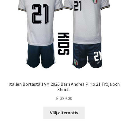
olika
alternativen
kan
väljas
på
produktsidan
Italien Bortaställ VM 2026 Barn Andrea Pirlo 21 Tröja och
Shorts
kr
389.00
Den
Välj alternativ
här
produkten