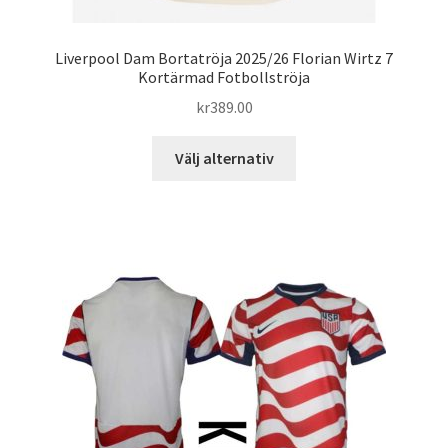
Liverpool Dam Bortatröja 2025/26 Florian Wirtz 7
Kortärmad Fotbollströja
kr
389.00
Den
Välj alternativ
här
produkten
har
flera
varianter.
De
olika
alternativen
kan
väljas
på
produktsidan