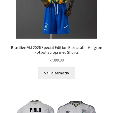
produktsidan
Brasilien VM 2026 Special Edition Barnställ – Gulgrön
Fotbollströja med Shorts
kr
399.00
Den
Välj alternativ
här
produkten
har
flera
varianter.
De