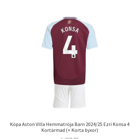
har
flera
varianter.
De
olika
alternativen
kan
väljas
på
produktsidan
Köpa Aston Villa Hemmatröja Barn 2024/25 Ezri Konsa 4
Kortärmad (+ Korta byxor)