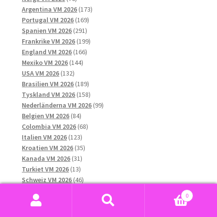
produkter
173
Argentina VM 2026
173
169
produkter
Portugal VM 2026
169
291
produkter
Spanien VM 2026
291
produkter
199
Frankrike VM 2026
199
166
produkter
England VM 2026
166
144
produkter
Mexiko VM 2026
144
132
produkter
USA VM 2026
132
produkter
189
Brasilien VM 2026
189
produkter
158
Tyskland VM 2026
158
produkter
99
Nederländerna VM 2026
99
84
produkter
Belgien VM 2026
84
produkter
68
Colombia VM 2026
68
123
produkter
Italien VM 2026
123
produkter
35
Kroatien VM 2026
35
31
produkter
Kanada VM 2026
31
13
produkter
Turkiet VM 2026
13
produkter
46
Schweiz VM 2026
46
41
produkter
Senegal VM 2026
41
0
produkter
17
Skottland VM 2026
17
Sök
Sök
12
produkter
Tjeckien VM 2026
12