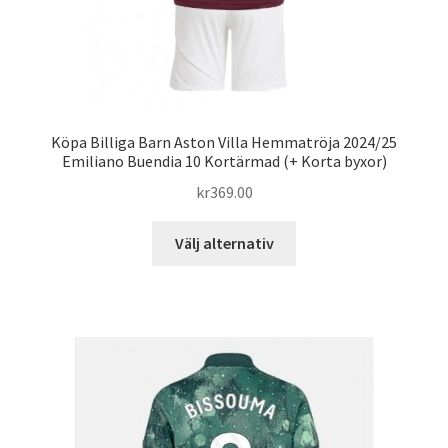
Köpa Billiga Barn Aston Villa Hemmatröja 2024/25
Emiliano Buendia 10 Kortärmad (+ Korta byxor)
kr
369.00
Den
Välj alternativ
här
produkten
har
flera
varianter.
De
olika
alternativen