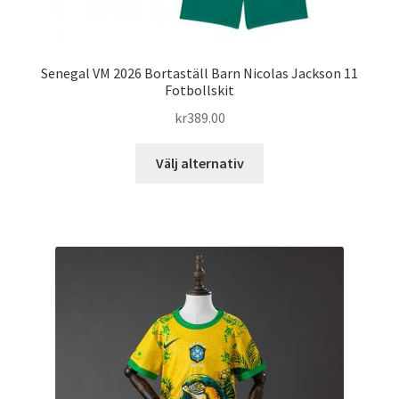
Senegal VM 2026 Bortaställ Barn Nicolas Jackson 11
Fotbollskit
kr
389.00
Den
Välj alternativ
här
produkten
har
flera
varianter.
De
olika
alternativen
kan
väljas
på