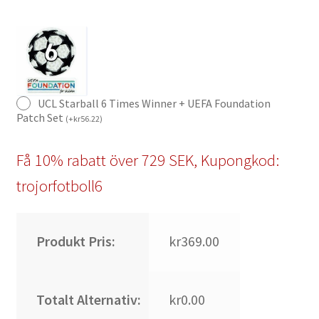
UCL Starball 6 Times Winner + UEFA Foundation
Patch Set
(
+
kr
56.22
)
Få 10% rabatt över 729 SEK, Kupongkod:
trojorfotboll6
Produkt Pris:
kr369.00
Totalt Alternativ:
kr0.00