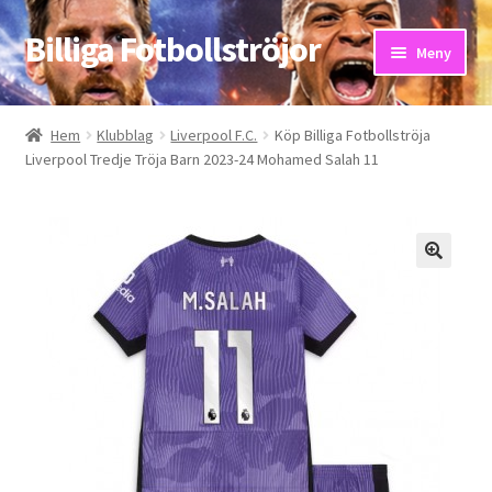
Billiga Fotbollströjor
Hoppa
Hoppa
Meny
till
till
navigering
innehåll
Hem
Hem
Klubblag
Liverpool F.C.
Köp Billiga Fotbollströja
Liverpool Tredje Tröja Barn 2023-24 Mohamed Salah 11
Bloggar
Butik
Kassa
Kontakta oss
Mitt konto
Storleksguiden