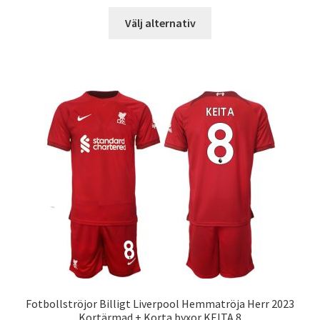
Den
Välj alternativ
här
produkten
har
flera
varianter.
De
olika
alternativen
kan
väljas
på
produktsidan
Fotbollströjor Billigt Liverpool Hemmatröja Herr 2023
Kortärmad + Korta byxor KEITA 8