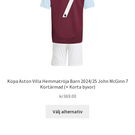
alternativen
kan
väljas
på
produktsidan
Köpa Aston Villa Hemmatröja Barn 2024/25 John McGinn 7
Kortärmad (+ Korta byxor)
kr
369.00
Den
Välj alternativ
här
produkten
har