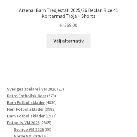
Arsenal Barn Tredjeställ 2025/26 Declan Rice 41
Kortärmad Tröja + Shorts
kr
369.00
Den
Välj alternativ
här
produkten
har
flera
varianter.
De
23
Sveriges spelare i VM 2026
23
olika
578
produkter
Retro Fotbollskläder
578
alternativen
produkter
4830
Barn Fotbollskläder
4830
kan
9983
produkter
Herr Fotbollskläder
9983
väljas
produkter
1937
Dam Fotbollskläder
1937
på
2805
produkter
Fotbolls-VM 2026
2805
produktsidan
produkter
80
Sverige VM 2026
80
76
produkter
Norge VM 2026
76