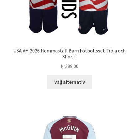
USA VM 2026 Hemmaställ Barn Fotbollsset Tröja och
Shorts
kr
389.00
Den
Välj alternativ
här
produkten
har
flera
varianter.
De
olika