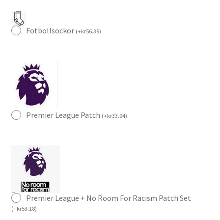
Fotbollsockor
(
+
kr
56.39
)
Premier League Patch
(
+
kr
33.94
)
Premier League + No Room For Racism Patch Set
(
+
kr
53.18
)