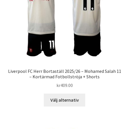
kan
väljas
på
produktsidan
Liverpool FC Herr Bortaställ 2025/26 – Mohamed Salah 11
– Kortärmad Fotbollströja + Shorts
kr
409.00
Den
Välj alternativ
här
produkten
har
flera