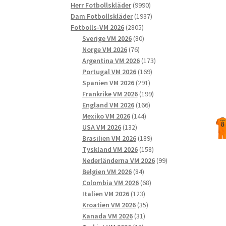
9990
produkter
Herr Fotbollskläder
9990
produkter
1937
Dam Fotbollskläder
1937
2805
produkter
Fotbolls-VM 2026
2805
produkter
80
Sverige VM 2026
80
76
produkter
Norge VM 2026
76
produkter
173
Argentina VM 2026
173
169
produkter
Portugal VM 2026
169
291
produkter
Spanien VM 2026
291
produkter
199
Frankrike VM 2026
199
166
produkter
England VM 2026
166
144
produkter
Mexiko VM 2026
144
132
produkter
USA VM 2026
132
produkter
189
Brasilien VM 2026
189
produkter
158
Tyskland VM 2026
158
produkter
99
Nederländerna VM 2026
99
84
produkter
Belgien VM 2026
84
produkter
68
Colombia VM 2026
68
123
produkter
Italien VM 2026
123
produkter
35
Kroatien VM 2026
35
31
produkter
Kanada VM 2026
31