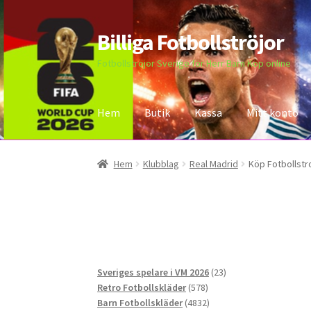
Billiga Fotbollströjor
Hoppa
Hoppa
till
till
Fotbollströjor Sverige för Herr Barn Köp online
navigering
innehåll
Hem
Butik
Kassa
Mitt konto
Hem
Bloggar
Butik
Kassa
Kontakta oss
Mitt 
Hem
Klubblag
Real Madrid
Köp Fotbollstr
23
Sveriges spelare i VM 2026
23
578
produkter
Retro Fotbollskläder
578
produkter
4832
Barn Fotbollskläder
4832