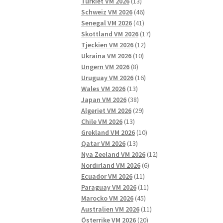
13
produkter
Turkiet VM 2026
13
produkter
46
Schweiz VM 2026
46
41
produkter
Senegal VM 2026
41
produkter
17
Skottland VM 2026
17
12
produkter
Tjeckien VM 2026
12
10
produkter
Ukraina VM 2026
10
8
produkter
Ungern VM 2026
8
produkter
16
Uruguay VM 2026
16
13
produkter
Wales VM 2026
13
produkter
38
Japan VM 2026
38
produkter
29
Algeriet VM 2026
29
13
produkter
Chile VM 2026
13
produkter
10
Grekland VM 2026
10
13
produkter
Qatar VM 2026
13
produkter
12
Nya Zeeland VM 2026
12
6
produkter
Nordirland VM 2026
6
11
produkter
Ecuador VM 2026
11
produkter
11
Paraguay VM 2026
11
45
produkter
Marocko VM 2026
45
produkter
11
Australien VM 2026
11
20
produkter
Österrike VM 2026
20