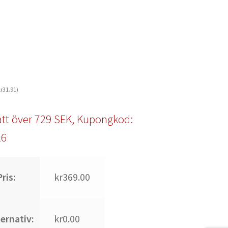
r
31.91
)
tt över 729 SEK, Kupongkod:
l6
ris:
kr369.00
ternativ:
kr0.00