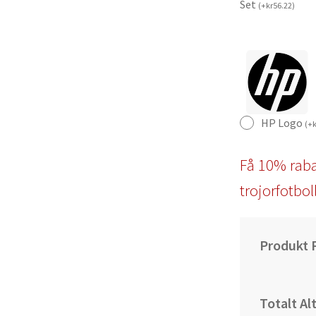
Set
(
+
kr
56.22
)
HP Logo
(
+
k
Få 10% raba
trojorfotbol
Produkt P
Totalt Al