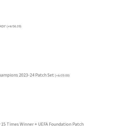
kor
(
+
kr
56.39
)
Champions 2023-24 Patch Set
(
+
kr
39.00
)
 15 Times Winner + UEFA Foundation Patch