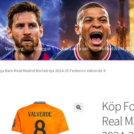
Varukorg
Bloggar
Kontakta oss
Fotbolls VM 202
konto
Storleksguiden
Varukorg
oja Barn Real Madrid Bortatröja 2024-25 Federico Valverde 8
Köp Fo
Real M