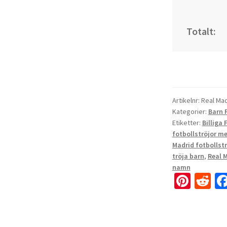
Totalt:
Artikelnr:
Real Mad
Kategorier:
Barn 
Etiketter:
Billiga 
fotbollströjor m
Madrid fotbollst
tröja barn
,
Real M
namn
Pi
R
nt
e
er
d