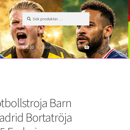
Sök
Sök
efter:
6
kr
0.00
0 artiklar
tbollstroja Barn
adrid Bortatröja