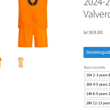
2024-2
Valver
kr
369.00
Storleksgui
Barn storlek
16# 2-3 years
20# 4-5 years
24# 8-9 years
28# 12-13 yea