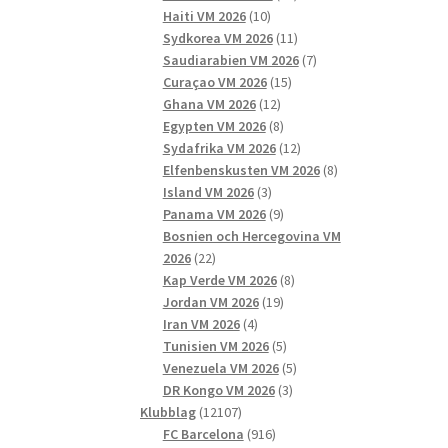
10
produkter
Haiti VM 2026
10
produkter
11
Sydkorea VM 2026
11
produkter
7
Saudiarabien VM 2026
7
15
produkter
Curaçao VM 2026
15
12
produkter
Ghana VM 2026
12
produkter
8
Egypten VM 2026
8
produkter
12
Sydafrika VM 2026
12
produkter
8
Elfenbenskusten VM 2026
8
3
produkter
Island VM 2026
3
produkter
9
Panama VM 2026
9
produkter
Bosnien och Hercegovina VM
22
2026
22
produkter
8
Kap Verde VM 2026
8
19
produkter
Jordan VM 2026
19
4
produkter
Iran VM 2026
4
produkter
5
Tunisien VM 2026
5
produkter
5
Venezuela VM 2026
5
3
produkter
DR Kongo VM 2026
3
12107
produkter
Klubblag
12107
produkter
916
FC Barcelona
916