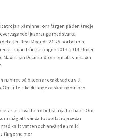
o
er
l
o
k
rtatröjan påminner om färgen på den tredje
r övervägande ljusorange med svarta
a detaljer. Real Madrids 24-25 bortatröja
edje tröjan från säsongen 2013-2014. Under
 Madrid sin Decima-dröm om att vinna den
n.
 numret på bilden är exakt vad du vill
n. Om inte, ska du ange önskat namn och
eras att tvätta fotbollströja för hand. Om
 kom ihåg att vända fotbollströja sedan
n med kallt vatten och använd en mild
da färgerna mer.