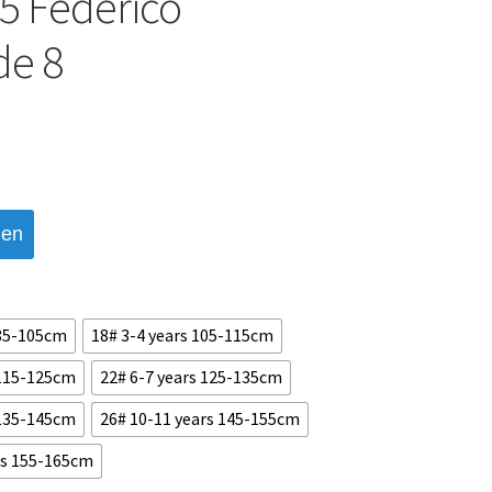
5 Federico
de 8
den
 85-105cm
18# 3-4 years 105-115cm
 115-125cm
22# 6-7 years 125-135cm
 135-145cm
26# 10-11 years 145-155cm
rs 155-165cm