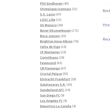
produkter
45
PSV Eindhoven
45
produkter
31
Olympique Lyonnais
31
Besk
47
produkter
S.S. Lazio
47
produkter
15
LOSC Lille
15
Ytte
produkter
36
AS Monaco
36
produkter
171
Bayer 04 Leverkusen
171
25
produkter
Boca Juniors
25
Rece
produkter
76
Brighton Hove Albion
76
10
produkter
Celta de Vigo
10
10
produkter
CF Monterrey
10
29
produkter
Corinthians
29
83
produkter
Feyenoord
83
produkter
67
CR Flamengo
67
produkter
55
Crystal Palace
55
produkter
26
Eintracht Frankfurt
26
30
produkter
Galatasaray S.K.
30
19
produkter
Sunderland AFC
19
9
produkter
San Diego FC
9
produkter
9
Los Angeles FC
9
produkter
4
Deportivo La Coruña
4