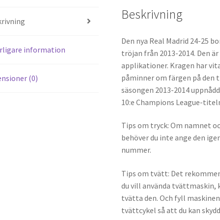
es
di
Beskrivning
t
t
rivning
Den nya Real Madrid 24-25 bo
rligare information
tröjan från 2013-2014. Den ä
applikationer. Kragen har vit
påminner om färgen på den tr
nsioner (0)
säsongen 2013-2014 uppnådde
10:e Champions League-titel
Tips om tryck: Om namnet och
behöver du inte ange den ige
nummer.
Tips om tvätt: Det rekommend
du vill använda tvättmaskin,
tvätta den. Och fyll maskine
tvättcykel så att du kan skyd