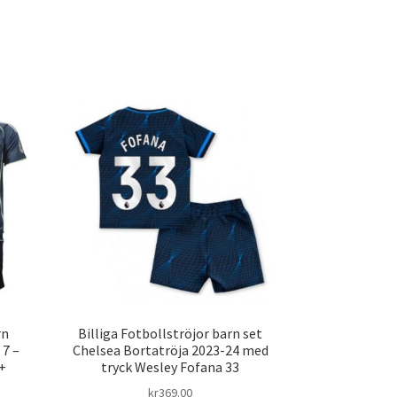
rn
Billiga Fotbollströjor barn set
 7 –
Chelsea Bortatröja 2023-24 med
+
tryck Wesley Fofana 33
kr
369.00