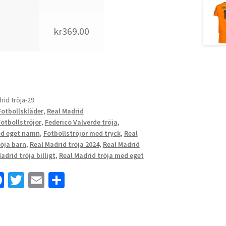
kr369.00
rid tröja-29
Fotbollskläder
,
Real Madrid
Fotbollströjor
,
Federico Valverde tröja
,
ed eget namn
,
Fotbollströjor med tryck
,
Real
röja barn
,
Real Madrid tröja 2024
,
Real Madrid
adrid tröja billigt
,
Real Madrid tröja med eget
Fa
T
E
D
ce
wi
m
el
b
tt
ai
a