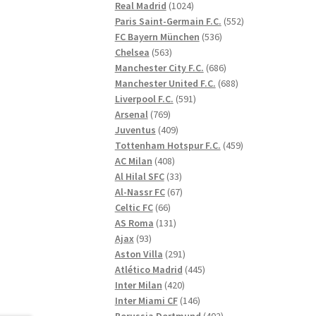
1024
produkter
Real Madrid
1024
produkter
552
Paris Saint-Germain F.C.
552
536
produkter
FC Bayern München
536
563
produkter
Chelsea
563
produkter
686
Manchester City F.C.
686
produkter
688
Manchester United F.C.
688
591
produkter
Liverpool F.C.
591
769
produkter
Arsenal
769
produkter
409
Juventus
409
produkter
459
Tottenham Hotspur F.C.
459
408
produkter
AC Milan
408
produkter
33
Al Hilal SFC
33
produkter
67
Al-Nassr FC
67
66
produkter
Celtic FC
66
produkter
131
AS Roma
131
93
produkter
Ajax
93
produkter
291
Aston Villa
291
produkter
445
Atlético Madrid
445
420
produkter
Inter Milan
420
produkter
146
Inter Miami CF
146
produkter
402
Borussia Dortmund
402