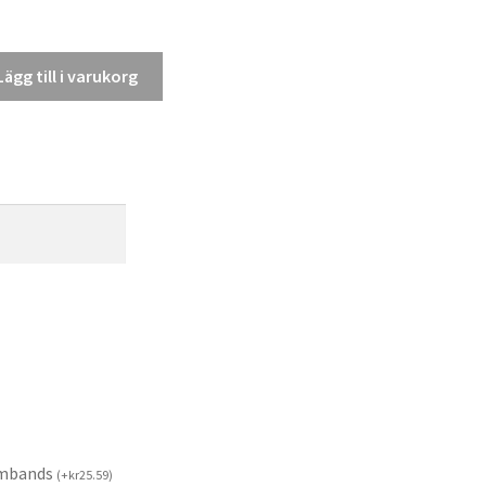
Lägg till i varukorg
rmbands
(
+
kr
25.59
)