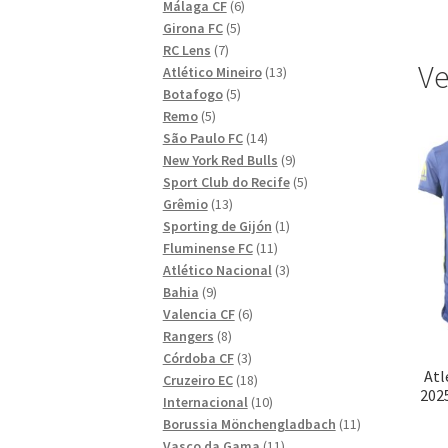
6
produkter
Málaga CF
6
5
produkter
Girona FC
5
7
produkter
RC Lens
7
Ve
produkter
13
Atlético Mineiro
13
5
produkter
Botafogo
5
5
produkter
Remo
5
produkter
14
São Paulo FC
14
produkter
9
New York Red Bulls
9
produkter
5
Sport Club do Recife
5
13
produkter
Grêmio
13
produkter
1
Sporting de Gijón
1
11
produkt
Fluminense FC
11
produkter
3
Atlético Nacional
3
9
produkter
Bahia
9
produkter
6
Valencia CF
6
8
produkter
Rangers
8
produkter
3
Córdoba CF
3
Atl
produkter
18
Cruzeiro EC
18
202
produkter
10
Internacional
10
produkter
11
Borussia Mönchengladbach
11
11
produkter
Vasco da Gama
11