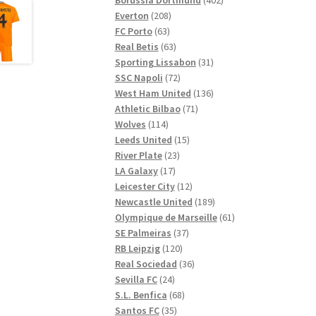
208
produkter
Everton
208
63
produkter
FC Porto
63
produkter
63
Real Betis
63
produkter
31
Sporting Lissabon
31
72
produkter
SSC Napoli
72
produkter
136
West Ham United
136
71
produkter
Athletic Bilbao
71
114
produkter
Wolves
114
produkter
15
Leeds United
15
23
produkter
River Plate
23
17
produkter
LA Galaxy
17
produkter
12
Leicester City
12
produkter
189
Newcastle United
189
produkter
61
Olympique de Marseille
61
37
produkter
SE Palmeiras
37
120
produkter
RB Leipzig
120
produkter
36
Real Sociedad
36
24
produkter
Sevilla FC
24
produkter
68
S.L. Benfica
68
35
produkter
Santos FC
35