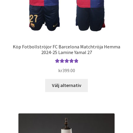
Köp Fotbollströjor FC Barcelona Matchtröja Hemma
2024-25 Lamine Yamal 27
Betygsatt
kr
399.00
5.00
av 5
Den
Välj alternativ
här
produkten
har
flera
varianter.
De