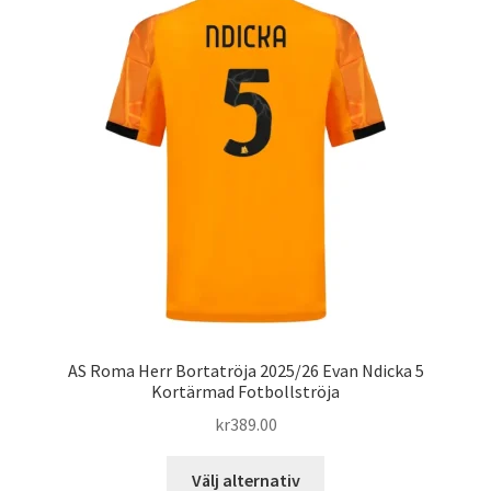
De
olika
alternativen
kan
väljas
på
produktsidan
AS Roma Herr Bortatröja 2025/26 Evan Ndicka 5
Kortärmad Fotbollströja
kr
389.00
Den
Välj alternativ