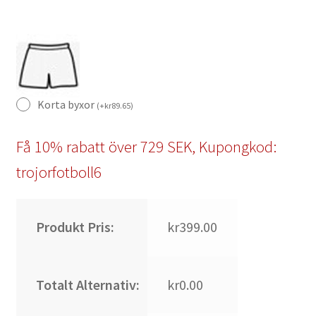
Korta byxor
(
+
kr
89.65
)
Få 10% rabatt över 729 SEK, Kupongkod:
trojorfotboll6
Produkt Pris:
kr399.00
Totalt Alternativ:
kr0.00