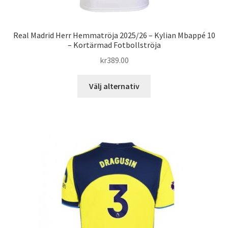
Real Madrid Herr Hemmatröja 2025/26 – Kylian Mbappé 10
– Kortärmad Fotbollströja
kr
389.00
Den
Välj alternativ
här
produkten
har
flera
varianter.
De
olika
alternativen
kan
väljas
på