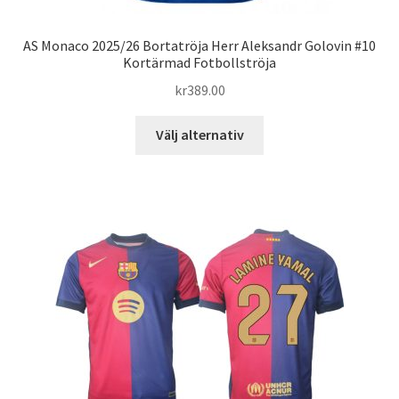
AS Monaco 2025/26 Bortatröja Herr Aleksandr Golovin #10
Kortärmad Fotbollströja
kr
389.00
Den
Välj alternativ
här
produkten
har
flera
varianter.
De
olika
alternativen
kan
väljas
på
produktsidan