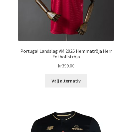
produktsidan
Portugal Landslag VM 2026 Hemmatröja Herr
Fotbollströja
kr
399.00
Den
Välj alternativ
här
produkten
har
flera
varianter.
De
olika