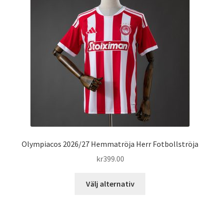
olika
alternativen
kan
väljas
på
produktsidan
Olympiacos 2026/27 Hemmatröja Herr Fotbollströja
kr
399.00
Den
Välj alternativ
här
produkten
har