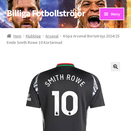
Billiga Fotbollströjor
Hoppa
Hoppa
Meny
till
till
navigering
innehåll
Hem
Hem
Klubblag
Arsenal
Köpa Arsenal Bortatröja 2024/25
Emile Smith Rowe 10 Kortärmad
Bloggar
Butik
Kassa
Kontakta oss
Mitt konto
Storleksguiden