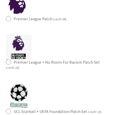
Premier League Patch
(
+
kr
33.94
)
Premier League + No Room For Racism Patch Set
(
+
kr
53.18
)
UCL Starball + UEFA Foundation Patch Set
(
+
kr
47.10
)