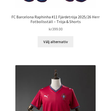
FC Barcelona Raphinha #11 Fjärdetröja 2025/26 Herr
Fotbollsställ – Tröja & Shorts
kr
399.00
Den
Välj alternativ
här
produkten
har
flera
varianter.
De
olika
alternativen
kan
väljas
på