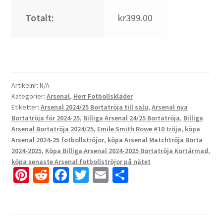
Totalt:
kr399.00
Artikelnr:
N/A
Kategorier:
Arsenal
,
Herr Fotbollskläder
Etiketter:
Arsenal 2024/25 Bortatröja till salu
,
Arsenal nya
Bortatröja för 2024-25
,
Billiga Arsenal 24/25 Bortatröja
,
Billiga
Arsenal Bortatröja 2024/25
,
Emile Smith Rowe #10 tröja
,
köpa
Arsenal 2024-25 fotbollströjor
,
köpa Arsenal Matchtröja Borta
2024-2025
,
Köpa Billiga Arsenal 2024-2025 Bortatröja Kortärmad
,
köpa senaste Arsenal fotbollströjor på nätet
Pi
R
Fa
T
E
D
nt
e
ce
wi
m
el
er
d
b
tt
ai
a