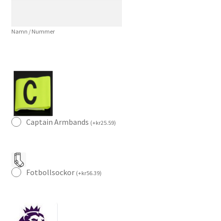
Rowe
10
Namn / Nummer
Kortärmad
mängd
Captain Armbands
(
+
kr
25.59
)
Fotbollsockor
(
+
kr
56.39
)