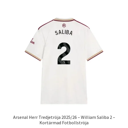
har
flera
varianter.
De
olika
alternativen
kan
väljas
på
produktsidan
Arsenal Herr Tredjetröja 2025/26 – William Saliba 2 –
Kortärmad Fotbollströja