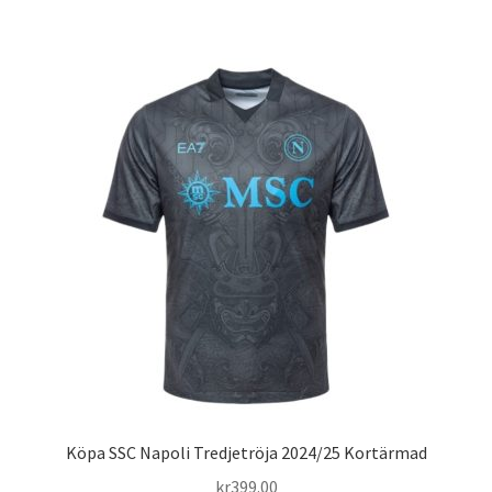
har
flera
varianter.
De
olika
alternativen
kan
väljas
på
produktsidan
Köpa SSC Napoli Tredjetröja 2024/25 Kortärmad
kr
399.00