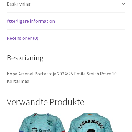
es
di
o
er
l
Beskrivning
t
t
o
k
Ytterligare information
Recensioner (0)
Beskrivning
Köpa Arsenal Bortatröja 2024/25 Emile Smith Rowe 10
Kortärmad
Verwandte Produkte