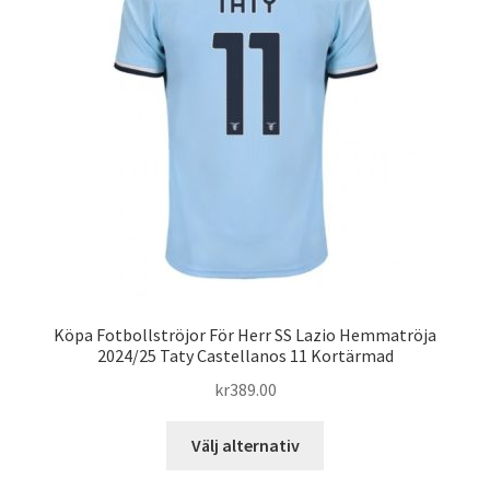
alternativen
kan
väljas
på
produktsidan
Köpa Fotbollströjor För Herr SS Lazio Hemmatröja
2024/25 Taty Castellanos 11 Kortärmad
kr
389.00
Den
Välj alternativ
här
produkten