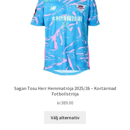
olika
alternativen
kan
väljas
på
produktsidan
Sagan Tosu Herr Hemmatröja 2025/26 – Kortärmad
Fotbollströja
kr
389.00
Den
Välj alternativ
här
produkten