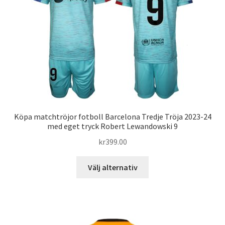
Köpa matchtröjor fotboll Barcelona Tredje Tröja 2023-24
med eget tryck Robert Lewandowski 9
kr
399.00
Den
Välj alternativ
här
produkten
har
flera
varianter.