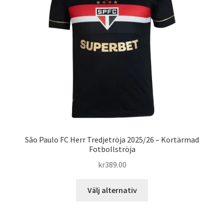
alternativen
kan
väljas
på
produktsidan
São Paulo FC Herr Tredjetröja 2025/26 – Kortärmad
Fotbollströja
kr
389.00
Den
Välj alternativ
här
produkten
har