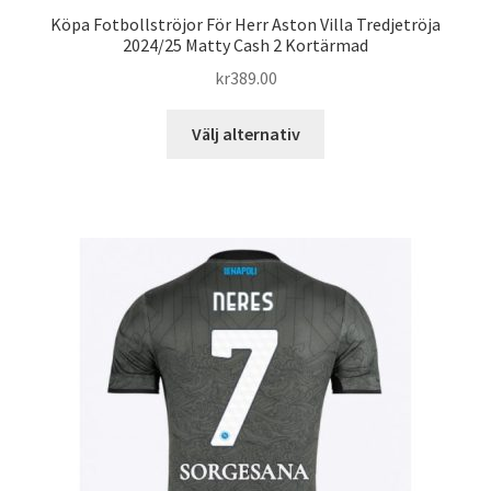
Köpa Fotbollströjor För Herr Aston Villa Tredjetröja
2024/25 Matty Cash 2 Kortärmad
kr
389.00
Den
Välj alternativ
här
produkten
har
flera
varianter.
De
olika
alternativen
kan
väljas
på
produktsidan