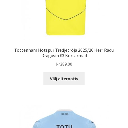
produktsidan
Tottenham Hotspur Tredjetröja 2025/26 Herr Radu
Dragusin #3 Kortärmad
kr
389.00
Den
Välj alternativ
här
produkten
har
flera
varianter.
De
olika