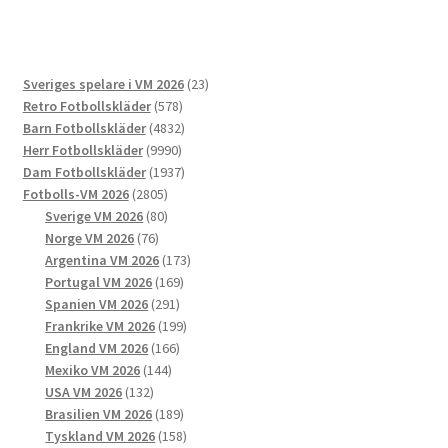
flera
varianter.
De
23
Sveriges spelare i VM 2026
23
olika
578
produkter
Retro Fotbollskläder
578
alternativen
produkter
4832
Barn Fotbollskläder
4832
kan
9990
produkter
Herr Fotbollskläder
9990
väljas
produkter
1937
Dam Fotbollskläder
1937
på
2805
produkter
Fotbolls-VM 2026
2805
produktsidan
produkter
80
Sverige VM 2026
80
76
produkter
Norge VM 2026
76
produkter
173
Argentina VM 2026
173
169
produkter
Portugal VM 2026
169
291
produkter
Spanien VM 2026
291
produkter
199
Frankrike VM 2026
199
166
produkter
England VM 2026
166
144
produkter
Mexiko VM 2026
144
132
produkter
USA VM 2026
132
produkter
189
Brasilien VM 2026
189
produkter
158
Tyskland VM 2026
158