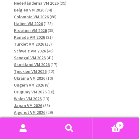
produkter
99
Nederländerna VM 2026
99
84
produkter
Belgien VM 2026
84
produkter
68
Colombia VM 2026
68
123
produkter
Italien VM 2026
123
produkter
35
Kroatien VM 2026
35
31
produkter
Kanada VM 2026
31
13
produkter
Turkiet VM 2026
13
produkter
46
Schweiz VM 2026
46
41
produkter
Senegal VM 2026
41
produkter
17
Skottland VM 2026
17
12
produkter
Tjeckien VM 2026
12
10
produkter
Ukraina VM 2026
10
8
produkter
Ungern VM 2026
8
produkter
16
Uruguay VM 2026
16
13
produkter
Wales VM 2026
13
produkter
38
Japan VM 2026
38
produkter
29
Algeriet VM 2026
29
13
produkter
Chile VM 2026
13
produkter
10
0
Grekland VM 2026
10
Sök
Sök
13
produkter
Qatar VM 2026
13