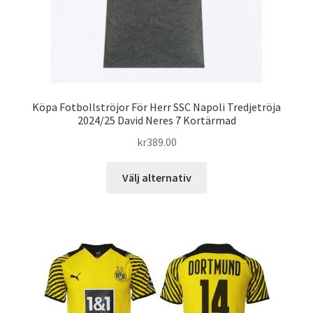
Köpa Fotbollströjor För Herr SSC Napoli Tredjetröja
2024/25 David Neres 7 Kortärmad
kr
389.00
Den
Välj alternativ
här
produkten
har
flera
varianter.
De
olika
alternativen