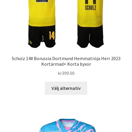
kan
väljas
på
produktsidan
Schulz 14# Borussia Dortmund Hemmatröja Herr 2023
Kortärmad+ Korta byxor
kr
399.00
Den
Välj alternativ
här
produkten
har
flera
varianter.
De