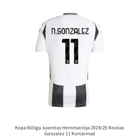
flera
varianter.
De
olika
alternativen
kan
väljas
på
produktsidan
Köpa Billiga Juventus Hemmatröja 2024/25 Nicolas
Gonzalez 11 Kortärmad