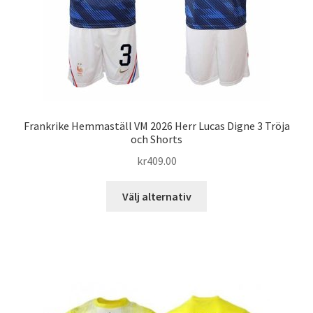
produktsidan
Frankrike Hemmaställ VM 2026 Herr Lucas Digne 3 Tröja
och Shorts
kr
409.00
Den
Välj alternativ
här
produkten
har
flera
varianter.
De
olika