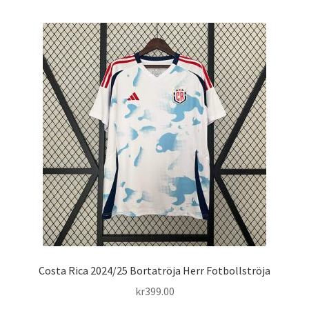
har
flera
varianter.
De
olika
alternativen
kan
väljas
på
produktsidan
Costa Rica 2024/25 Bortatröja Herr Fotbollströja
kr
399.00