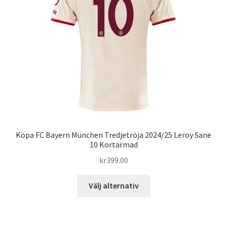
alternativen
kan
väljas
på
produktsidan
Köpa FC Bayern München Tredjetröja 2024/25 Leroy Sane
10 Kortärmad
kr
399.00
Den
Välj alternativ
här
produkten
har