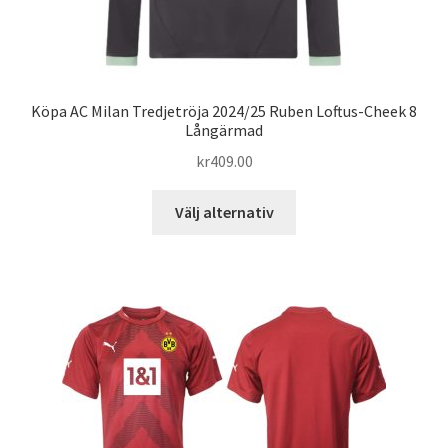
Köpa AC Milan Tredjetröja 2024/25 Ruben Loftus-Cheek 8
Långärmad
kr
409.00
Den
Välj alternativ
här
produkten
har
flera
varianter.
De
olika
alternativen
kan