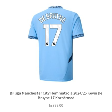
flera
varianter.
De
olika
alternativen
kan
väljas
på
produktsidan
Billiga Manchester City Hemmatröja 2024/25 Kevin De
Bruyne 17 Kortärmad
kr
399.00