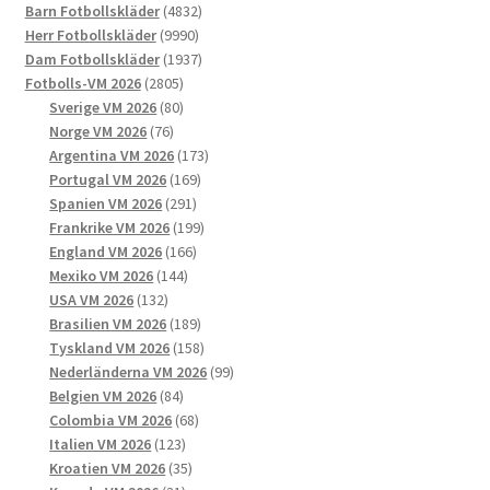
produkter
4832
Barn Fotbollskläder
4832
kan
9990
produkter
Herr Fotbollskläder
9990
väljas
produkter
1937
Dam Fotbollskläder
1937
på
2805
produkter
Fotbolls-VM 2026
2805
produktsidan
produkter
80
Sverige VM 2026
80
76
produkter
Norge VM 2026
76
produkter
173
Argentina VM 2026
173
169
produkter
Portugal VM 2026
169
291
produkter
Spanien VM 2026
291
produkter
199
Frankrike VM 2026
199
166
produkter
England VM 2026
166
144
produkter
Mexiko VM 2026
144
132
produkter
USA VM 2026
132
produkter
189
Brasilien VM 2026
189
produkter
158
Tyskland VM 2026
158
produkter
99
Nederländerna VM 2026
99
84
produkter
Belgien VM 2026
84
produkter
68
Colombia VM 2026
68
123
produkter
Italien VM 2026
123
produkter
35
Kroatien VM 2026
35