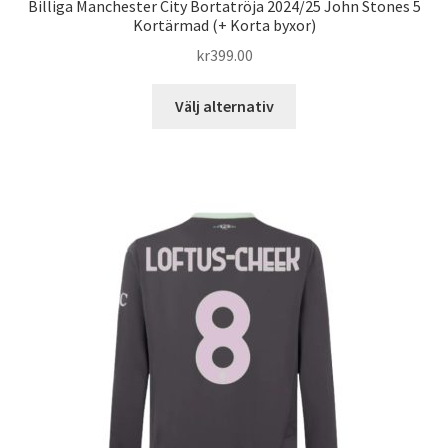
Billiga Manchester City Bortatröja 2024/25 John Stones 5
Kortärmad (+ Korta byxor)
kr
399.00
Den
Välj alternativ
här
produkten
har
flera
varianter.
De
olika
alternativen
kan
väljas
på
produktsidan