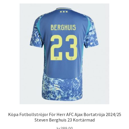
flera
varianter.
De
olika
alternativen
kan
väljas
på
produktsidan
Köpa Fotbollströjor För Herr AFC Ajax Bortatröja 2024/25
Steven Berghuis 23 Kortärmad
kr
389.00