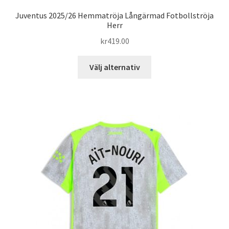
Juventus 2025/26 Hemmatröja Långärmad Fotbollströja
Herr
kr
419.00
Den
Välj alternativ
här
produkten
har
flera
varianter.
De
olika
alternativen
kan
väljas
på
produktsidan