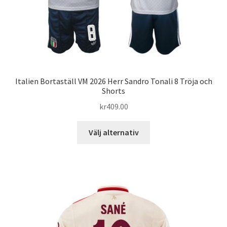
Italien Bortaställ VM 2026 Herr Sandro Tonali 8 Tröja och
Shorts
kr
409.00
Den
Välj alternativ
här
produkten
har
flera
varianter.
De
olika