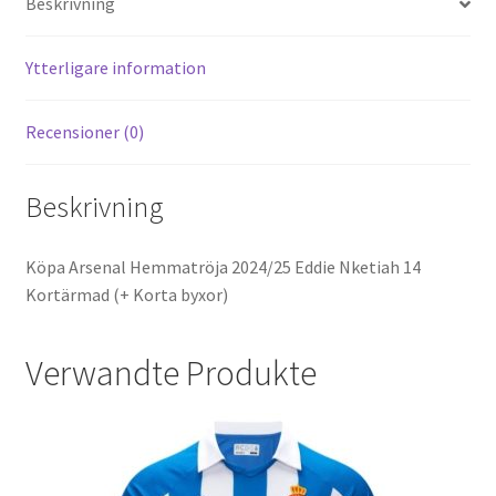
Beskrivning
t
t
o
k
Ytterligare information
Recensioner (0)
Beskrivning
Köpa Arsenal Hemmatröja 2024/25 Eddie Nketiah 14
Kortärmad (+ Korta byxor)
Verwandte Produkte