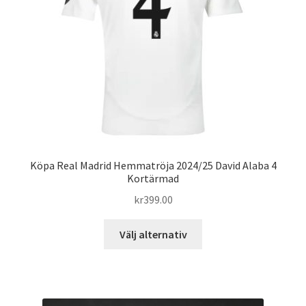
kan
väljas
på
produktsidan
Köpa Real Madrid Hemmatröja 2024/25 David Alaba 4
Kortärmad
kr
399.00
Den
Välj alternativ
här
produkten
har
flera