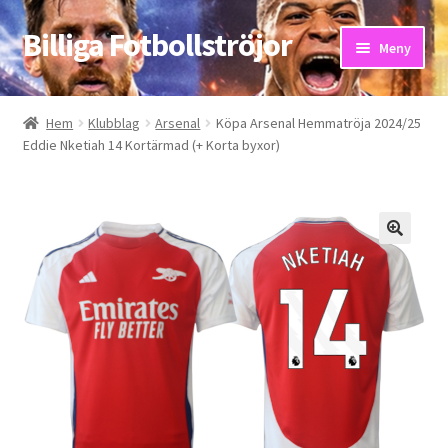
Billiga Fotbollströjor
Hoppa
Hoppa
Meny
till
till
navigering
innehåll
Hem
Hem
Klubblag
Arsenal
Köpa Arsenal Hemmatröja 2024/25
Eddie Nketiah 14 Kortärmad (+ Korta byxor)
Bloggar
Butik
Kassa
Kontakta oss
Mitt konto
Storleksguiden