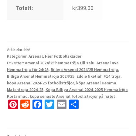
Totalt:
kr399.00
Artikelnr:
N/A
Kategorier:
Arsenal
,
Herr Fotbollskläder
Etiketter:
Arsenal 2024/25 hemmatröja till salu
,
Arsenal nya
Hemmatröja för 24/25
,
Billiga Arsenal 2024/25 Hemmatröja
,
Billiga Arsenal Hemmatröja 2024/25
,
Eddie Nketiah #14 tröja
,
köpa Arsenal 2024-25 fotbollströjor
,
köpa Arsenal Hemma
Matchtröja 2024-25
,
Köpa Billiga Arsenal 2024-2025 Hemmatröja
Kortärmad
,
köpa senaste Arsenal fotbollströjor på nätet
Pi
R
Fa
T
E
D
nt
e
ce
wi
m
el
er
d
b
tt
ai
a
es
di
o
er
l