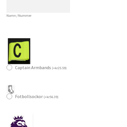
14
Kortärmad
Namn / Nummer
(+
Korta
byxor)
mängd
Captain Armbands
(
+
kr
25.59
)
Fotbollsockor
(
+
kr
56.39
)