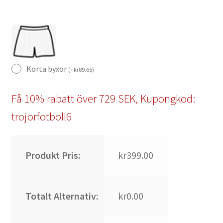
Korta byxor
(
+
kr
89.65
)
Få 10% rabatt över 729 SEK, Kupongkod:
trojorfotboll6
Produkt Pris:
kr399.00
Totalt Alternativ:
kr0.00