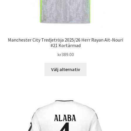
Manchester City Tredjetröja 2025/26 Herr Rayan Aït-Nouri
#21 Kortärmad
kr
389.00
Den
Välj alternativ
här
produkten
har
flera
varianter.
De
olika
alternativen