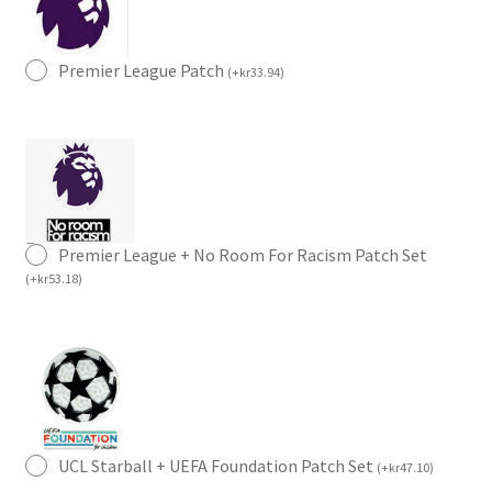
Premier League Patch
(
+
kr
33.94
)
Premier League + No Room For Racism Patch Set
(
+
kr
53.18
)
UCL Starball + UEFA Foundation Patch Set
(
+
kr
47.10
)