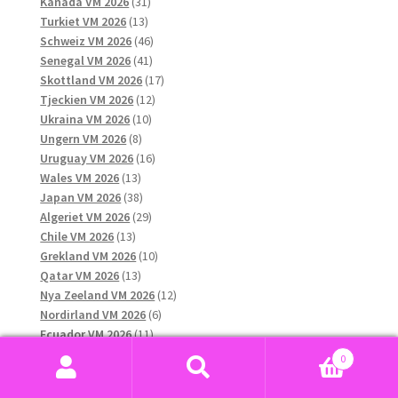
31
produkter
Kanada VM 2026
31
13
produkter
Turkiet VM 2026
13
produkter
46
Schweiz VM 2026
46
41
produkter
Senegal VM 2026
41
produkter
17
Skottland VM 2026
17
12
produkter
Tjeckien VM 2026
12
10
produkter
Ukraina VM 2026
10
8
produkter
Ungern VM 2026
8
produkter
16
Uruguay VM 2026
16
13
produkter
Wales VM 2026
13
produkter
38
Japan VM 2026
38
produkter
29
Algeriet VM 2026
29
13
produkter
Chile VM 2026
13
produkter
10
Grekland VM 2026
10
13
produkter
Qatar VM 2026
13
produkter
12
Nya Zeeland VM 2026
12
6
produkter
Nordirland VM 2026
6
11
produkter
Ecuador VM 2026
11
produkter
11
Paraguay VM 2026
11
0
45
produkter
Marocko VM 2026
45
Sök
Sök
produkter
11
Australien VM 2026
11