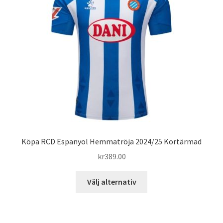
Köpa RCD Espanyol Hemmatröja 2024/25 Kortärmad
kr
389.00
Den
Välj alternativ
här
produkten
har