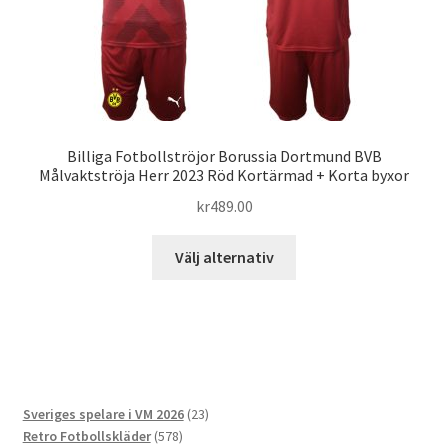
väljas
på
produktsidan
Billiga Fotbollströjor Borussia Dortmund BVB
Målvaktströja Herr 2023 Röd Kortärmad + Korta byxor
kr
489.00
Den
Välj alternativ
här
produkten
har
flera
varianter.
De
23
Sveriges spelare i VM 2026
23
olika
578
produkter
Retro Fotbollskläder
578
alternativen