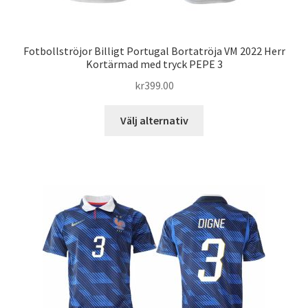
Fotbollströjor Billigt Portugal Bortatröja VM 2022 Herr
Kortärmad med tryck PEPE 3
kr
399.00
Den
Välj alternativ
här
produkten
har
flera
varianter.
De
olika
alternativen
kan
väljas
på