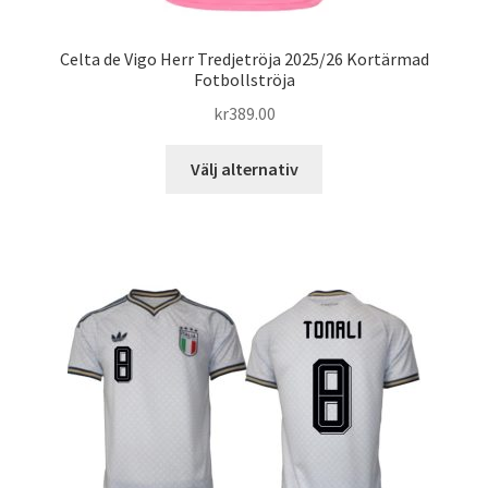
Celta de Vigo Herr Tredjetröja 2025/26 Kortärmad
Fotbollströja
kr
389.00
Den
Välj alternativ
här
produkten
har
flera
varianter.
De
olika
alternativen
kan
väljas
på
produktsidan