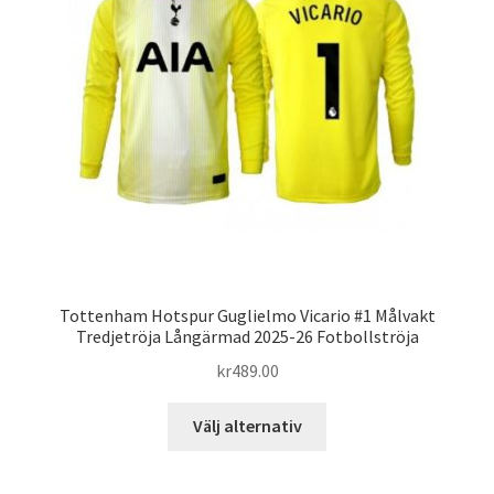
alternativen
kan
väljas
på
produktsidan
Tottenham Hotspur Guglielmo Vicario #1 Målvakt
Tredjetröja Långärmad 2025-26 Fotbollströja
kr
489.00
Den
Välj alternativ
här
produkten