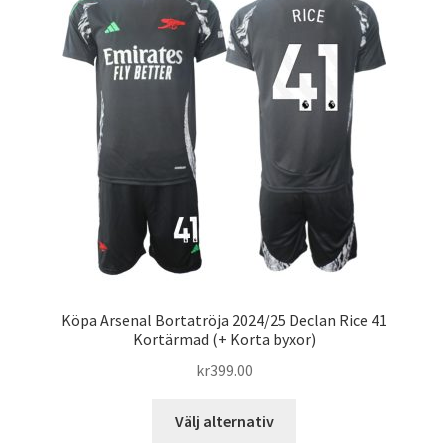
De
olika
alternativen
kan
väljas
på
produktsidan
Köpa Arsenal Bortatröja 2024/25 Declan Rice 41
Kortärmad (+ Korta byxor)
kr
399.00
Den
Välj alternativ
här