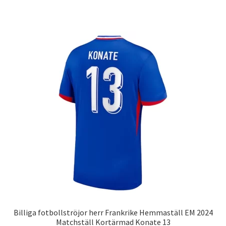
produkten
har
flera
varianter.
De
olika
alternativen
kan
väljas
på
produktsidan
Billiga fotbollströjor herr Frankrike Hemmaställ EM 2024
Matchställ Kortärmad Konate 13