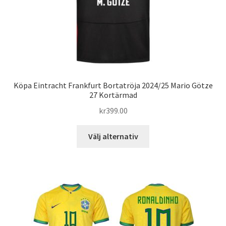
produktsidan
Köpa Eintracht Frankfurt Bortatröja 2024/25 Mario Götze
27 Kortärmad
kr
399.00
Den
Välj alternativ
här
produkten
har
flera
varianter.
De
olika