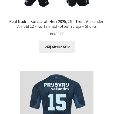
Real Madrid Bortaställ Herr 2025/26 – Trent Alexander-
Arnold 12 – Kortärmad Fotbollströja + Shorts
kr
409.00
Den
Välj alternativ
här
produkten
har
flera
varianter.
De
olika
alternativen
kan
väljas