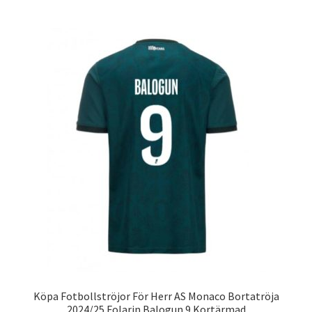
har
flera
varianter.
De
olika
alternativen
kan
väljas
på
produktsidan
Köpa Fotbollströjor För Herr AS Monaco Bortatröja
2024/25 Folarin Balogun 9 Kortärmad