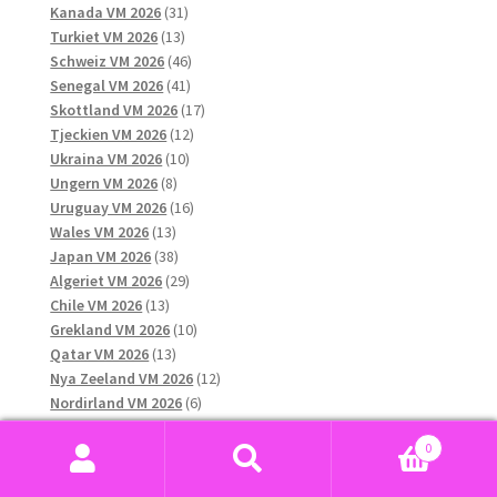
31
produkter
Kanada VM 2026
31
13
produkter
Turkiet VM 2026
13
produkter
46
Schweiz VM 2026
46
41
produkter
Senegal VM 2026
41
produkter
17
Skottland VM 2026
17
12
produkter
Tjeckien VM 2026
12
10
produkter
Ukraina VM 2026
10
8
produkter
Ungern VM 2026
8
produkter
16
Uruguay VM 2026
16
13
produkter
Wales VM 2026
13
produkter
38
Japan VM 2026
38
produkter
29
Algeriet VM 2026
29
13
produkter
Chile VM 2026
13
produkter
10
Grekland VM 2026
10
13
produkter
Qatar VM 2026
13
produkter
12
Nya Zeeland VM 2026
12
6
produkter
Nordirland VM 2026
6
11
produkter
Ecuador VM 2026
11
0
produkter
11
Paraguay VM 2026
11
Sök
Sök
45
produkter
Marocko VM 2026
45