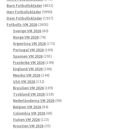
alternativen
produkter
4832
Barn Fotbollskläder
4832
kan
9990
produkter
Herr Fotbollskläder
9990
väljas
produkter
1937
Dam Fotbollskläder
1937
på
2805
produkter
Fotbolls-VM 2026
2805
produktsidan
produkter
80
Sverige VM 2026
80
76
produkter
Norge VM 2026
76
produkter
173
Argentina VM 2026
173
169
produkter
Portugal VM 2026
169
291
produkter
Spanien VM 2026
291
produkter
199
Frankrike VM 2026
199
166
produkter
England VM 2026
166
144
produkter
Mexiko VM 2026
144
132
produkter
USA VM 2026
132
produkter
189
Brasilien VM 2026
189
produkter
158
Tyskland VM 2026
158
produkter
99
Nederländerna VM 2026
99
84
produkter
Belgien VM 2026
84
produkter
68
Colombia VM 2026
68
123
produkter
Italien VM 2026
123
produkter
35
Kroatien VM 2026
35