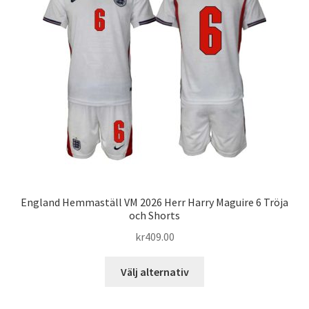
England Hemmaställ VM 2026 Herr Harry Maguire 6 Tröja
och Shorts
kr
409.00
Den
Välj alternativ
här
produkten