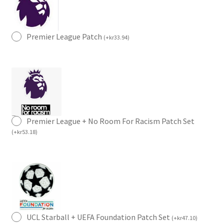
Premier League Patch
(
+
kr
33.94
)
Premier League + No Room For Racism Patch Set
(
+
kr
53.18
)
UCL Starball + UEFA Foundation Patch Set
(
+
kr
47.10
)