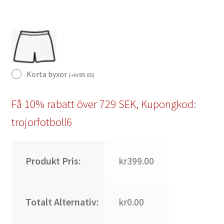
Korta byxor
(
+
kr
89.65
)
Få 10% rabatt över 729 SEK, Kupongkod:
trojorfotboll6
Produkt Pris:
kr399.00
Totalt Alternativ:
kr0.00