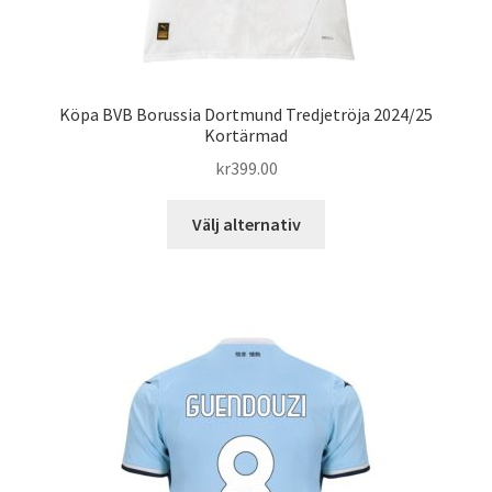
Köpa BVB Borussia Dortmund Tredjetröja 2024/25
Kortärmad
kr
399.00
Den
Välj alternativ
här
produkten
har
flera
varianter.
De
olika
alternativen
kan
väljas