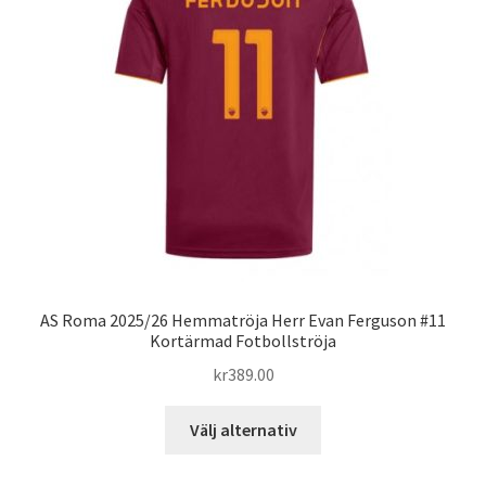
olika
alternativen
kan
väljas
på
produktsidan
AS Roma 2025/26 Hemmatröja Herr Evan Ferguson #11
Kortärmad Fotbollströja
kr
389.00
Den
Välj alternativ
här
produkten