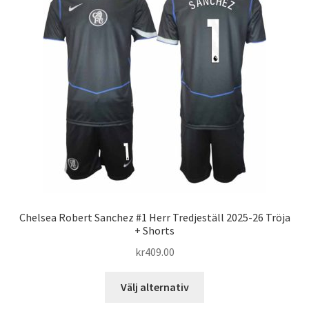
De
olika
alternativen
kan
väljas
på
produktsidan
Chelsea Robert Sanchez #1 Herr Tredjeställ 2025-26 Tröja
+ Shorts
kr
409.00
Den
Välj alternativ
här