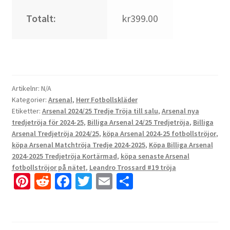
Totalt:
kr399.00
Artikelnr:
N/A
Kategorier:
Arsenal
,
Herr Fotbollskläder
Etiketter:
Arsenal 2024/25 Tredje Tröja till salu
,
Arsenal nya
tredjetröja för 2024-25
,
Billiga Arsenal 24/25 Tredjetröja
,
Billiga
Arsenal Tredjetröja 2024/25
,
köpa Arsenal 2024-25 fotbollströjor
,
köpa Arsenal Matchtröja Tredje 2024-2025
,
Köpa Billiga Arsenal
2024-2025 Tredjetröja Kortärmad
,
köpa senaste Arsenal
fotbollströjor på nätet
,
Leandro Trossard #19 tröja
Pi
R
Fa
T
E
D
nt
e
ce
wi
m
el
er
d
b
tt
ai
a