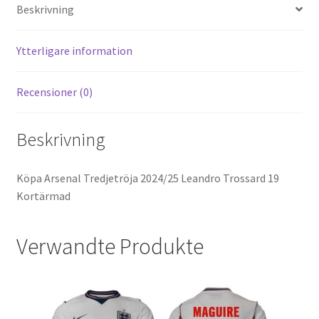
es
di
o
er
l
Beskrivning
t
t
o
k
Ytterligare information
Recensioner (0)
Beskrivning
Köpa Arsenal Tredjetröja 2024/25 Leandro Trossard 19
Kortärmad
Verwandte Produkte