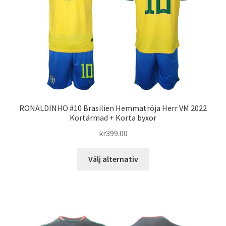
alternativen
kan
väljas
på
produktsidan
RONALDINHO #10 Brasilien Hemmatröja Herr VM 2022
Kortärmad + Korta byxor
kr
399.00
Den
Välj alternativ
här
produkten
har
flera
varianter.