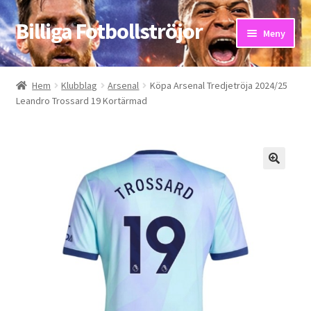
Billiga Fotbollströjor
Hoppa
Hoppa
Meny
till
till
navigering
innehåll
Hem
Hem
Klubblag
Arsenal
Köpa Arsenal Tredjetröja 2024/25
Leandro Trossard 19 Kortärmad
Bloggar
Butik
Kassa
Kontakta oss
Mitt konto
Storleksguiden