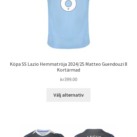
på
produktsidan
Köpa SS Lazio Hemmatröja 2024/25 Matteo Guendouzi 8
Kortärmad
kr
399.00
Den
Välj alternativ
här
produkten
har
flera
varianter.