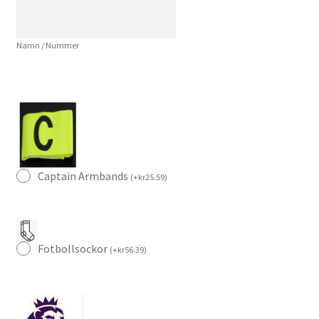
19
Kortärmad
Namn / Nummer
mängd
Captain Armbands
(
+
kr
25.59
)
Fotbollsockor
(
+
kr
56.39
)