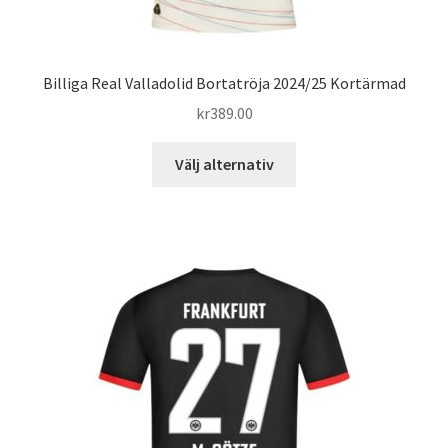
Billiga Real Valladolid Bortatröja 2024/25 Kortärmad
kr
389.00
Den
Välj alternativ
här
produkten
har
flera
varianter.
De
olika
alternativen
kan
väljas
på