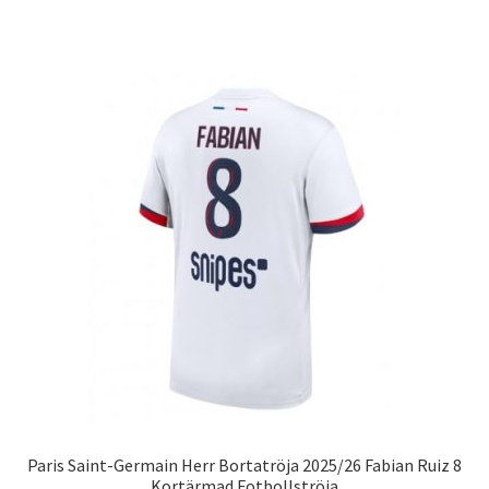
produkten
har
flera
varianter.
De
olika
alternativen
kan
väljas
på
produktsidan
Paris Saint-Germain Herr Bortatröja 2025/26 Fabian Ruiz 8
Kortärmad Fotbollströja