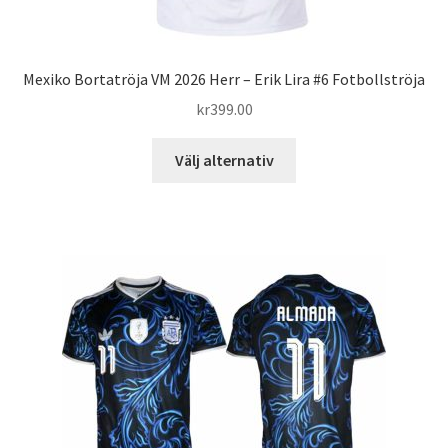
Mexiko Bortatröja VM 2026 Herr – Erik Lira #6 Fotbollströja
kr
399.00
Den
Välj alternativ
här
produkten
har
flera
varianter.
De
olika
alternativen
kan
väljas
på