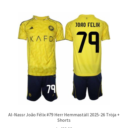
har
flera
varianter.
De
olika
alternativen
kan
väljas
på
produktsidan
Al-Nassr João Félix #79 Herr Hemmaställ 2025-26 Tröja +
Shorts