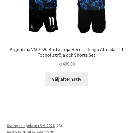
produktsidan
Argentina VM 2026 Bortatröja Herr – Thiago Almada #11
Fotbollströja och Shorts Set
kr
409.00
Den
Välj alternativ
här
produkten
har
flera
varianter.
De
23
Sveriges spelare i VM 2026
23
olika
578
produkter
Retro Fotbollskläder
578