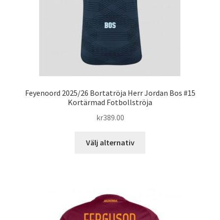
på
produktsidan
Feyenoord 2025/26 Bortatröja Herr Jordan Bos #15
Kortärmad Fotbollströja
kr
389.00
Den
Välj alternativ
här
produkten
har
flera
varianter.
De