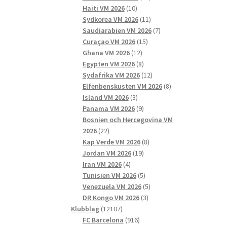
10
produkter
Haiti VM 2026
10
produkter
11
Sydkorea VM 2026
11
produkter
7
Saudiarabien VM 2026
7
15
produkter
Curaçao VM 2026
15
12
produkter
Ghana VM 2026
12
produkter
8
Egypten VM 2026
8
produkter
12
Sydafrika VM 2026
12
produkter
8
Elfenbenskusten VM 2026
8
3
produkter
Island VM 2026
3
produkter
9
Panama VM 2026
9
produkter
Bosnien och Hercegovina VM
22
2026
22
produkter
8
Kap Verde VM 2026
8
19
produkter
Jordan VM 2026
19
4
produkter
Iran VM 2026
4
produkter
5
Tunisien VM 2026
5
produkter
5
Venezuela VM 2026
5
3
produkter
DR Kongo VM 2026
3
12107
produkter
Klubblag
12107
produkter
916
FC Barcelona
916