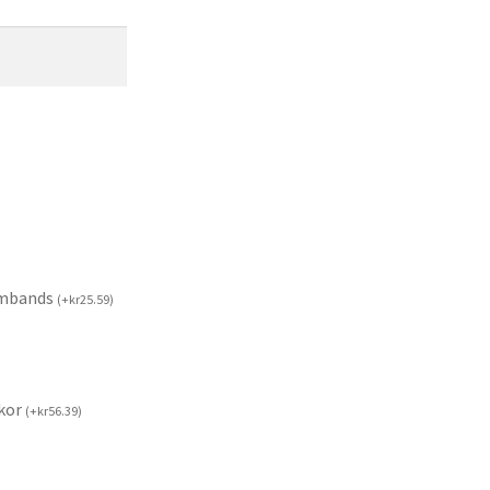
rmbands
(
+
kr
25.59
)
kor
(
+
kr
56.39
)