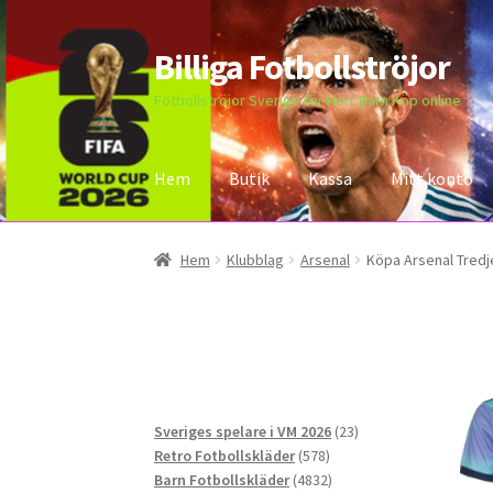
Billiga Fotbollströjor
Hoppa
Hoppa
till
till
Fotbollströjor Sverige för Herr Barn Köp online
navigering
innehåll
Hem
Butik
Kassa
Mitt konto
Hem
Bloggar
Butik
Kassa
Kontakta oss
Mitt 
Hem
Klubblag
Arsenal
Köpa Arsenal Tredj
23
Sveriges spelare i VM 2026
23
578
produkter
Retro Fotbollskläder
578
produkter
4832
Barn Fotbollskläder
4832