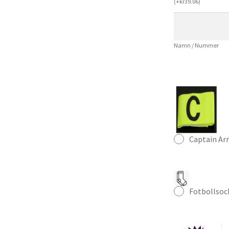
(
+
kr
39.06
)
Nelson
24
Kortärmad
Namn / Nummer
(+
Korta
byxor)
mängd
Captain A
Fotbollsoc