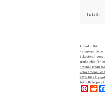
Totalt:
Artikelnr:
N/A
Kategorier:
Arsen
Etiketter:
Arsenal 
tredjetröja för 2
Arsenal Tredjetrö
köpa Arsenal Mat
2024-2025 Tredje
fotbollströjor på
Pi
R
nt
e
er
d