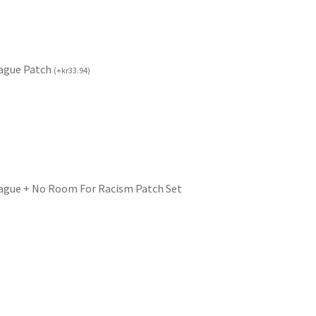
ague Patch
(
+
kr
33.94
)
ague + No Room For Racism Patch Set