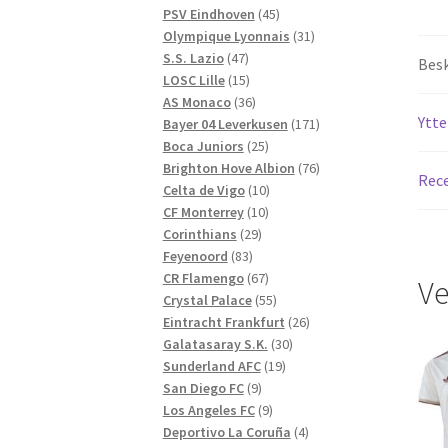
produkter
45
PSV Eindhoven
45
produkter
31
Olympique Lyonnais
31
47
produkter
S.S. Lazio
47
Besk
produkter
15
LOSC Lille
15
produkter
36
AS Monaco
36
Ytte
produkter
171
Bayer 04 Leverkusen
171
25
produkter
Boca Juniors
25
produkter
76
Brighton Hove Albion
76
Rece
10
produkter
Celta de Vigo
10
10
produkter
CF Monterrey
10
29
produkter
Corinthians
29
83
produkter
Feyenoord
83
produkter
67
CR Flamengo
67
Ve
produkter
55
Crystal Palace
55
produkter
26
Eintracht Frankfurt
26
30
produkter
Galatasaray S.K.
30
19
produkter
Sunderland AFC
19
9
produkter
San Diego FC
9
produkter
9
Los Angeles FC
9
produkter
4
Deportivo La Coruña
4