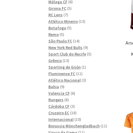
6
produkter
Málaga CF
6
5
produkter
Girona FC
5
7
produkter
RC Lens
7
produkter
13
Atlético Mineiro
13
5
produkter
Botafogo
5
5
produkter
Remo
5
produkter
14
São Paulo FC
14
Ars
produkter
9
New York Red Bulls
9
produkter
5
Sport Club do Recife
5
13
produkter
Grêmio
13
produkter
1
Sporting de Gijón
1
11
produkt
Fluminense FC
11
produkter
3
Atlético Nacional
3
9
produkter
Bahia
9
produkter
6
Valencia CF
6
8
produkter
Rangers
8
produkter
3
Córdoba CF
3
produkter
18
Cruzeiro EC
18
produkter
10
Internacional
10
produkter
11
Borussia Mönchengladbach
11
11
produkter
Vasco da Gama
11