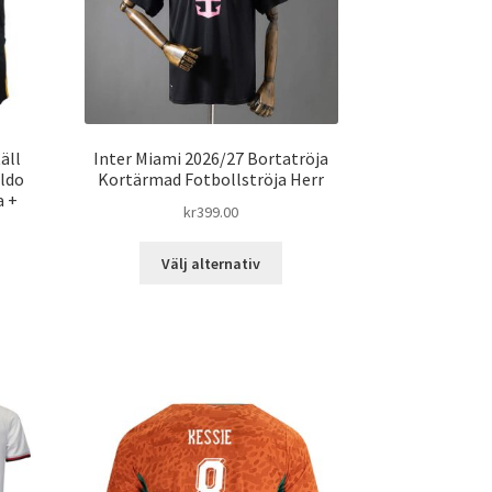
äll
Inter Miami 2026/27 Bortatröja
aldo
Kortärmad Fotbollströja Herr
a +
kr
399.00
Den
Välj alternativ
här
n
produkten
har
dukten
flera
varianter.
ra
De
ianter.
olika
alternativen
ka
kan
ernativen