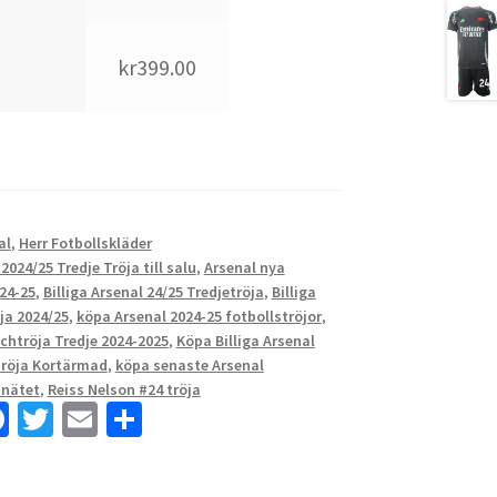
kr399.00
al
,
Herr Fotbollskläder
2024/25 Tredje Tröja till salu
,
Arsenal nya
024-25
,
Billiga Arsenal 24/25 Tredjetröja
,
Billiga
ja 2024/25
,
köpa Arsenal 2024-25 fotbollströjor
,
chtröja Tredje 2024-2025
,
Köpa Billiga Arsenal
tröja Kortärmad
,
köpa senaste Arsenal
 nätet
,
Reiss Nelson #24 tröja
Fa
T
E
D
ce
wi
m
el
b
tt
ai
a