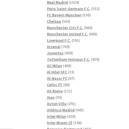
1024
produkter
Real Madrid
1024
produkter
552
Paris Saint-Germain F.C.
552
536
produkter
FC Bayern München
536
563
produkter
Chelsea
563
produkter
686
Manchester City F.C.
686
produkter
688
Manchester United F.C.
688
591
produkter
Liverpool F.C.
591
769
produkter
Arsenal
769
produkter
409
Juventus
409
produkter
459
Tottenham Hotspur F.C.
459
408
produkter
AC Milan
408
produkter
33
Al Hilal SFC
33
produkter
67
Al-Nassr FC
67
66
produkter
Celtic FC
66
produkter
131
AS Roma
131
93
produkter
Ajax
93
produkter
291
Aston Villa
291
produkter
445
Atlético Madrid
445
420
produkter
Inter Milan
420
produkter
146
Inter Miami CF
146
produkter
402
Borussia Dortmund
402