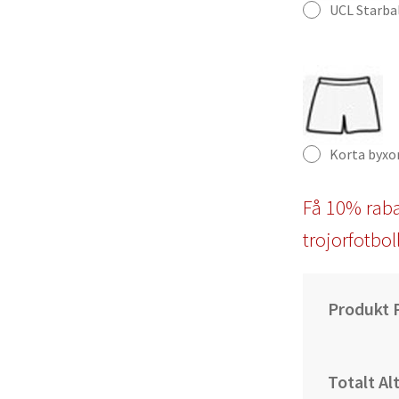
UCL Starba
Korta byxo
Få 10% raba
trojorfotbol
Produkt P
Totalt Al