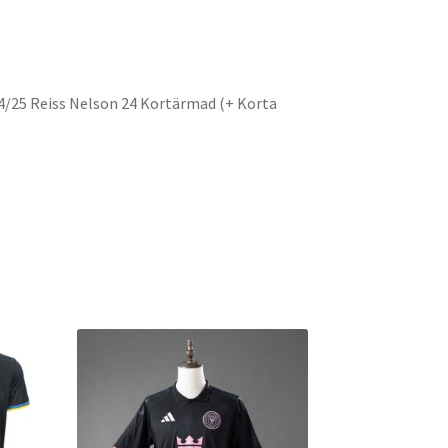
o
er
l
o
k
4/25 Reiss Nelson 24 Kortärmad (+ Korta