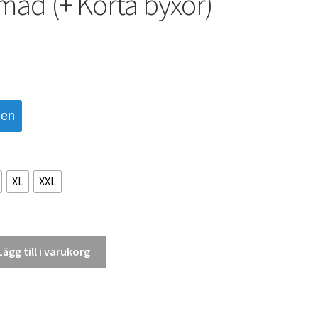
mad (+ Korta byxor)
den
XL
XXL
Lägg till i varukorg