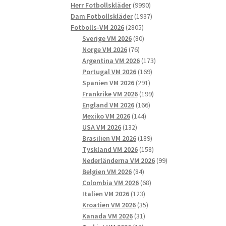
9990
produkter
Herr Fotbollskläder
9990
produkter
1937
Dam Fotbollskläder
1937
2805
produkter
Fotbolls-VM 2026
2805
produkter
80
Sverige VM 2026
80
76
produkter
Norge VM 2026
76
produkter
173
Argentina VM 2026
173
169
produkter
Portugal VM 2026
169
291
produkter
Spanien VM 2026
291
produkter
199
Frankrike VM 2026
199
166
produkter
England VM 2026
166
144
produkter
Mexiko VM 2026
144
132
produkter
USA VM 2026
132
produkter
189
Brasilien VM 2026
189
produkter
158
Tyskland VM 2026
158
produkter
99
Nederländerna VM 2026
99
84
produkter
Belgien VM 2026
84
produkter
68
Colombia VM 2026
68
123
produkter
Italien VM 2026
123
produkter
35
Kroatien VM 2026
35
31
produkter
Kanada VM 2026
31