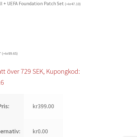
ll + UEFA Foundation Patch Set
(
+
kr
47.10
)
r
(
+
kr
89.65
)
tt över 729 SEK, Kupongkod:
l6
ris:
kr399.00
ternativ:
kr0.00