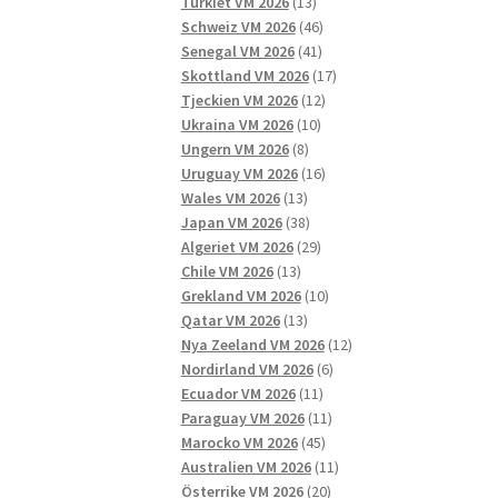
13
produkter
Turkiet VM 2026
13
produkter
46
Schweiz VM 2026
46
41
produkter
Senegal VM 2026
41
produkter
17
Skottland VM 2026
17
12
produkter
Tjeckien VM 2026
12
10
produkter
Ukraina VM 2026
10
8
produkter
Ungern VM 2026
8
produkter
16
Uruguay VM 2026
16
13
produkter
Wales VM 2026
13
produkter
38
Japan VM 2026
38
produkter
29
Algeriet VM 2026
29
13
produkter
Chile VM 2026
13
produkter
10
Grekland VM 2026
10
13
produkter
Qatar VM 2026
13
produkter
12
Nya Zeeland VM 2026
12
6
produkter
Nordirland VM 2026
6
11
produkter
Ecuador VM 2026
11
produkter
11
Paraguay VM 2026
11
45
produkter
Marocko VM 2026
45
produkter
11
Australien VM 2026
11
20
produkter
Österrike VM 2026
20