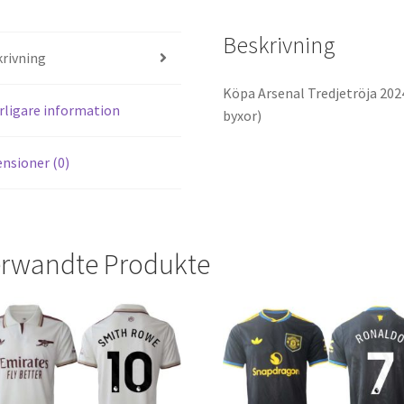
es
di
Beskrivning
t
t
rivning
Köpa Arsenal Tredjetröja 202
rligare information
byxor)
nsioner (0)
rwandte Produkte