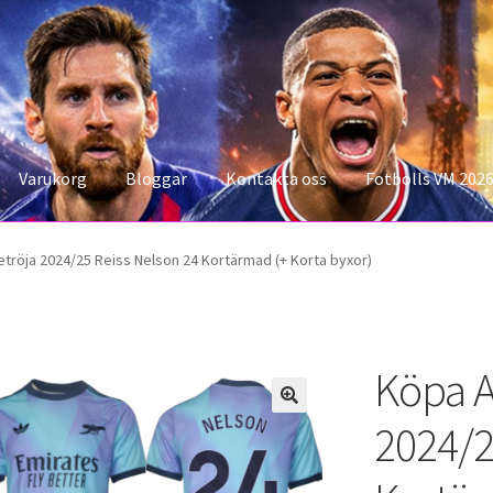
Varukorg
Bloggar
Kontakta oss
Fotbolls VM 202
konto
Storleksguiden
Varukorg
etröja 2024/25 Reiss Nelson 24 Kortärmad (+ Korta byxor)
Köpa A
2024/2