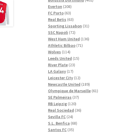
208
produkter
Everton
208
63
produkter
FC Porto
63
produkter
63
Real Betis
63
produkter
31
Sporting Lissabon
31
72
produkter
SSC Napoli
72
produkter
136
West Ham United
136
71
produkter
Athletic Bilbao
71
114
produkter
Wolves
114
produkter
15
Leeds United
15
23
produkter
River Plate
23
17
produkter
LA Galaxy
17
produkter
12
Leicester City
12
produkter
189
Newcastle United
189
produkter
61
Olympique de Marseille
61
37
produkter
SE Palmeiras
37
120
produkter
RB Leipzig
120
produkter
36
Real Sociedad
36
24
produkter
Sevilla FC
24
produkter
68
S.L. Benfica
68
35
produkter
Santos FC
35