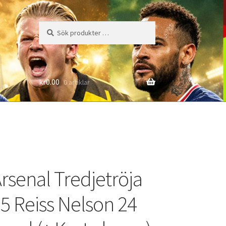
Sök
Sök
efter:
6
kr
0.00
0 artiklar
rsenal Tredjetröja
5 Reiss Nelson 24