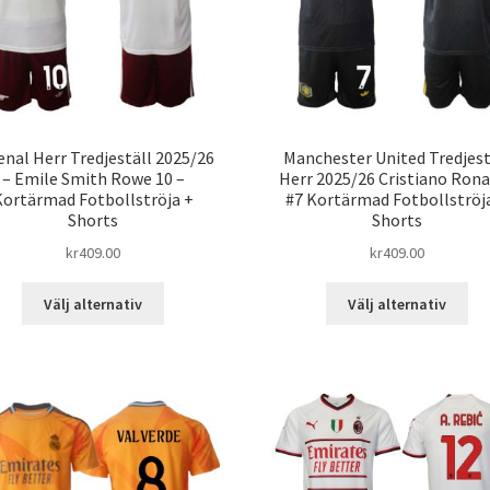
enal Herr Tredjeställ 2025/26
Manchester United Tredjest
– Emile Smith Rowe 10 –
Herr 2025/26 Cristiano Ron
Kortärmad Fotbollströja +
#7 Kortärmad Fotbollströj
Shorts
Shorts
kr
409.00
kr
409.00
Den
De
Välj alternativ
Välj alternativ
här
här
produkten
pro
har
har
flera
fle
varianter.
var
De
De
olika
oli
alternativen
alt