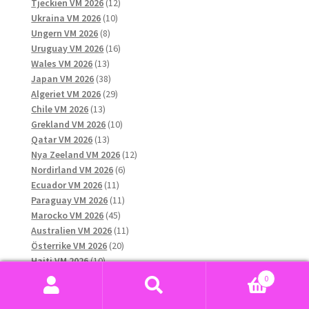
12
produkter
Tjeckien VM 2026
12
10
produkter
Ukraina VM 2026
10
8
produkter
Ungern VM 2026
8
produkter
16
Uruguay VM 2026
16
13
produkter
Wales VM 2026
13
produkter
38
Japan VM 2026
38
produkter
29
Algeriet VM 2026
29
13
produkter
Chile VM 2026
13
produkter
10
Grekland VM 2026
10
13
produkter
Qatar VM 2026
13
produkter
12
Nya Zeeland VM 2026
12
6
produkter
Nordirland VM 2026
6
11
produkter
Ecuador VM 2026
11
produkter
11
Paraguay VM 2026
11
45
produkter
Marocko VM 2026
45
produkter
11
Australien VM 2026
11
20
produkter
Österrike VM 2026
20
10
produkter
Haiti VM 2026
10
produkter
11
Sydkorea VM 2026
11
0
produkter
7
Saudiarabien VM 2026
7
Sök
Sök
15
produkter
Curaçao VM 2026
15