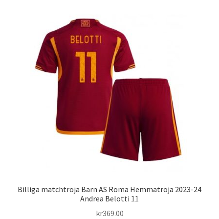
flera
varianter.
De
olika
alternativen
kan
väljas
på
produktsidan
Billiga matchtröja Barn AS Roma Hemmatröja 2023-24
Andrea Belotti 11
kr
369.00