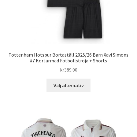
produktsidan
Tottenham Hotspur Bortaställ 2025/26 Barn Xavi Simons
#7 Kortärmad Fotbollströja + Shorts
kr
389.00
Den
Välj alternativ
här
produkten
har
flera
varianter.
De
olika