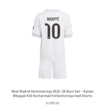
flera
varianter.
De
olika
alternativen
kan
väljas
på
produktsidan
Real Madrid Hemmatröja 2025–26 Barn Set – Kylian
Mbappé #10 Kortärmad Fotbollströja med Shorts
kr
389.00