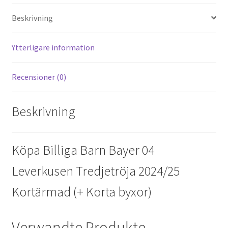
es
di
o
er
l
Beskrivning
t
t
o
k
Ytterligare information
Recensioner (0)
Beskrivning
Köpa Billiga Barn Bayer 04
Leverkusen Tredjetröja 2024/25
Kortärmad (+ Korta byxor)
Verwandte Produkte