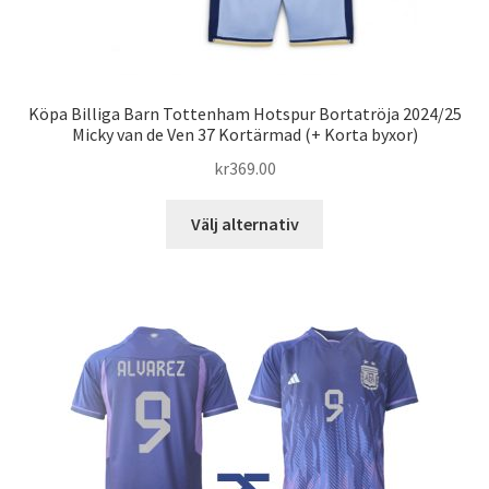
Köpa Billiga Barn Tottenham Hotspur Bortatröja 2024/25
Micky van de Ven 37 Kortärmad (+ Korta byxor)
kr
369.00
Den
Välj alternativ
här
produkten
har
flera
varianter.
De
olika
alternativen
kan
väljas