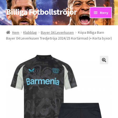
Billiga Fotbollströjor
Hoppa
Hoppa
Meny
till
till
navigering
innehåll
Hem
Hem
Klubblag
Bayer 04 Leverkusen
Köpa Billiga Barn
Bayer 04 Leverkusen Tredjetröja 2024/25 Kortärmad (+ Korta byxor)
Bloggar
Butik
Kassa
Kontakta oss
Mitt konto
Storleksguiden