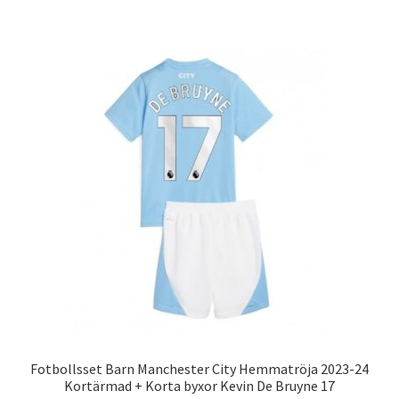
har
flera
varianter.
De
olika
alternativen
kan
väljas
på
produktsidan
Fotbollsset Barn Manchester City Hemmatröja 2023-24
Kortärmad + Korta byxor Kevin De Bruyne 17