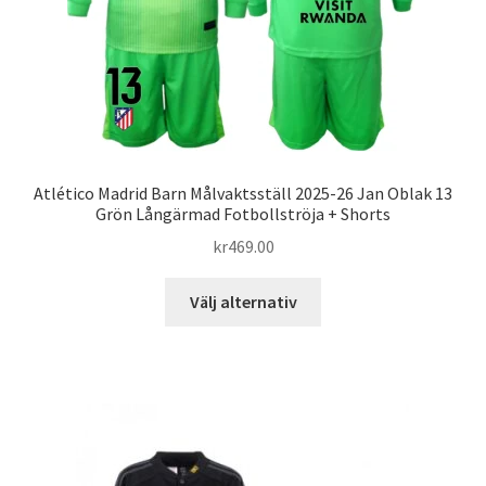
produktsidan
Atlético Madrid Barn Målvaktsställ 2025-26 Jan Oblak 13
Grön Långärmad Fotbollströja + Shorts
kr
469.00
Den
Välj alternativ
här
produkten
har
flera
varianter.
De
olika