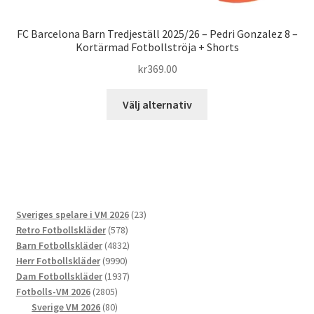
FC Barcelona Barn Tredjeställ 2025/26 – Pedri Gonzalez 8 –
Kortärmad Fotbollströja + Shorts
kr
369.00
Den
Välj alternativ
här
produkten
har
flera
varianter.
De
23
Sveriges spelare i VM 2026
23
olika
578
produkter
Retro Fotbollskläder
578
alternativen
produkter
4832
Barn Fotbollskläder
4832
kan
9990
produkter
Herr Fotbollskläder
9990
väljas
produkter
1937
Dam Fotbollskläder
1937
på
2805
produkter
Fotbolls-VM 2026
2805
produktsidan
produkter
80
Sverige VM 2026
80