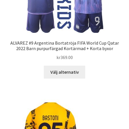
på
produktsidan
ALVAREZ #9 Argentina Bortatröja FIFA World Cup Qatar
2022 Barn purpurfärgad Kortärmad + Korta byxor
kr
369.00
Den
Välj alternativ
här
produkten
har
flera
varianter.
De
olika
alternativen