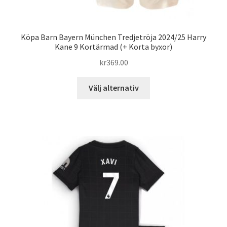
Köpa Barn Bayern München Tredjetröja 2024/25 Harry
Kane 9 Kortärmad (+ Korta byxor)
kr
369.00
Den
Välj alternativ
här
produkten
har
flera
varianter.
De
olika
alternativen
kan
väljas
på