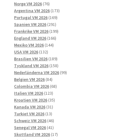
76
produkter
Norge VM 2026
76
produkter
173
Argentina VM 2026
173
169
produkter
Portugal VM 2026
169
291
produkter
Spanien VM 2026
291
produkter
199
Frankrike VM 2026
199
166
produkter
England VM 2026
166
144
produkter
Mexiko VM 2026
144
132
produkter
USA VM 2026
132
produkter
189
Brasilien VM 2026
189
produkter
158
Tyskland VM 2026
158
produkter
99
Nederländerna VM 2026
99
84
produkter
Belgien VM 2026
84
produkter
68
Colombia VM 2026
68
123
produkter
Italien VM 2026
123
produkter
35
Kroatien VM 2026
35
31
produkter
Kanada VM 2026
31
13
produkter
Turkiet VM 2026
13
produkter
46
Schweiz VM 2026
46
41
produkter
Senegal VM 2026
41
produkter
17
Skottland VM 2026
17