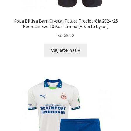
Köpa Billiga Barn Crystal Palace Tredjetröja 2024/25
Eberechi Eze 10 Kortärmad (+ Korta byxor)
kr
369.00
Den
Välj alternativ
här
produkten
har
flera
varianter.
De
olika
alternativen
kan
väljas
på