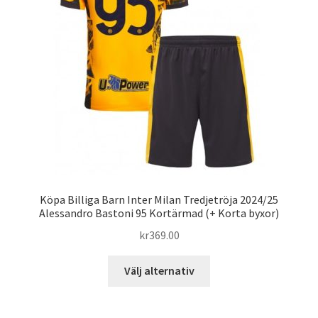
kan
väljas
på
produktsidan
Köpa Billiga Barn Inter Milan Tredjetröja 2024/25
Alessandro Bastoni 95 Kortärmad (+ Korta byxor)
kr
369.00
Den
Välj alternativ
här
produkten
har