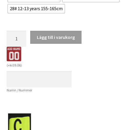
28# 12-13 years 155-165cm
Köpa
Lägg till i varukorg
Billiga
Barn
Bayer
04
(
+
kr
39.06
)
Leverkusen
Tredjetröja
2024/25
Namn / Nummer
Kortärmad
(+
Korta
byxor)
mängd