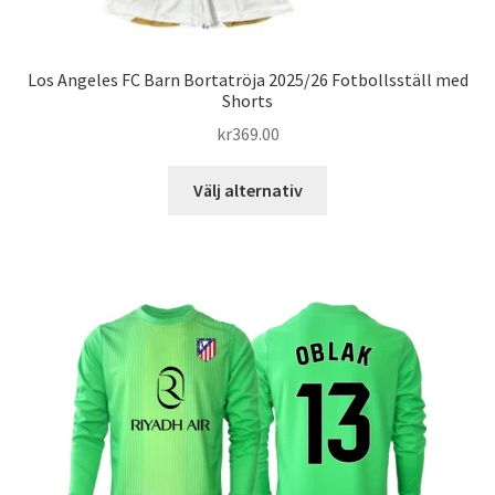
Los Angeles FC Barn Bortatröja 2025/26 Fotbollsställ med
Shorts
kr
369.00
Den
Välj alternativ
här
produkten
har
flera
varianter.
De
olika
alternativen
kan
väljas
på