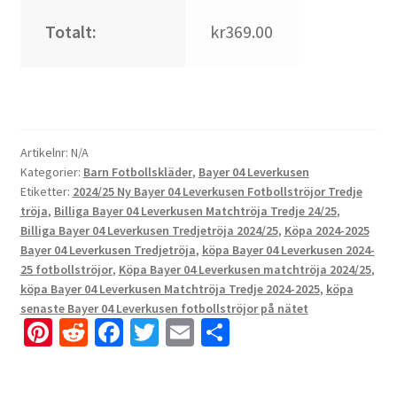
Totalt:
kr369.00
Artikelnr:
N/A
Kategorier:
Barn Fotbollskläder
,
Bayer 04 Leverkusen
Etiketter:
2024/25 Ny Bayer 04 Leverkusen Fotbollströjor Tredje
tröja
,
Billiga Bayer 04 Leverkusen Matchtröja Tredje 24/25
,
Billiga Bayer 04 Leverkusen Tredjetröja 2024/25
,
Köpa 2024-2025
Bayer 04 Leverkusen Tredjetröja
,
köpa Bayer 04 Leverkusen 2024-
25 fotbollströjor
,
Köpa Bayer 04 Leverkusen matchtröja 2024/25
,
köpa Bayer 04 Leverkusen Matchtröja Tredje 2024-2025
,
köpa
senaste Bayer 04 Leverkusen fotbollströjor på nätet
Pi
R
Fa
T
E
D
nt
e
ce
wi
m
el
er
d
b
tt
ai
a