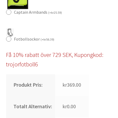
Captain Armbands
(
+
kr
25.59
)
Fotbollsockor
(
+
kr
56.39
)
Få 10% rabatt över 729 SEK, Kupongkod:
trojorfotboll6
Produkt Pris:
kr369.00
Totalt Alternativ:
kr0.00