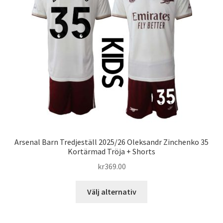
alternativen
kan
väljas
på
produktsidan
Arsenal Barn Tredjeställ 2025/26 Oleksandr Zinchenko 35
Kortärmad Tröja + Shorts
kr
369.00
Den
Välj alternativ
här
produkten