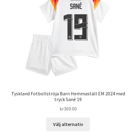
olika
alternativen
kan
väljas
på
produktsidan
Tyskland Fotbollströja Barn Hemmaställ EM 2024 med
tryck Sané 19
kr
369.00
Den
Välj alternativ
här
produkten