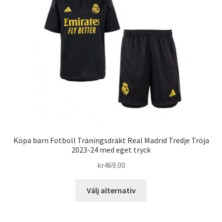
alternativen
kan
väljas
på
produktsidan
Köpa barn Fotboll Träningsdräkt Real Madrid Tredje Tröja
2023-24 med eget tryck
kr
469.00
Den
Välj alternativ
här
produkten
har