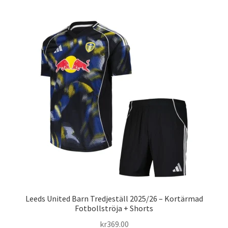
har
flera
varianter.
De
olika
alternativen
kan
väljas
på
produktsidan
Leeds United Barn Tredjeställ 2025/26 – Kortärmad
Fotbollströja + Shorts
kr
369.00