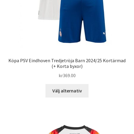
produktsidan
Köpa PSV Eindhoven Tredjetröja Barn 2024/25 Kortärmad
(+ Korta byxor)
kr
369.00
Den
Välj alternativ
här
produkten
har
flera
varianter.
De