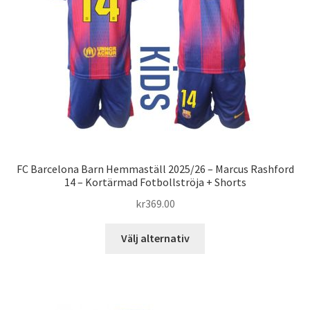
kan
väljas
på
produktsidan
FC Barcelona Barn Hemmaställ 2025/26 – Marcus Rashford
14 – Kortärmad Fotbollströja + Shorts
kr
369.00
Den
Välj alternativ
här
produkten
har
flera