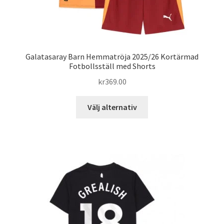
Galatasaray Barn Hemmatröja 2025/26 Kortärmad
Fotbollsställ med Shorts
kr
369.00
Den
Välj alternativ
här
produkten
har
flera
varianter.
De
olika
alternativen
kan