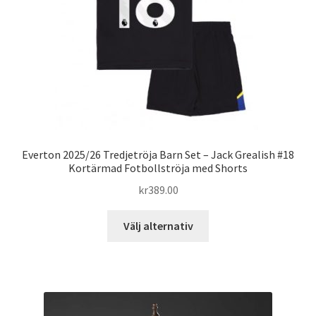
väljas
på
produktsidan
Everton 2025/26 Tredjetröja Barn Set – Jack Grealish #18
Kortärmad Fotbollströja med Shorts
kr
389.00
Den
Välj alternativ
här
produkten
har
flera
varianter.