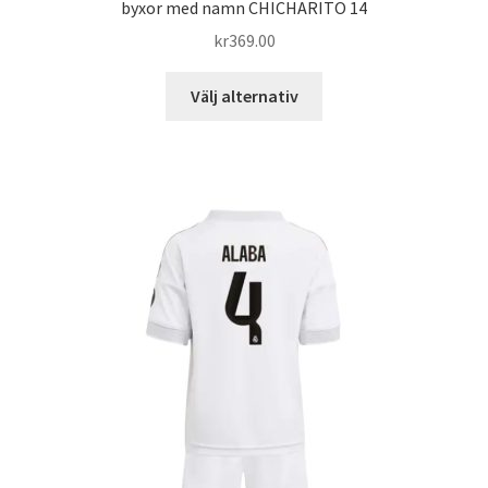
byxor med namn CHICHARITO 14
kr
369.00
Den
Välj alternativ
här
produkten
har
flera
varianter.
De
olika
alternativen
kan
väljas
på
produktsidan