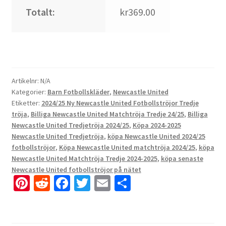
Totalt:
kr369.00
Artikelnr:
N/A
Kategorier:
Barn Fotbollskläder
,
Newcastle United
Etiketter:
2024/25 Ny Newcastle United Fotbollströjor Tredje
tröja
,
Billiga Newcastle United Matchtröja Tredje 24/25
,
Billiga
Newcastle United Tredjetröja 2024/25
,
Köpa 2024-2025
Newcastle United Tredjetröja
,
köpa Newcastle United 2024/25
fotbollströjor
,
Köpa Newcastle United matchtröja 2024/25
,
köpa
Newcastle United Matchtröja Tredje 2024-2025
,
köpa senaste
Newcastle United fotbollströjor på nätet
Pi
R
Fa
T
E
D
nt
e
ce
wi
m
el
er
d
b
tt
ai
a