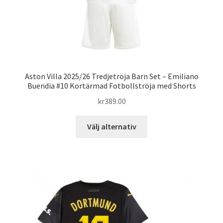
Aston Villa 2025/26 Tredjetröja Barn Set – Emiliano
Buendia #10 Kortärmad Fotbollströja med Shorts
kr
389.00
Den
Välj alternativ
här
produkten
har
flera
varianter.
De
olika
alternativen