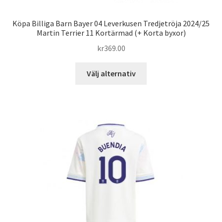
Köpa Billiga Barn Bayer 04 Leverkusen Tredjetröja 2024/25
Martin Terrier 11 Kortärmad (+ Korta byxor)
kr
369.00
Den
Välj alternativ
här
produkten
har
flera
varianter.
De
olika
alternativen
kan
väljas
på
produktsidan