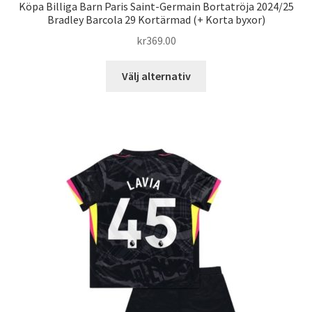
Köpa Billiga Barn Paris Saint-Germain Bortatröja 2024/25
Bradley Barcola 29 Kortärmad (+ Korta byxor)
kr
369.00
Den
Välj alternativ
här
produkten
har
flera
varianter.
De
olika
alternativen
kan
väljas
på
produktsidan