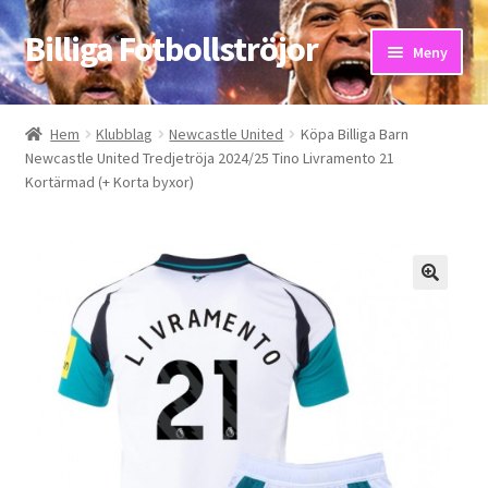
Billiga Fotbollströjor
Hoppa
Hoppa
Meny
till
till
navigering
innehåll
Hem
Hem
Klubblag
Newcastle United
Köpa Billiga Barn
Newcastle United Tredjetröja 2024/25 Tino Livramento 21
Bloggar
Kortärmad (+ Korta byxor)
Butik
Kassa
Kontakta oss
Mitt konto
Storleksguiden