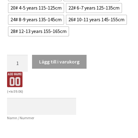
20# 4-5 years 115-125cm
22# 6-7 years 125-135cm
24# 8-9 years 135-145cm
26# 10-11 years 145-155cm
28# 12-13 years 155-165cm
Köpa
Lägg till i varukorg
Billiga
Barn
Newcastle
United
(
+
kr
39.06
)
Tredjetröja
2024/25
Tino
Namn / Nummer
Livramento
21
Kortärmad