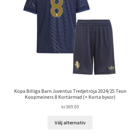
alternativen
kan
väljas
på
produktsidan
Köpa Billiga Barn Juventus Tredjetröja 2024/25 Teun
Koopmeiners 8 Kortärmad (+ Korta byxor)
kr
369.00
Den
Välj alternativ
här
produkten