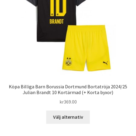
kan
väljas
på
produktsidan
Köpa Billiga Barn Borussia Dortmund Bortatröja 2024/25
Julian Brandt 10 Kortärmad (+ Korta byxor)
kr
369.00
Den
Välj alternativ
här
produkten