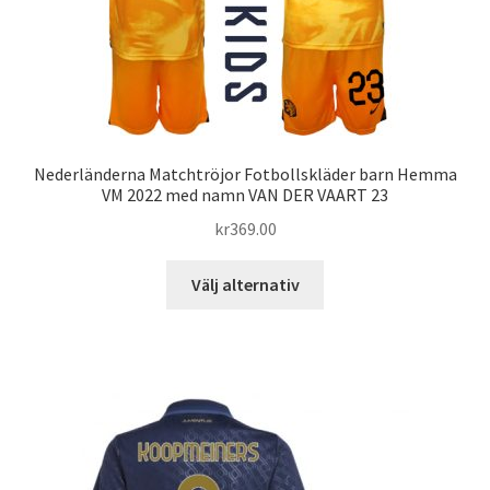
väljas
på
produktsidan
Nederländerna Matchtröjor Fotbollskläder barn Hemma
VM 2022 med namn VAN DER VAART 23
kr
369.00
Den
Välj alternativ
här
produkten
har
flera
varianter.
De
olika