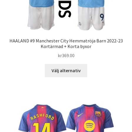
på
produktsidan
HAALAND #9 Manchester City Hemmatröja Barn 2022-23
Kortärmad + Korta byxor
kr
369.00
Den
Välj alternativ
här
produkten
har
flera
varianter.
De
olika
alternativen