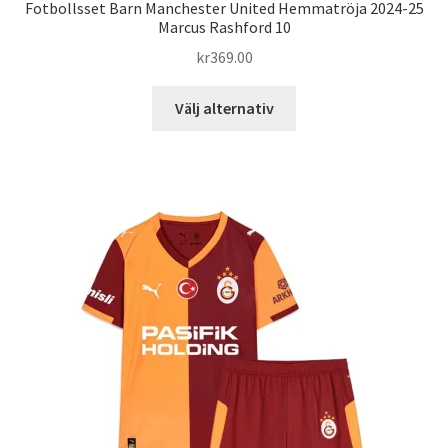
Fotbollsset Barn Manchester United Hemmatröja 2024-25
Marcus Rashford 10
kr
369.00
Den
Välj alternativ
här
produkten
har
flera
varianter.
De
olika
alternativen
kan
väljas
på
produktsidan