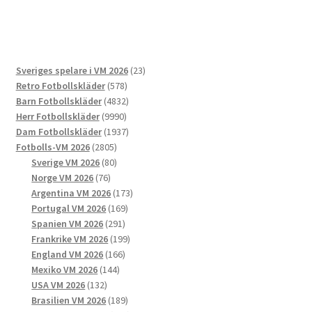
har
flera
varianter.
De
23
Sveriges spelare i VM 2026
23
olika
578
produkter
Retro Fotbollskläder
578
alternativen
produkter
4832
Barn Fotbollskläder
4832
kan
9990
produkter
Herr Fotbollskläder
9990
väljas
produkter
1937
Dam Fotbollskläder
1937
på
2805
produkter
Fotbolls-VM 2026
2805
produktsidan
produkter
80
Sverige VM 2026
80
76
produkter
Norge VM 2026
76
produkter
173
Argentina VM 2026
173
169
produkter
Portugal VM 2026
169
291
produkter
Spanien VM 2026
291
produkter
199
Frankrike VM 2026
199
166
produkter
England VM 2026
166
144
produkter
Mexiko VM 2026
144
132
produkter
USA VM 2026
132
produkter
189
Brasilien VM 2026
189