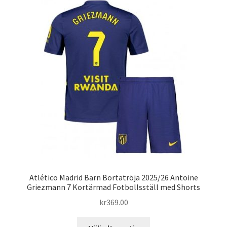
varianter.
De
olika
alternativen
kan
väljas
på
produktsidan
Atlético Madrid Barn Bortatröja 2025/26 Antoine
Griezmann 7 Kortärmad Fotbollsställ med Shorts
kr
369.00
Den