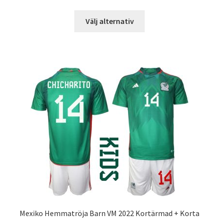
Den
Välj alternativ
här
produkten
har
flera
varianter.
De
olika
alternativen
kan
väljas
på
produktsidan
Mexiko Hemmatröja Barn VM 2022 Kortärmad + Korta