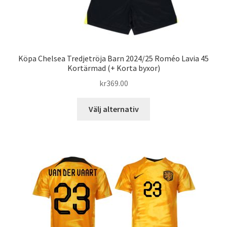
Köpa Chelsea Tredjetröja Barn 2024/25 Roméo Lavia 45
Kortärmad (+ Korta byxor)
kr
369.00
Den
Välj alternativ
här
produkten
har
flera
varianter.
De
olika
alternativen
kan