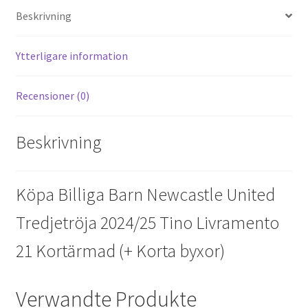
es
di
o
er
l
Beskrivning
t
t
o
k
Ytterligare information
Recensioner (0)
Beskrivning
Köpa Billiga Barn Newcastle United
Tredjetröja 2024/25 Tino Livramento
21 Kortärmad (+ Korta byxor)
Verwandte Produkte