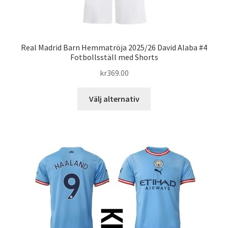
Real Madrid Barn Hemmatröja 2025/26 David Alaba #4
Fotbollsställ med Shorts
kr
369.00
Den
Välj alternativ
här
produkten
har
flera
varianter.
De
olika
alternativen
kan
väljas