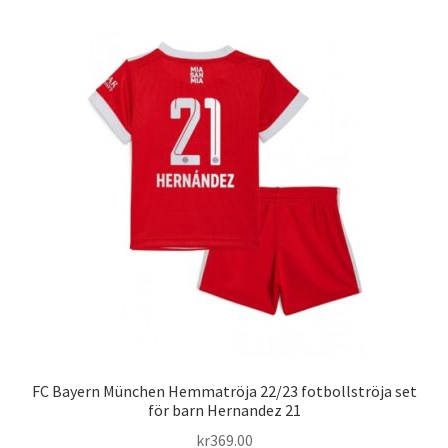
har
flera
varianter.
De
olika
alternativen
kan
väljas
på
produktsidan
FC Bayern München Hemmatröja 22/23 fotbollströja set
för barn Hernandez 21
kr
369.00