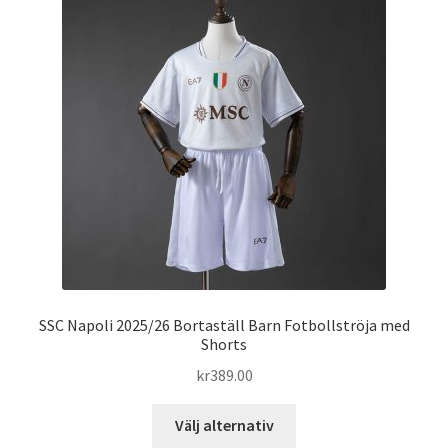
De
olika
alternativen
kan
väljas
på
produktsidan
SSC Napoli 2025/26 Bortaställ Barn Fotbollströja med
Shorts
kr
389.00
Den
Välj alternativ
här