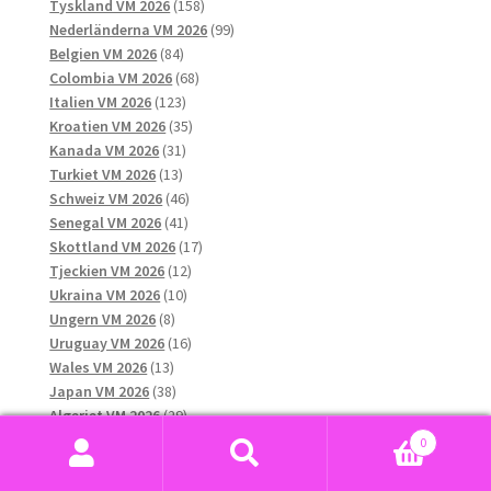
produkter
158
Tyskland VM 2026
158
produkter
99
Nederländerna VM 2026
99
84
produkter
Belgien VM 2026
84
produkter
68
Colombia VM 2026
68
123
produkter
Italien VM 2026
123
produkter
35
Kroatien VM 2026
35
31
produkter
Kanada VM 2026
31
13
produkter
Turkiet VM 2026
13
produkter
46
Schweiz VM 2026
46
41
produkter
Senegal VM 2026
41
produkter
17
Skottland VM 2026
17
12
produkter
Tjeckien VM 2026
12
10
produkter
Ukraina VM 2026
10
8
produkter
Ungern VM 2026
8
produkter
16
Uruguay VM 2026
16
13
produkter
Wales VM 2026
13
produkter
38
Japan VM 2026
38
produkter
29
Algeriet VM 2026
29
13
produkter
Chile VM 2026
13
0
produkter
10
Grekland VM 2026
10
Sök
Sök
13
produkter
Qatar VM 2026
13