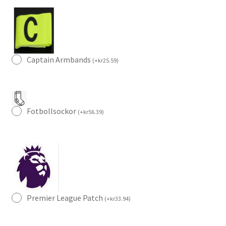
(+
Korta
byxor)
mängd
Captain Armbands
(
+
kr
25.59
)
Fotbollsockor
(
+
kr
56.39
)
Premier League Patch
(
+
kr
33.94
)