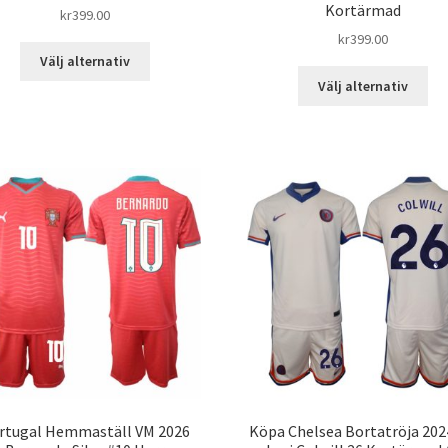
Kortärmad
kr
399.00
kr
399.00
Den
Välj alternativ
här
De
Välj alternativ
produkten
här
har
pro
flera
har
varianter.
fle
De
var
olika
De
alternativen
oli
kan
alt
väljas
kan
på
väl
produktsidan
på
pro
rtugal Hemmaställ VM 2026
Köpa Chelsea Bortatröja 202