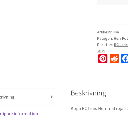
Artikelnr:
N/A
Kategori:
Herr Fo
Etiketter:
RC Lens
2025
Pi
R
nt
e
er
d
es
di
Beskrivning
t
t
rivning
Köpa RC Lens Hemmatröja 2
rligare information