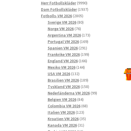
9990
produkter
Herr Fotbollskläder
9990
produkter
1937
Dam Fotbollskläder
1937
2805
produkter
Fotbolls-VM 2026
2805
produkter
80
Sverige VM 2026
80
76
produkter
Norge VM 2026
76
produkter
173
Argentina VM 2026
173
169
produkter
Portugal VM 2026
169
291
produkter
Spanien VM 2026
291
produkter
199
Frankrike VM 2026
199
166
produkter
England VM 2026
166
144
produkter
Mexiko VM 2026
144
132
produkter
USA VM 2026
132
produkter
189
Brasilien VM 2026
189
produkter
158
Tyskland VM 2026
158
produkter
99
Nederländerna VM 2026
99
84
produkter
Belgien VM 2026
84
produkter
68
Colombia VM 2026
68
123
produkter
Italien VM 2026
123
produkter
35
Kroatien VM 2026
35
31
produkter
Kanada VM 2026
31