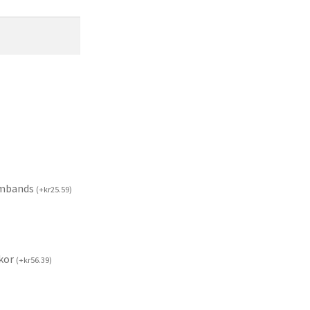
rmbands
(
+
kr
25.59
)
kor
(
+
kr
56.39
)