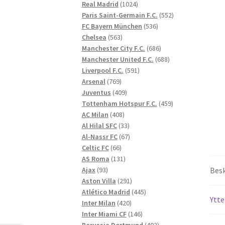
1024
produkter
Real Madrid
1024
produkter
552
Paris Saint-Germain F.C.
552
536
produkter
FC Bayern München
536
563
produkter
Chelsea
563
produkter
686
Manchester City F.C.
686
produkter
688
Manchester United F.C.
688
591
produkter
Liverpool F.C.
591
769
produkter
Arsenal
769
produkter
409
Juventus
409
produkter
459
Tottenham Hotspur F.C.
459
408
produkter
AC Milan
408
produkter
33
Al Hilal SFC
33
produkter
67
Al-Nassr FC
67
66
produkter
Celtic FC
66
produkter
131
AS Roma
131
93
produkter
Ajax
93
Besk
produkter
291
Aston Villa
291
produkter
445
Atlético Madrid
445
Ytte
420
produkter
Inter Milan
420
produkter
146
Inter Miami CF
146
produkter
402
Borussia Dortmund
402