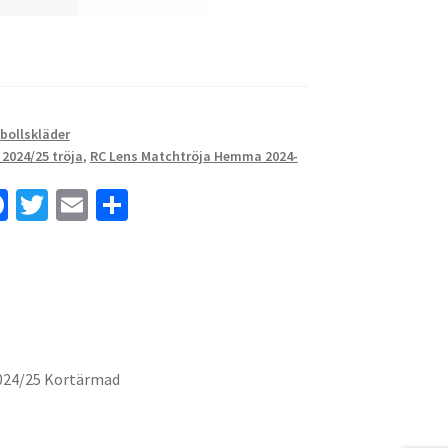
tbollskläder
 2024/25 tröja
,
RC Lens Matchtröja Hemma 2024-
Fa
T
E
D
ce
wi
m
el
b
tt
ai
a
o
er
l
o
k
024/25 Kortärmad