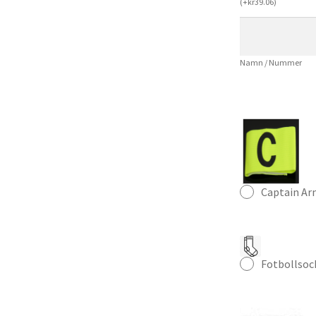
(
+
kr
39.06
)
Kortärmad
mängd
Namn / Nummer
Captain A
Fotbollsoc