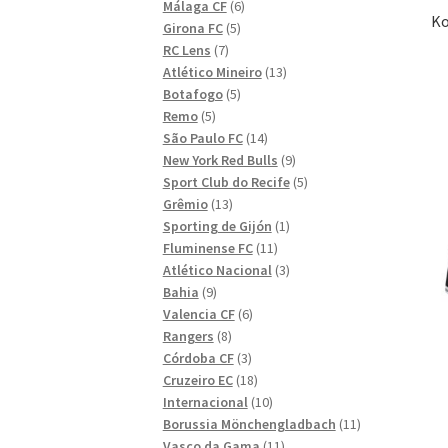
6
produkter
Málaga CF
6
Ko
5
produkter
Girona FC
5
7
produkter
RC Lens
7
produkter
13
Atlético Mineiro
13
5
produkter
Botafogo
5
5
produkter
Remo
5
produkter
14
São Paulo FC
14
produkter
9
New York Red Bulls
9
produkter
5
Sport Club do Recife
5
13
produkter
Grêmio
13
produkter
1
Sporting de Gijón
1
11
produkt
Fluminense FC
11
produkter
3
Atlético Nacional
3
9
produkter
Bahia
9
produkter
6
Valencia CF
6
8
produkter
Rangers
8
produkter
3
Córdoba CF
3
produkter
18
Cruzeiro EC
18
produkter
10
Internacional
10
produkter
11
Borussia Mönchengladbach
11
11
produkter
Vasco da Gama
11