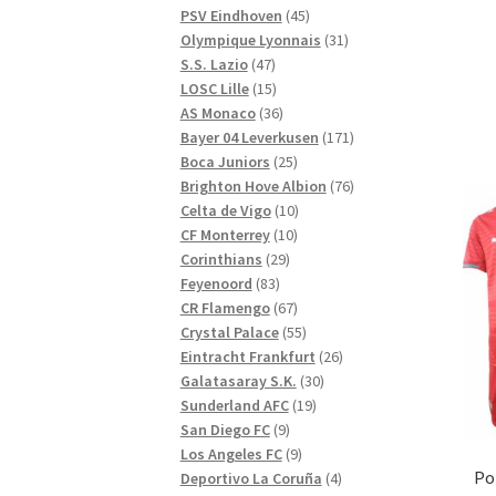
produkter
45
PSV Eindhoven
45
produkter
31
Olympique Lyonnais
31
47
produkter
S.S. Lazio
47
produkter
15
LOSC Lille
15
produkter
36
AS Monaco
36
produkter
171
Bayer 04 Leverkusen
171
25
produkter
Boca Juniors
25
produkter
76
Brighton Hove Albion
76
10
produkter
Celta de Vigo
10
10
produkter
CF Monterrey
10
29
produkter
Corinthians
29
83
produkter
Feyenoord
83
produkter
67
CR Flamengo
67
produkter
55
Crystal Palace
55
produkter
26
Eintracht Frankfurt
26
30
produkter
Galatasaray S.K.
30
19
produkter
Sunderland AFC
19
9
produkter
San Diego FC
9
produkter
9
Los Angeles FC
9
Po
produkter
4
Deportivo La Coruña
4