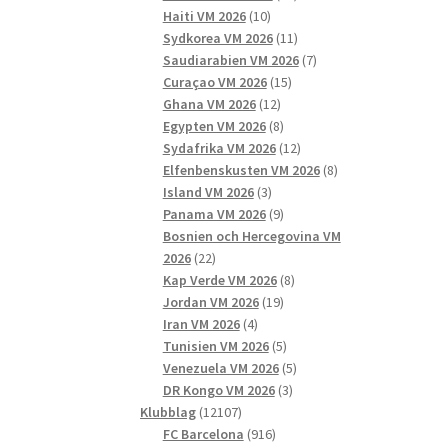
10
produkter
Haiti VM 2026
10
produkter
11
Sydkorea VM 2026
11
produkter
7
Saudiarabien VM 2026
7
15
produkter
Curaçao VM 2026
15
12
produkter
Ghana VM 2026
12
produkter
8
Egypten VM 2026
8
produkter
12
Sydafrika VM 2026
12
produkter
8
Elfenbenskusten VM 2026
8
3
produkter
Island VM 2026
3
produkter
9
Panama VM 2026
9
produkter
Bosnien och Hercegovina VM
22
2026
22
produkter
8
Kap Verde VM 2026
8
19
produkter
Jordan VM 2026
19
4
produkter
Iran VM 2026
4
produkter
5
Tunisien VM 2026
5
produkter
5
Venezuela VM 2026
5
3
produkter
DR Kongo VM 2026
3
12107
produkter
Klubblag
12107
produkter
916
FC Barcelona
916