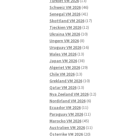
13
produkter
Turkiet VM 2026
13
produkter
46
Schweiz VM 2026
46
41
produkter
Senegal VM 2026
41
produkter
17
Skottland VM 2026
17
12
produkter
Tjeckien VM 2026
12
10
produkter
Ukraina VM 2026
10
8
produkter
Ungern VM 2026
8
produkter
16
Uruguay VM 2026
16
13
produkter
Wales VM 2026
13
produkter
38
Japan VM 2026
38
produkter
29
Algeriet VM 2026
29
13
produkter
Chile VM 2026
13
produkter
10
Grekland VM 2026
10
13
produkter
Qatar VM 2026
13
produkter
12
Nya Zeeland VM 2026
12
6
produkter
Nordirland VM 2026
6
11
produkter
Ecuador VM 2026
11
produkter
11
Paraguay VM 2026
11
45
produkter
Marocko VM 2026
45
produkter
11
Australien VM 2026
11
20
produkter
Österrike VM 2026
20