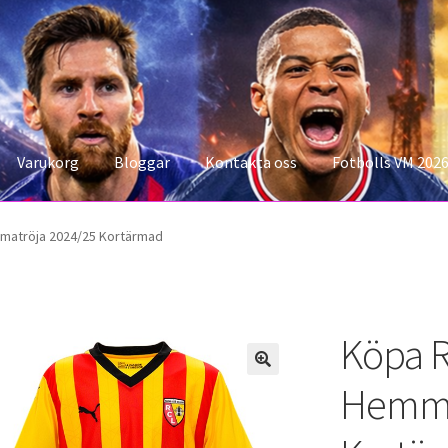
Varukorg
Bloggar
Kontakta oss
Fotbolls VM 202
konto
Storleksguiden
Varukorg
matröja 2024/25 Kortärmad
Köpa R
Hemma