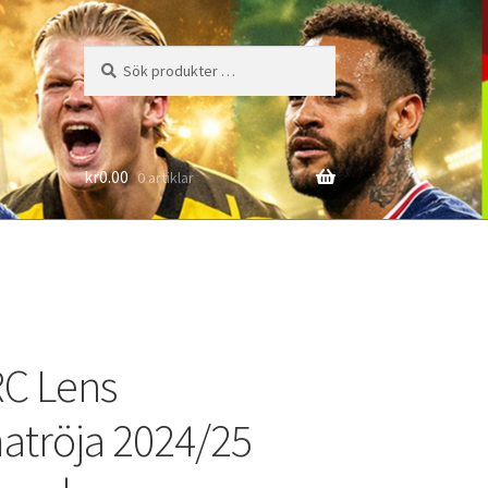
Sök
Sök
efter:
6
kr
0.00
0 artiklar
C Lens
tröja 2024/25