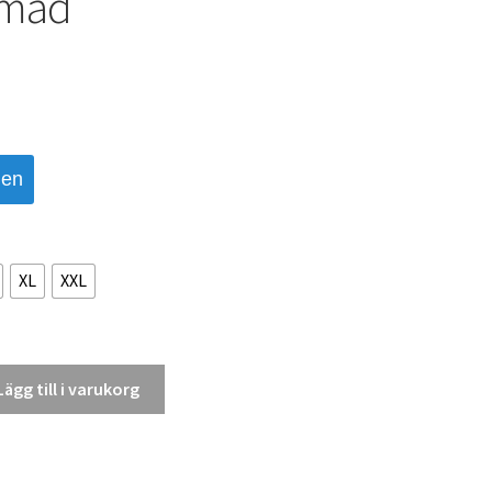
rmad
den
XL
XXL
Lägg till i varukorg