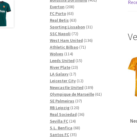
Rece
208
produkter
Everton
208
63
produkter
FC Porto
63
produkter
63
Real Betis
63
produkter
31
Sporting Lissabon
31
72
produkter
Ve
SSC Napoli
72
produkter
136
West Ham United
136
71
produkter
Athletic Bilbao
71
114
produkter
Wolves
114
produkter
15
Leeds United
15
23
produkter
River Plate
23
17
produkter
LA Galaxy
17
produkter
12
Leicester City
12
produkter
189
Newcastle United
189
produkter
61
Olympique de Marseille
61
37
produkter
SE Palmeiras
37
120
produkter
RB Leipzig
120
produkter
36
Real Sociedad
36
Ne
24
produkter
Sevilla FC
24
produkter
68
S.L. Benfica
68
35
produkter
Santos FC
35