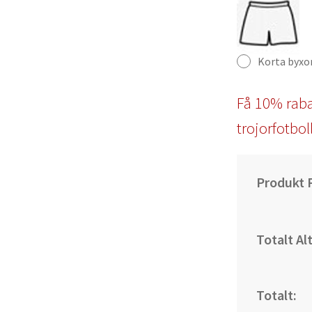
Korta byxo
Få 10% raba
trojorfotbol
Produkt P
Totalt Al
Totalt: