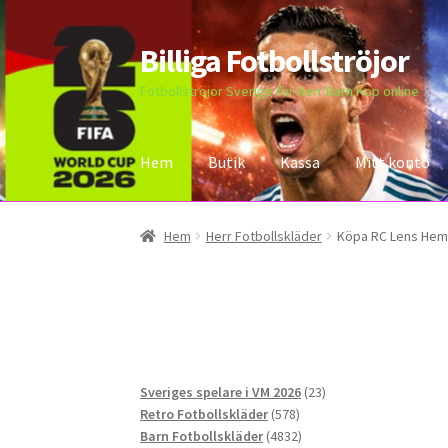
Billiga Fotbollströjor
Hoppa
Hoppa
till
till
Fotbollströjor Sverige för Herr Barn Köp online
navigering
innehåll
Hem
Butik
Kassa
Mitt konto
Hem
Bloggar
Butik
Kassa
Kontakta oss
Mitt 
Hem
Herr Fotbollskläder
Köpa RC Lens Hem
23
Sveriges spelare i VM 2026
23
578
produkter
Retro Fotbollskläder
578
produkter
4832
Barn Fotbollskläder
4832