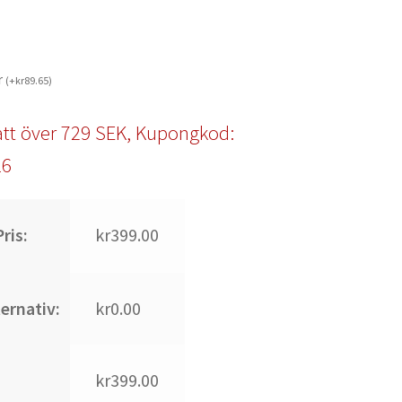
r
(
+
kr
89.65
)
tt över 729 SEK, Kupongkod:
l6
ris:
kr399.00
ternativ:
kr0.00
kr399.00