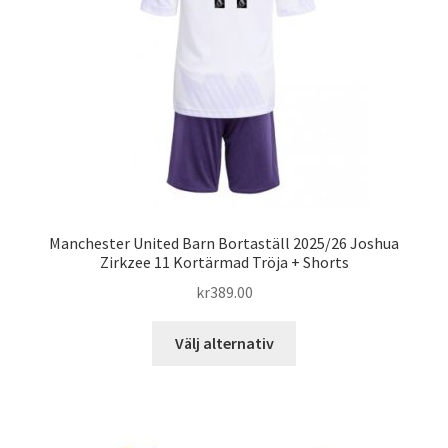
kan
väljas
på
produktsidan
Manchester United Barn Bortaställ 2025/26 Joshua
Zirkzee 11 Kortärmad Tröja + Shorts
kr
389.00
Den
Välj alternativ
här
produkten
har
flera