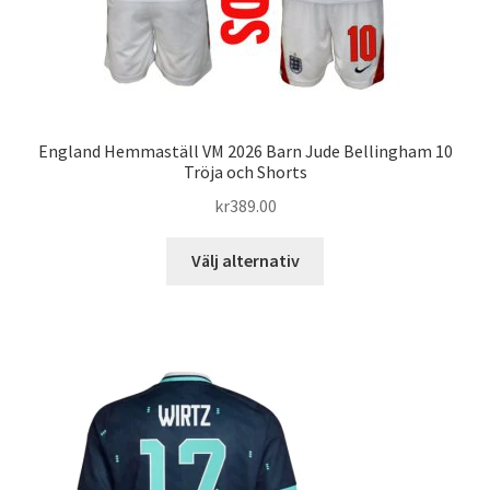
England Hemmaställ VM 2026 Barn Jude Bellingham 10
Tröja och Shorts
kr
389.00
Den
Välj alternativ
här
produkten
har
flera
varianter.
De
olika
alternativen