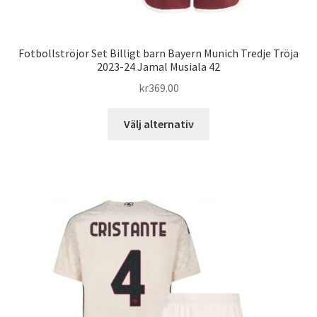
Fotbollströjor Set Billigt barn Bayern Munich Tredje Tröja
2023-24 Jamal Musiala 42
kr
369.00
Den
Välj alternativ
här
produkten
har
flera
varianter.
De
olika
alternativen
kan
väljas
på