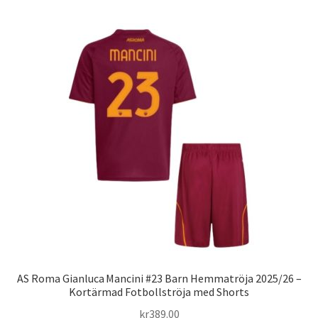
har
flera
varianter.
De
olika
alternativen
kan
väljas
på
produktsidan
AS Roma Gianluca Mancini #23 Barn Hemmatröja 2025/26 –
Kortärmad Fotbollströja med Shorts
kr
389.00