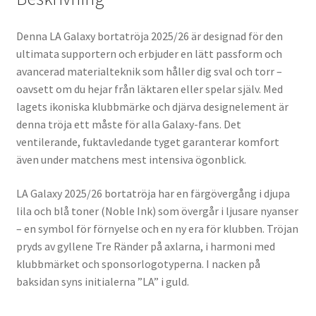
Denna LA Galaxy bortatröja 2025/26 är designad för den
ultimata supportern och erbjuder en lätt passform och
avancerad materialteknik som håller dig sval och torr –
oavsett om du hejar från läktaren eller spelar själv. Med
lagets ikoniska klubbmärke och djärva designelement är
denna tröja ett måste för alla Galaxy-fans. Det
ventilerande, fuktavledande tyget garanterar komfort
även under matchens mest intensiva ögonblick.
LA Galaxy 2025/26 bortatröja har en färgövergång i djupa
lila och blå toner (Noble Ink) som övergår i ljusare nyanser
– en symbol för förnyelse och en ny era för klubben. Tröjan
pryds av gyllene Tre Ränder på axlarna, i harmoni med
klubbmärket och sponsorlogotyperna. I nacken på
baksidan syns initialerna ”LA” i guld.