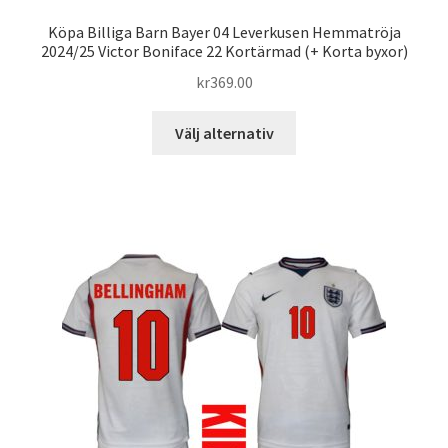
Köpa Billiga Barn Bayer 04 Leverkusen Hemmatröja
2024/25 Victor Boniface 22 Kortärmad (+ Korta byxor)
kr
369.00
Den
Välj alternativ
här
produkten
har
flera
varianter.
De
olika
alternativen
kan
väljas
på
produktsidan