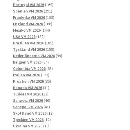
169
produkter
Portugal VM 2026
169
291
produkter
Spanien VM 2026
291
produkter
199
Frankrike VM 2026
199
166
produkter
England VM 2026
166
144
produkter
Mexiko VM 2026
144
132
produkter
USA VM 2026
132
produkter
189
Brasilien VM 2026
189
produkter
158
Tyskland VM 2026
158
produkter
99
Nederländerna VM 2026
99
84
produkter
Belgien VM 2026
84
produkter
68
Colombia VM 2026
68
123
produkter
Italien VM 2026
123
produkter
35
Kroatien VM 2026
35
31
produkter
Kanada VM 2026
31
13
produkter
Turkiet VM 2026
13
produkter
46
Schweiz VM 2026
46
41
produkter
Senegal VM 2026
41
produkter
17
Skottland VM 2026
17
12
produkter
Tjeckien VM 2026
12
10
produkter
Ukraina VM 2026
10