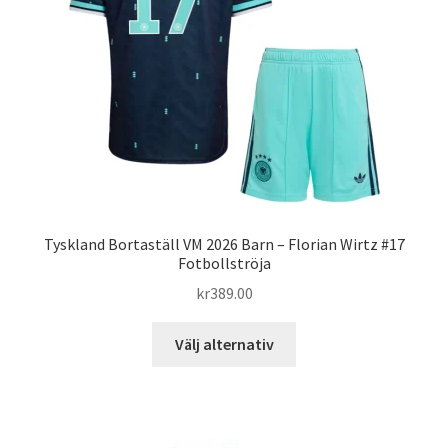
kan
väljas
på
produktsidan
Tyskland Bortaställ VM 2026 Barn – Florian Wirtz #17
Fotbollströja
kr
389.00
Den
Välj alternativ
här
produkten
har
flera