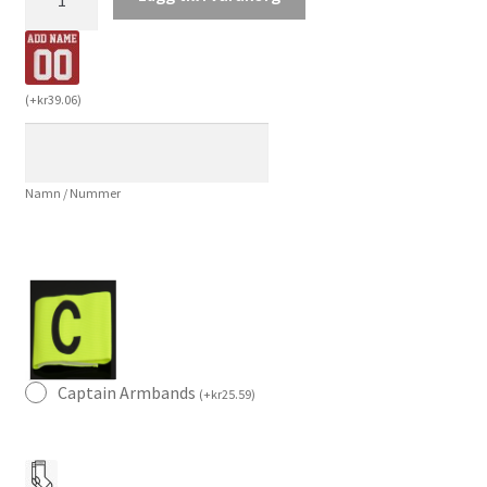
Galaxy
Barn
Bortatröja
2025/26
(
+
kr
39.06
)
Fotbollsställ
med
Shorts
Namn / Nummer
mängd
Captain Armbands
(
+
kr
25.59
)