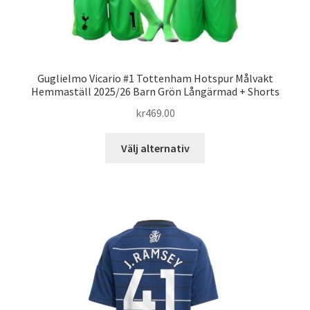
Guglielmo Vicario #1 Tottenham Hotspur Målvakt
Hemmaställ 2025/26 Barn Grön Långärmad + Shorts
kr
469.00
Den
Välj alternativ
här
produkten
har
flera
varianter.
De
olika
alternativen
kan