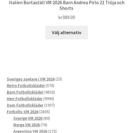
Italien Bortaställ VM 2026 Barn Andrea Pirlo 21 Tröja och
Shorts
kr
389.00
Den
Välj alternativ
här
produkten
har
flera
varianter.
De
23
Sveriges spelare i VM 2026
23
olika
578
produkter
Retro Fotbollskläder
578
alternativen
produkter
4832
Barn Fotbollskläder
4832
kan
9990
produkter
Herr Fotbollskläder
9990
väljas
produkter
1937
Dam Fotbollskläder
1937
på
2805
produkter
Fotbolls-VM 2026
2805
produktsidan
produkter
80
Sverige VM 2026
80
76
produkter
Norge VM 2026
76
produkter
173
Argentina VM 2026
173