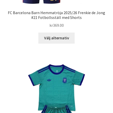
FC Barcelona Barn Hemmatröja 2025/26 Frenkie de Jong
#21 Fotbollsställ med Shorts
kr
369.00
Den
Välj alternativ
här
produkten
har
flera
varianter.
De
olika
alternativen
kan
väljas
på
produktsidan