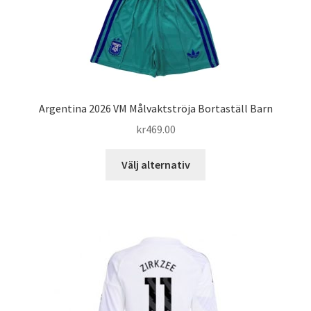
Argentina 2026 VM Målvaktströja Bortaställ Barn
kr
469.00
Den
Välj alternativ
här
produkten
har
flera
varianter.
De
olika
alternativen