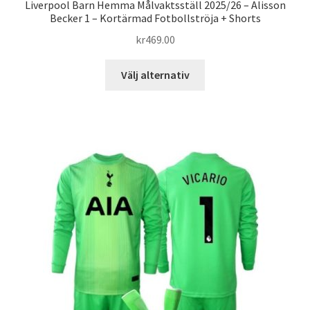
Liverpool Barn Hemma Målvaktsställ 2025/26 – Alisson
Becker 1 – Kortärmad Fotbollströja + Shorts
kr
469.00
Den
Välj alternativ
här
produkten
har
flera
varianter.
De
olika
alternativen
kan
väljas
på
produktsidan