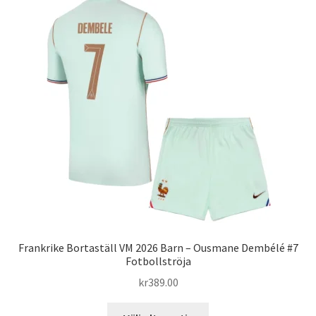
varianter.
De
olika
alternativen
kan
väljas
på
produktsidan
Frankrike Bortaställ VM 2026 Barn – Ousmane Dembélé #7
Fotbollströja
kr
389.00
Den