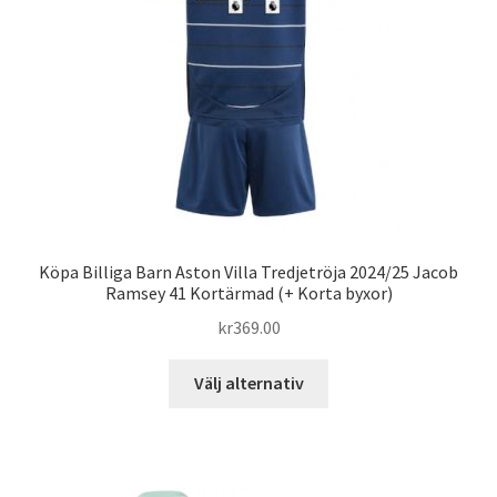
väljas
på
produktsidan
Köpa Billiga Barn Aston Villa Tredjetröja 2024/25 Jacob
Ramsey 41 Kortärmad (+ Korta byxor)
kr
369.00
Den
Välj alternativ
här
produkten
har
flera