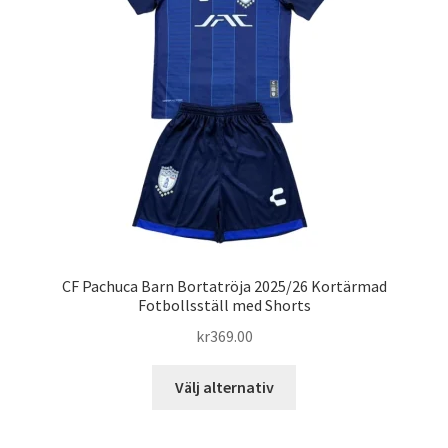
alternativen
kan
väljas
på
produktsidan
CF Pachuca Barn Bortatröja 2025/26 Kortärmad
Fotbollsställ med Shorts
kr
369.00
Den
Välj alternativ
här
produkten