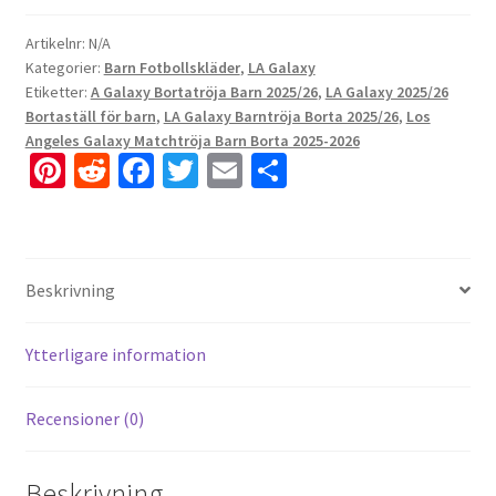
Artikelnr:
N/A
Kategorier:
Barn Fotbollskläder
,
LA Galaxy
Etiketter:
A Galaxy Bortatröja Barn 2025/26
,
LA Galaxy 2025/26
Bortaställ för barn
,
LA Galaxy Barntröja Borta 2025/26
,
Los
Angeles Galaxy Matchtröja Barn Borta 2025-2026
Pi
R
Fa
T
E
D
nt
e
ce
wi
m
el
er
d
b
tt
ai
a
es
di
o
er
l
Beskrivning
t
t
o
k
Ytterligare information
Recensioner (0)
Beskrivning