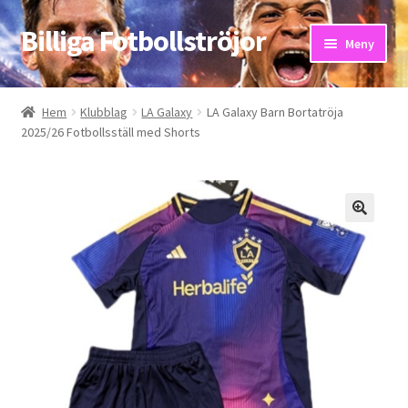
Billiga Fotbollströjor
Hoppa
Hoppa
Meny
till
till
navigering
innehåll
Hem
Hem
Klubblag
LA Galaxy
LA Galaxy Barn Bortatröja
2025/26 Fotbollsställ med Shorts
Bloggar
Butik
Kassa
Kontakta oss
Mitt konto
Storleksguiden