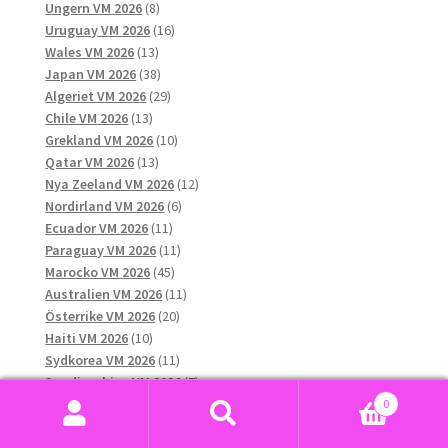
8
produkter
Ungern VM 2026
8
produkter
16
Uruguay VM 2026
16
13
produkter
Wales VM 2026
13
produkter
38
Japan VM 2026
38
produkter
29
Algeriet VM 2026
29
13
produkter
Chile VM 2026
13
produkter
10
Grekland VM 2026
10
13
produkter
Qatar VM 2026
13
produkter
12
Nya Zeeland VM 2026
12
6
produkter
Nordirland VM 2026
6
11
produkter
Ecuador VM 2026
11
produkter
11
Paraguay VM 2026
11
45
produkter
Marocko VM 2026
45
produkter
11
Australien VM 2026
11
20
produkter
Österrike VM 2026
20
10
produkter
Haiti VM 2026
10
produkter
11
Sydkorea VM 2026
11
produkter
7
Saudiarabien VM 2026
7
15
produkter
Curaçao VM 2026
15
0
12
produkter
Sök
Sök
Ghana VM 2026
12
produkter
8