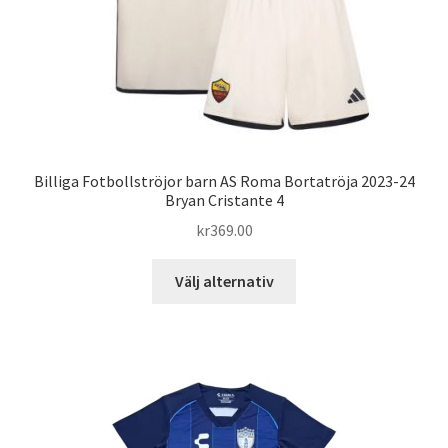
produktsidan
Billiga Fotbollströjor barn AS Roma Bortatröja 2023-24
Bryan Cristante 4
kr
369.00
Den
Välj alternativ
här
produkten
har
flera
varianter.
De
olika