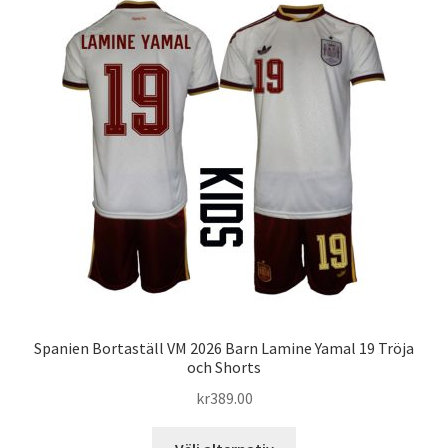
varianter.
De
olika
alternativen
kan
väljas
på
produktsidan
Spanien Bortaställ VM 2026 Barn Lamine Yamal 19 Tröja
och Shorts
kr
389.00
Den