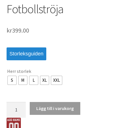
Fotbollströja
kr
399.00
Storleksguiden
Herr storlek
S
M
L
XL
XXL
Liverpool
Lägg till i varukorg
Hemmatröja
2026/27
Dominik