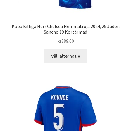
Köpa Billiga Herr Chelsea Hemmatröja 2024/25 Jadon
Sancho 19 Kortärmad
kr
389.00
Den
Välj alternativ
här
produkten
har
flera
varianter.
De
olika
alternativen
kan
väljas