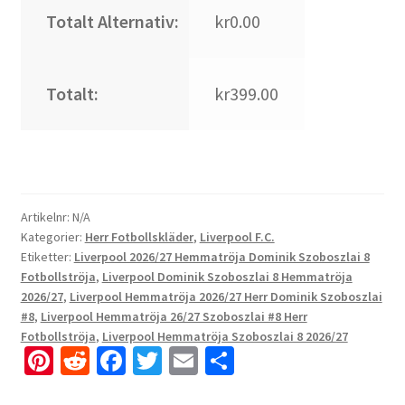
Totalt Alternativ:
kr0.00
Totalt:
kr399.00
Artikelnr:
N/A
Kategorier:
Herr Fotbollskläder
,
Liverpool F.C.
Etiketter:
Liverpool 2026/27 Hemmatröja Dominik Szoboszlai 8
Fotbollströja
,
Liverpool Dominik Szoboszlai 8 Hemmatröja
2026/27
,
Liverpool Hemmatröja 2026/27 Herr Dominik Szoboszlai
#8
,
Liverpool Hemmatröja 26/27 Szoboszlai #8 Herr
Fotbollströja
,
Liverpool Hemmatröja Szoboszlai 8 2026/27
Pi
R
Fa
T
E
D
nt
e
ce
wi
m
el