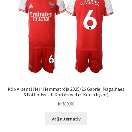
olika
alternativen
kan
väljas
på
produktsidan
Köp Arsenal Herr Hemmatröja 2025/26 Gabriel Magalhaes
6 Fotbollsställ Kortärmad (+ Korta byxor)
kr
389.00
Den
Välj alternativ
här
produkten