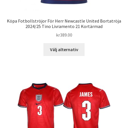
Köpa Fotbollströjor För Herr Newcastle United Bortatröja
2024/25 Tino Livramento 21 Kortärmad
kr
389.00
Den
Välj alternativ
här
produkten
har
flera
varianter.
De
olika
alternativen
kan
väljas
på