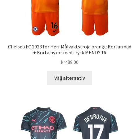
på
produktsidan
Chelsea FC 2023 för Herr Målvaktströja orange Kortärmad
+ Korta byxor med tryck MENDY 16
kr
489.00
Den
Välj alternativ
här
produkten
har
flera
varianter.
De
olika
alternativen