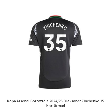
har
flera
varianter.
De
olika
alternativen
kan
väljas
på
produktsidan
Köpa Arsenal Bortatröja 2024/25 Oleksandr Zinchenko 35
Kortärmad