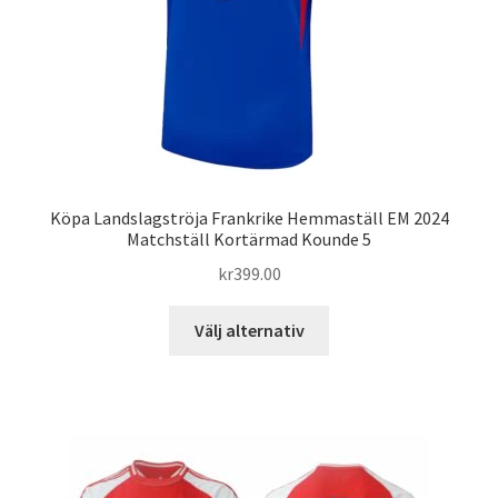
på
produktsidan
Köpa Landslagströja Frankrike Hemmaställ EM 2024
Matchställ Kortärmad Kounde 5
kr
399.00
Den
Välj alternativ
här
produkten
har
flera
varianter.
De