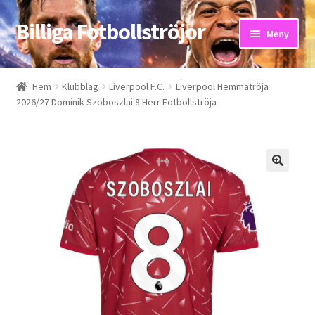
Billiga Fotbollströjor
Hoppa
Hoppa
Meny
till
till
navigering
innehåll
Hem
Hem
Klubblag
Liverpool F.C.
Liverpool Hemmatröja
2026/27 Dominik Szoboszlai 8 Herr Fotbollströja
Bloggar
Butik
Kassa
Kontakta oss
Mitt konto
Storleksguiden