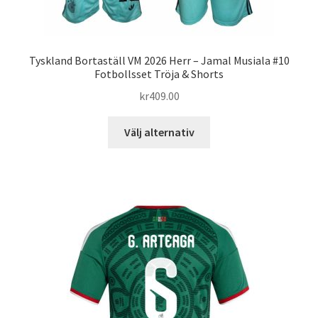
Tyskland Bortaställ VM 2026 Herr – Jamal Musiala #10
Fotbollsset Tröja & Shorts
kr
409.00
Den
Välj alternativ
här
produkten
har
flera
varianter.
De
olika
alternativen
kan
väljas