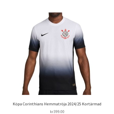
har
flera
varianter.
De
olika
alternativen
kan
väljas
på
produktsidan
Köpa Corinthians Hemmatröja 2024/25 Kortärmad
kr
399.00