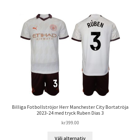
har
flera
varianter.
De
olika
alternativen
kan
väljas
på
produktsidan
Billiga Fotbollströjor Herr Manchester City Bortatröja
2023-24 med tryck Ruben Dias 3
kr
399.00
Den
Välj alternativ