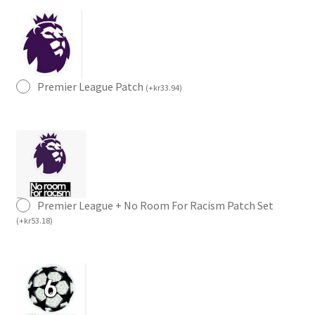
Premier League Patch
(
+
kr
33.94
)
Premier League + No Room For Racism Patch Set
(
+
kr
53.18
)