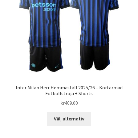
alternativen
kan
väljas
på
produktsidan
Inter Milan Herr Hemmaställ 2025/26 – Kortärmad
Fotbollströja + Shorts
kr
409.00
Den
Välj alternativ
här
produkten