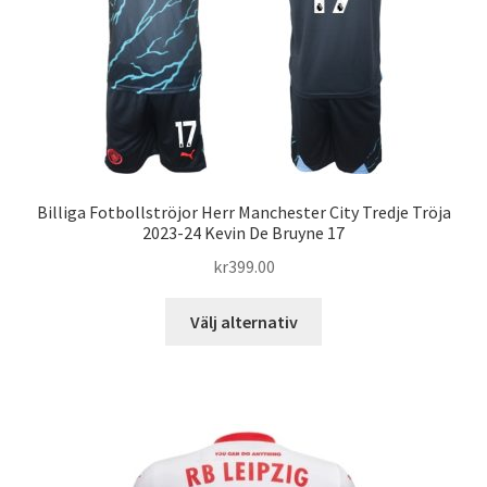
kan
väljas
på
produktsidan
Billiga Fotbollströjor Herr Manchester City Tredje Tröja
2023-24 Kevin De Bruyne 17
kr
399.00
Den
Välj alternativ
här
produkten
har
flera
varianter.
De