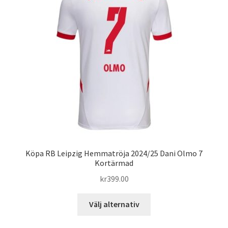
olika
alternativen
kan
väljas
på
produktsidan
Köpa RB Leipzig Hemmatröja 2024/25 Dani Olmo 7
Kortärmad
kr
399.00
Den
Välj alternativ
här
produkten