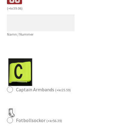
Szoboszlai
(
+
kr
39.06
)
8
Herr
Fotbollströja
Namn / Nummer
mängd
Captain Armbands
(
+
kr
25.59
)
Fotbollsockor
(
+
kr
56.39
)