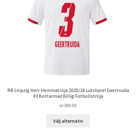
olika
alternativen
kan
väljas
på
produktsidan
RB Leipzig Herr Hemmatröja 2025/26 Lutsharel Geertruida
#3 Kortärmad Billig Fotbollströja
kr
389.00
Den
Välj alternativ
här
produkten