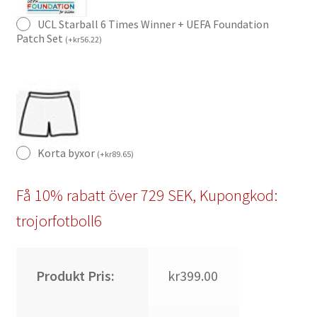
UCL Starball 6 Times Winner + UEFA Foundation
Patch Set
(
+
kr
56.22
)
Korta byxor
(
+
kr
89.65
)
Få 10% rabatt över 729 SEK, Kupongkod:
trojorfotboll6
Produkt Pris:
kr399.00