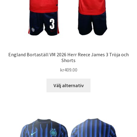
produktsidan
England Bortaställ VM 2026 Herr Reece James 3 Tröja och
Shorts
kr
409.00
Den
Välj alternativ
här
produkten
har
flera
varianter.
De
olika