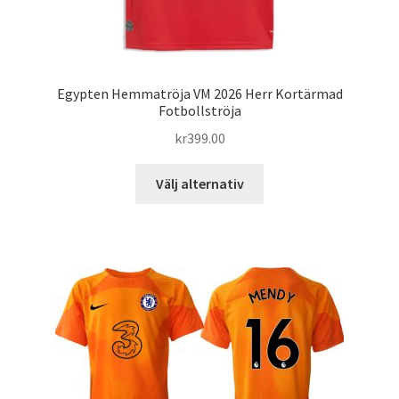
Egypten Hemmatröja VM 2026 Herr Kortärmad
Fotbollströja
kr
399.00
Den
Välj alternativ
här
produkten
har
flera
varianter.
De
olika
alternativen
kan
väljas