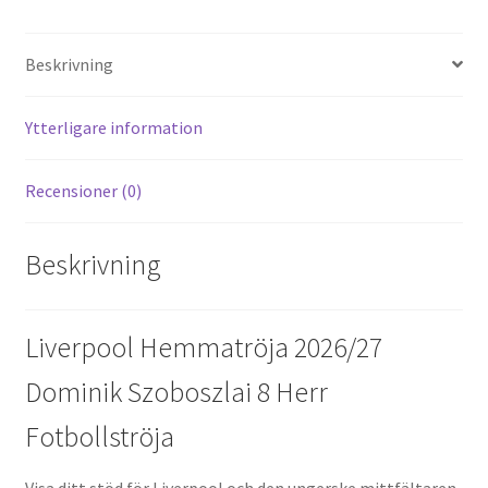
er
d
b
tt
ai
a
es
di
o
er
l
Beskrivning
t
t
o
k
Ytterligare information
Recensioner (0)
Beskrivning
Liverpool Hemmatröja 2026/27
Dominik Szoboszlai 8 Herr
Fotbollströja