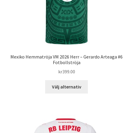
på
produktsidan
Mexiko Hemmatröja VM 2026 Herr – Gerardo Arteaga #6
Fotbollströja
kr
399.00
Den
Välj alternativ
här
produkten
har
flera
varianter.
De