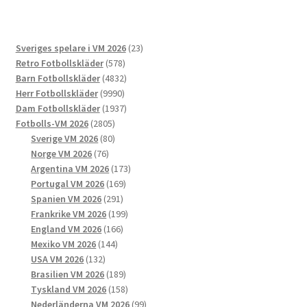
flera
varianter.
De
23
Sveriges spelare i VM 2026
23
olika
578
produkter
Retro Fotbollskläder
578
alternativen
produkter
4832
Barn Fotbollskläder
4832
kan
9990
produkter
Herr Fotbollskläder
9990
väljas
produkter
1937
Dam Fotbollskläder
1937
på
2805
produkter
Fotbolls-VM 2026
2805
produktsidan
produkter
80
Sverige VM 2026
80
76
produkter
Norge VM 2026
76
produkter
173
Argentina VM 2026
173
169
produkter
Portugal VM 2026
169
291
produkter
Spanien VM 2026
291
produkter
199
Frankrike VM 2026
199
166
produkter
England VM 2026
166
144
produkter
Mexiko VM 2026
144
132
produkter
USA VM 2026
132
produkter
189
Brasilien VM 2026
189
produkter
158
Tyskland VM 2026
158
produkter
99
Nederländerna VM 2026
99