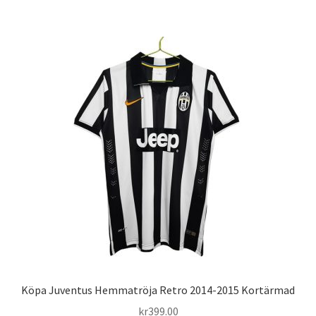
har
flera
varianter.
De
olika
alternativen
kan
väljas
på
produktsidan
Köpa Juventus Hemmatröja Retro 2014-2015 Kortärmad
kr
399.00