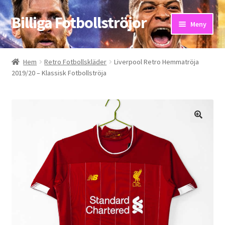
Billiga Fotbollströjor
Hoppa
Hoppa
Meny
till
till
navigering
innehåll
Hem
Hem
Retro Fotbollskläder
Liverpool Retro Hemmatröja
2019/20 – Klassisk Fotbollströja
Bloggar
Butik
Kassa
Kontakta oss
Mitt konto
Storleksguiden