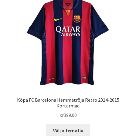
De
olika
alternativen
kan
väljas
på
produktsidan
Köpa FC Barcelona Hemmatröja Retro 2014-2015
Kortärmad
kr
399.00
Den
Välj alternativ
här