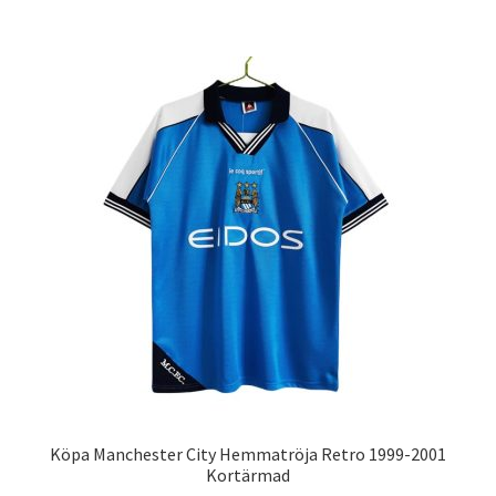
har
flera
varianter.
De
olika
alternativen
kan
väljas
på
produktsidan
Köpa Manchester City Hemmatröja Retro 1999-2001
Kortärmad