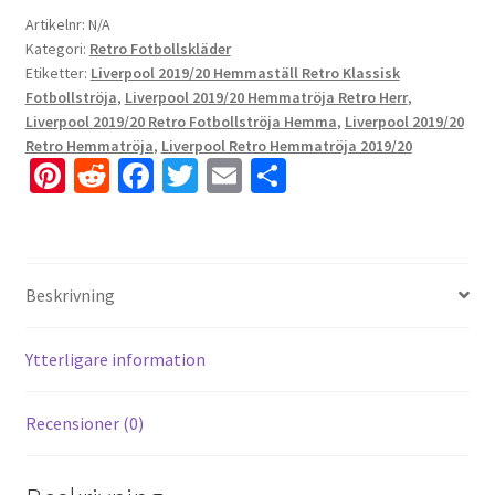
Artikelnr:
N/A
Kategori:
Retro Fotbollskläder
Etiketter:
Liverpool 2019/20 Hemmaställ Retro Klassisk
Fotbollströja
,
Liverpool 2019/20 Hemmatröja Retro Herr
,
Liverpool 2019/20 Retro Fotbollströja Hemma
,
Liverpool 2019/20
Retro Hemmatröja
,
Liverpool Retro Hemmatröja 2019/20
Pi
R
Fa
T
E
D
nt
e
ce
wi
m
el
er
d
b
tt
ai
a
es
di
o
er
l
Beskrivning
t
t
o
k
Ytterligare information
Recensioner (0)