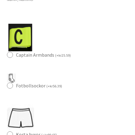
Captain Armbands
(
+
kr
25.59
)
Fotbollsockor
(
+
kr
56.39
)
Korta byxor
(
+
kr
89.65
)