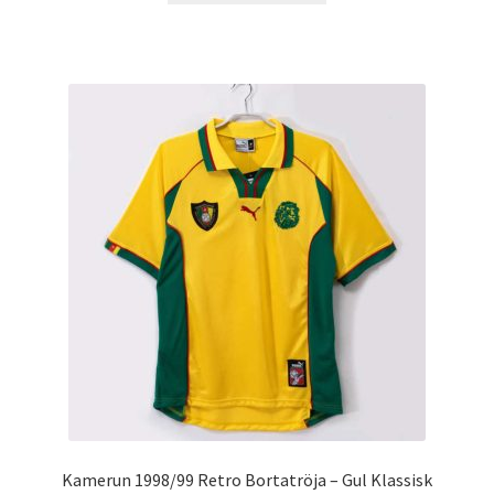
produkten
har
flera
varianter.
De
olika
alternativen
kan
väljas
på
produktsidan
Kamerun 1998/99 Retro Bortatröja – Gul Klassisk