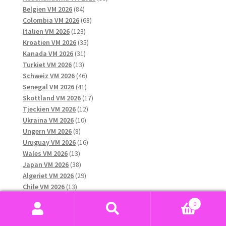
84
produkter
Belgien VM 2026
84
produkter
68
Colombia VM 2026
68
123
produkter
Italien VM 2026
123
produkter
35
Kroatien VM 2026
35
31
produkter
Kanada VM 2026
31
13
produkter
Turkiet VM 2026
13
produkter
46
Schweiz VM 2026
46
41
produkter
Senegal VM 2026
41
produkter
17
Skottland VM 2026
17
12
produkter
Tjeckien VM 2026
12
10
produkter
Ukraina VM 2026
10
8
produkter
Ungern VM 2026
8
produkter
16
Uruguay VM 2026
16
13
produkter
Wales VM 2026
13
produkter
38
Japan VM 2026
38
produkter
29
Algeriet VM 2026
29
13
produkter
Chile VM 2026
13
produkter
10
Grekland VM 2026
10
0
13
produkter
Qatar VM 2026
13
Sök
Sök
produkter
12
Nya Zeeland VM 2026
12