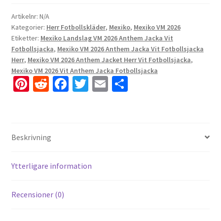
Artikelnr:
N/A
Kategorier:
Herr Fotbollskläder
,
Mexiko
,
Mexiko VM 2026
Etiketter:
Mexiko Landslag VM 2026 Anthem Jacka Vit
Fotbollsjacka
,
Mexiko VM 2026 Anthem Jacka Vit Fotbollsjacka
Herr
,
Mexiko VM 2026 Anthem Jacket Herr Vit Fotbollsjacka
,
Mexiko VM 2026 Vit Anthem Jacka Fotbollsjacka
Pi
R
Fa
T
E
D
nt
e
ce
wi
m
el
er
d
b
tt
ai
a
es
di
o
er
l
Beskrivning
t
t
o
k
Ytterligare information
Recensioner (0)