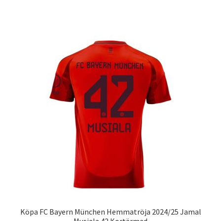
produkten
har
flera
varianter.
De
olika
alternativen
kan
väljas
på
produktsidan
Köpa FC Bayern München Hemmatröja 2024/25 Jamal
Musiala 42 Kortärmad