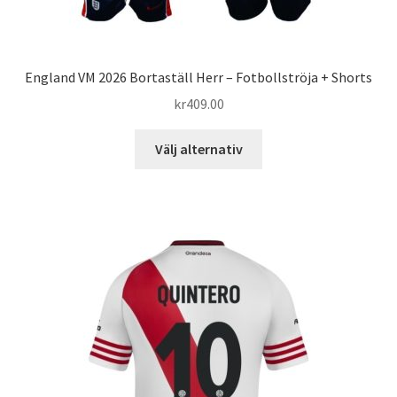
England VM 2026 Bortaställ Herr – Fotbollströja + Shorts
kr
409.00
Den
Välj alternativ
här
produkten
har
flera
varianter.
De
olika
alternativen
kan
väljas
på