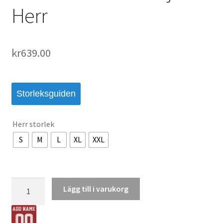
Herr
kr
639.00
Storleksguiden
Herr storlek
S
M
L
XL
XXL
Mexiko
Lägg till i varukorg
VM
2026
Bortatröja