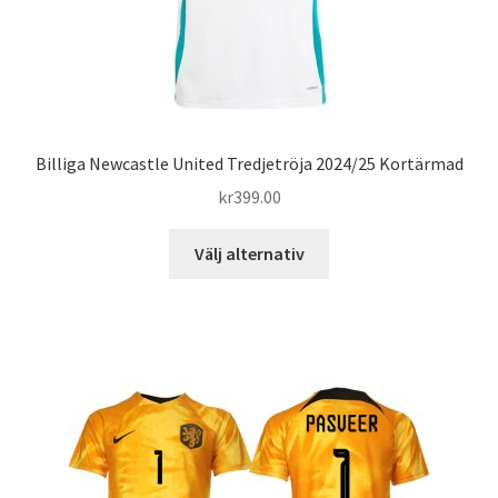
Billiga Newcastle United Tredjetröja 2024/25 Kortärmad
kr
399.00
Den
Välj alternativ
här
produkten
har
flera
varianter.
De
olika
alternativen
kan