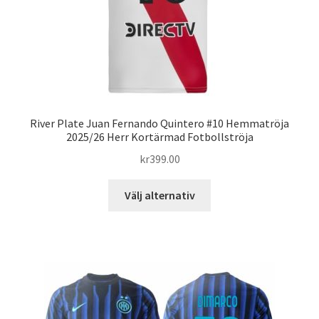
produktsidan
River Plate Juan Fernando Quintero #10 Hemmatröja
2025/26 Herr Kortärmad Fotbollströja
kr
399.00
Den
Välj alternativ
här
produkten
har
flera
varianter.
De
olika