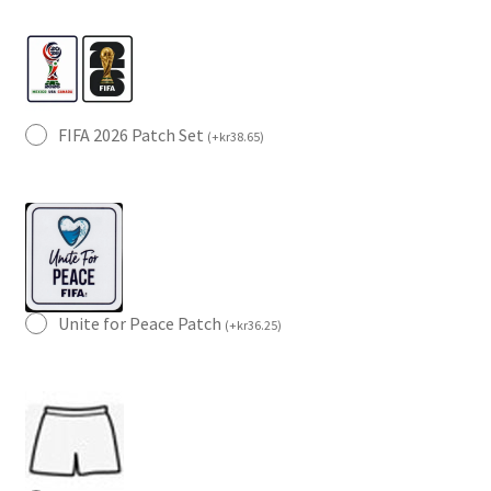
FIFA 2026 Patch Set
(
+
kr
38.65
)
Unite for Peace Patch
(
+
kr
36.25
)