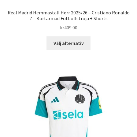
Real Madrid Hemmaställ Herr 2025/26 – Cristiano Ronaldo
7 – Kortärmad Fotbollströja + Shorts
kr
409.00
Den
Välj alternativ
här
produkten
har
flera
varianter.
De
olika
alternativen
kan
väljas
på
produktsidan