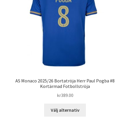
alternativen
kan
väljas
på
produktsidan
AS Monaco 2025/26 Bortatröja Herr Paul Pogba #8
Kortärmad Fotbollströja
kr
389.00
Den
Välj alternativ
här
produkten
har