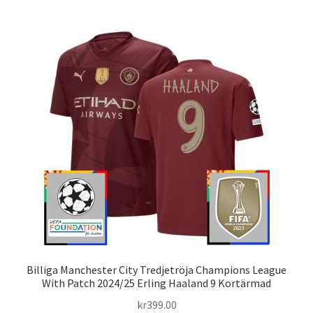
flera
varianter.
De
olika
alternativen
kan
väljas
på
produktsidan
Billiga Manchester City Tredjetröja Champions League
With Patch 2024/25 Erling Haaland 9 Kortärmad
kr
399.00