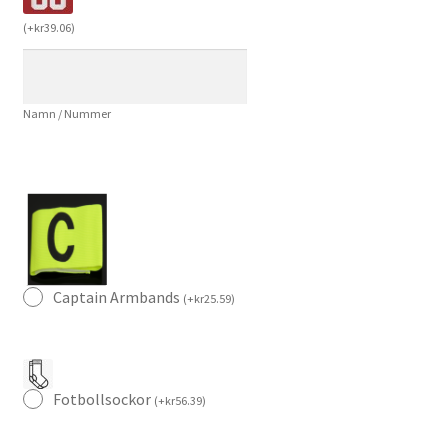
Anthem
(
+
kr
39.06
)
Jacket
Vit
–
Namn / Nummer
Fotbollsjacka
Herr
mängd
Captain Armbands
(
+
kr
25.59
)
Fotbollsockor
(
+
kr
56.39
)