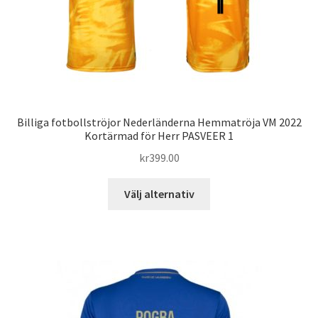
väljas
på
produktsidan
Billiga fotbollströjor Nederländerna Hemmatröja VM 2022
Kortärmad för Herr PASVEER 1
kr
399.00
Den
Välj alternativ
här
produkten
har
flera
varianter.
De
olika