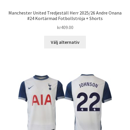
Manchester United Tredjeställ Herr 2025/26 Andre Onana
#24 Kortärmad Fotbollströja + Shorts
kr
409.00
Den
Välj alternativ
här
produkten
har
flera
varianter.
De
olika
alternativen
kan
väljas
på
produktsidan