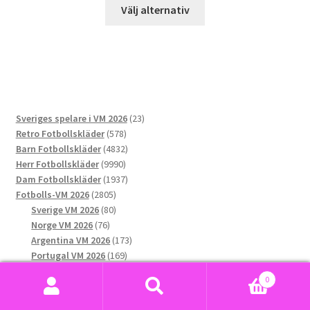
Den
Välj alternativ
här
produkten
har
flera
varianter.
De
23
Sveriges spelare i VM 2026
23
olika
578
produkter
Retro Fotbollskläder
578
alternativen
produkter
4832
Barn Fotbollskläder
4832
kan
9990
produkter
Herr Fotbollskläder
9990
väljas
produkter
1937
Dam Fotbollskläder
1937
på
2805
produkter
Fotbolls-VM 2026
2805
produktsidan
produkter
80
Sverige VM 2026
80
76
produkter
Norge VM 2026
76
produkter
173
Argentina VM 2026
173
169
produkter
Portugal VM 2026
169
291
produkter
Spanien VM 2026
291
0
produkter
199
Frankrike VM 2026
199
Sök
Sök
166
produkter
England VM 2026
166