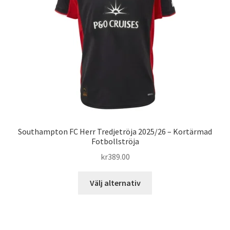
kan
väljas
på
produktsidan
Southampton FC Herr Tredjetröja 2025/26 – Kortärmad
Fotbollströja
kr
389.00
Den
Välj alternativ
här
produkten
har
flera