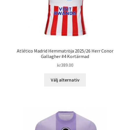
produktsidan
Atlético Madrid Hemmatröja 2025/26 Herr Conor
Gallagher #4 Kortärmad
kr
389.00
Den
Välj alternativ
här
produkten
har
flera
varianter.
De
olika