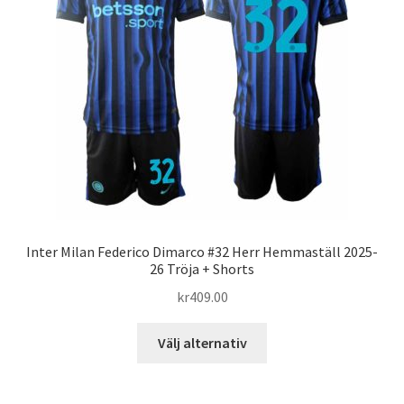
alternativen
kan
väljas
på
produktsidan
Inter Milan Federico Dimarco #32 Herr Hemmaställ 2025-
26 Tröja + Shorts
kr
409.00
Den
Välj alternativ
här
produkten
har