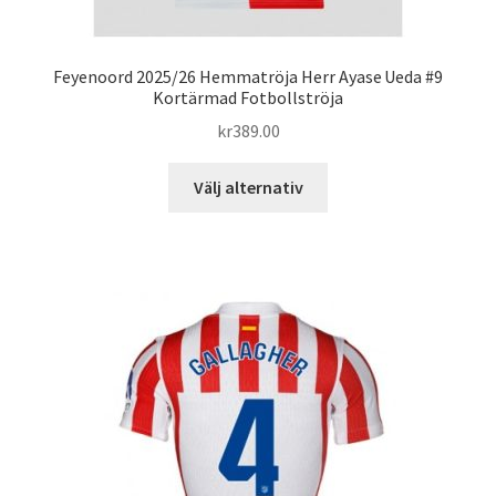
Feyenoord 2025/26 Hemmatröja Herr Ayase Ueda #9
Kortärmad Fotbollströja
kr
389.00
Den
Välj alternativ
här
produkten
har
flera
varianter.
De
olika
alternativen
kan
väljas
på