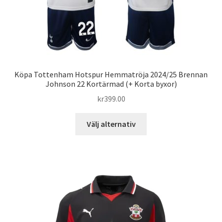
Köpa Tottenham Hotspur Hemmatröja 2024/25 Brennan
Johnson 22 Kortärmad (+ Korta byxor)
kr
399.00
Den
Välj alternativ
här
produkten
har
flera
varianter.
De
olika
alternativen