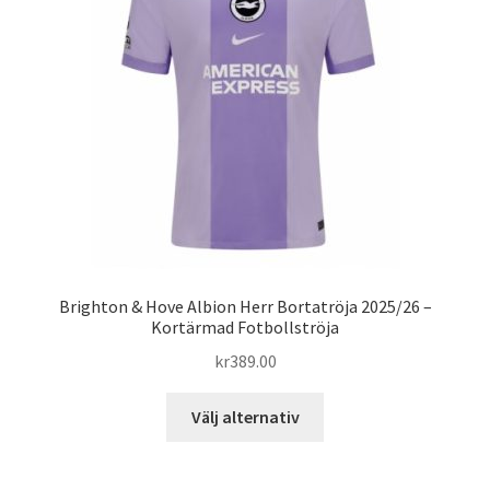
alternativen
kan
väljas
på
produktsidan
Brighton & Hove Albion Herr Bortatröja 2025/26 –
Kortärmad Fotbollströja
kr
389.00
Den
Välj alternativ
här
produkten
har