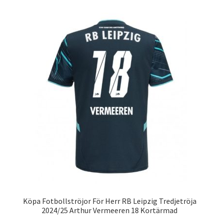
flera
varianter.
De
olika
alternativen
kan
väljas
på
produktsidan
Köpa Fotbollströjor För Herr RB Leipzig Tredjetröja
2024/25 Arthur Vermeeren 18 Kortärmad