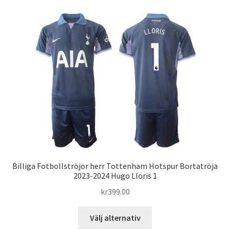
flera
varianter.
De
olika
alternativen
kan
väljas
på
produktsidan
Billiga Fotbollströjor herr Tottenham Hotspur Bortatröja
2023-2024 Hugo Lloris 1
kr
399.00
Den
Välj alternativ
här