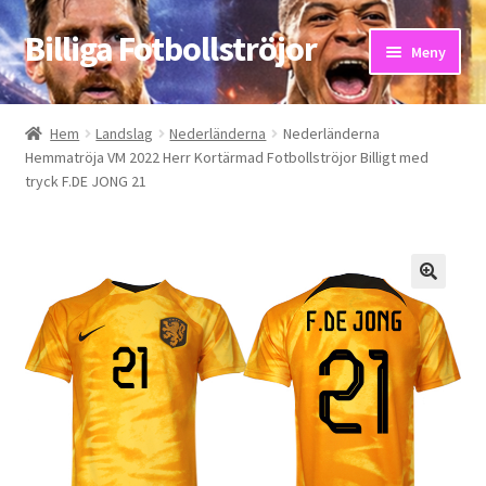
Billiga Fotbollströjor
Hoppa
Hoppa
Meny
till
till
navigering
innehåll
Hem
Hem
Landslag
Nederländerna
Nederländerna
Hemmatröja VM 2022 Herr Kortärmad Fotbollströjor Billigt med
Bloggar
tryck F.DE JONG 21
Butik
Kassa
Kontakta oss
Mitt konto
Storleksguiden