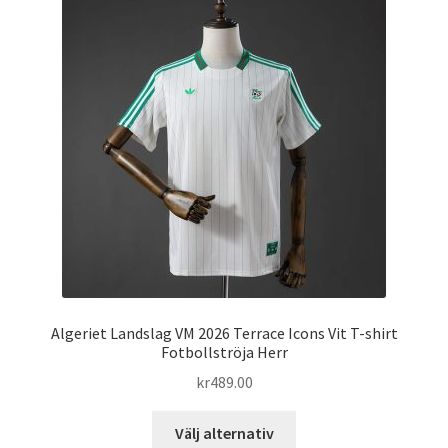
De
olika
alternativen
kan
väljas
på
produktsidan
Algeriet Landslag VM 2026 Terrace Icons Vit T-shirt
Fotbollströja Herr
kr
489.00
Den
Välj alternativ
här