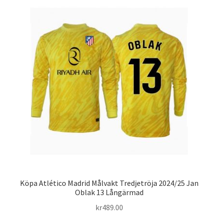
varianter.
De
olika
alternativen
kan
väljas
på
produktsidan
Köpa Atlético Madrid Målvakt Tredjetröja 2024/25 Jan
Oblak 13 Långärmad
kr
489.00