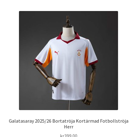
har
flera
varianter.
De
olika
alternativen
kan
väljas
på
produktsidan
Galatasaray 2025/26 Bortatröja Kortärmad Fotbollströja
Herr
kr
399.00