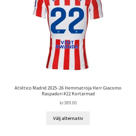
alternativen
kan
väljas
på
produktsidan
Atlético Madrid 2025-26 Hemmatröja Herr Giacomo
Raspadori #22 Kortärmad
kr
389.00
Den
Välj alternativ
här
produkten