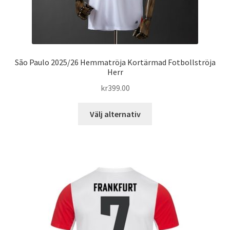
São Paulo 2025/26 Hemmatröja Kortärmad Fotbollströja
Herr
kr
399.00
Den
Välj alternativ
här
produkten
har
flera
varianter.
De
olika
alternativen
kan