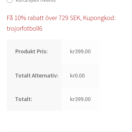
Korta byxor
(
+
kr
89.65
)
Få 10% rabatt över 729 SEK, Kupongkod:
trojorfotboll6
Produkt Pris:
kr399.00
Totalt Alternativ:
kr0.00
Totalt:
kr399.00