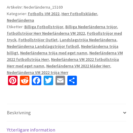
Artikelnr:
Nederländerna_15169
Kategorier:
Fotbolls-VM 2022
,
Herr Fotbollskläder
,
Nederländerna
Etiketter:
Billiga Fotbollströjor
,
Billiga Nederländerna tröjor
,
fotbollströjor Herr Nederländerna VM 2022
,
Fotbollströjor med
tryck
,
Fotbollströjor Outlet
,
Landslagströja Nederländerna
,
Nederländerna Landslagströjor fotboll
,
Nederländerna tröja
billigt
,
Nederländerna tröja med eget namn
,
Nederländerna VM
2022 fotbollströja Herr
,
Nederländerna VM 2022 fotbollströja
Herr med eget namn
,
Nederländerna VM 2022 kläder Herr
,
Nederländerna VM 2022 tröja Herr
Pi
R
Fa
T
E
D
nt
e
ce
wi
m
el
er
d
b
tt
ai
a
es
di
o
er
l
Beskrivning
t
t
o
k
Ytterligare information