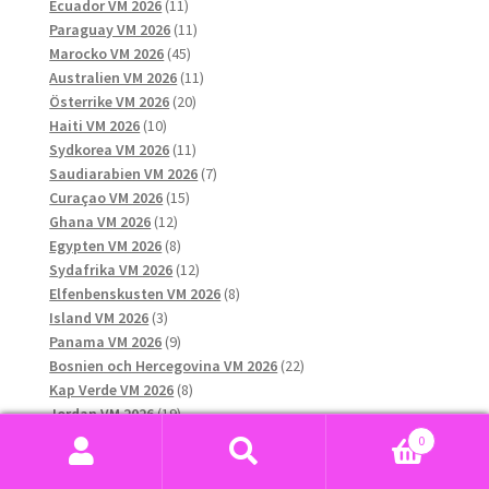
11
produkter
Ecuador VM 2026
11
produkter
11
Paraguay VM 2026
11
45
produkter
Marocko VM 2026
45
produkter
11
Australien VM 2026
11
20
produkter
Österrike VM 2026
20
10
produkter
Haiti VM 2026
10
produkter
11
Sydkorea VM 2026
11
produkter
7
Saudiarabien VM 2026
7
15
produkter
Curaçao VM 2026
15
12
produkter
Ghana VM 2026
12
produkter
8
Egypten VM 2026
8
produkter
12
Sydafrika VM 2026
12
produkter
8
Elfenbenskusten VM 2026
8
3
produkter
Island VM 2026
3
produkter
9
Panama VM 2026
9
produkter
22
Bosnien och Hercegovina VM 2026
22
8
produkter
Kap Verde VM 2026
8
19
produkter
Jordan VM 2026
19
4
produkter
Iran VM 2026
4
0
produkter
5
Tunisien VM 2026
5
Sök
Sök
produkter
5
Venezuela VM 2026
5