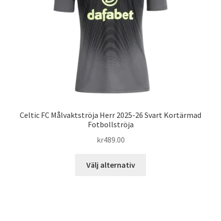
väljas
på
produktsidan
Celtic FC Målvaktströja Herr 2025-26 Svart Kortärmad
Fotbollströja
kr
489.00
Den
Välj alternativ
här
produkten
har
flera
varianter.