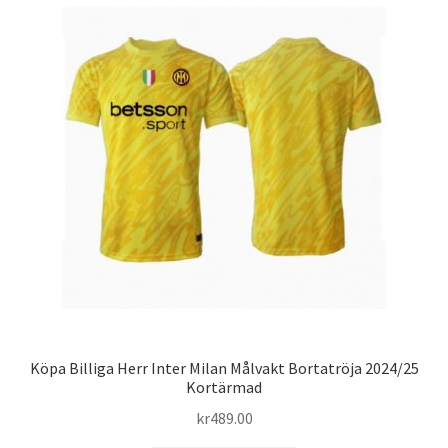
varianter.
De
olika
alternativen
kan
väljas
på
produktsidan
Köpa Billiga Herr Inter Milan Målvakt Bortatröja 2024/25
Kortärmad
kr
489.00