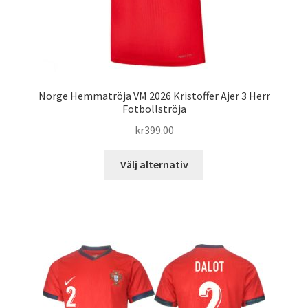
Norge Hemmatröja VM 2026 Kristoffer Ajer 3 Herr
Fotbollströja
kr
399.00
Den
Välj alternativ
här
produkten
har
flera
varianter.
De
olika
alternativen