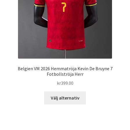
Belgien VM 2026 Hemmatröja Kevin De Bruyne 7
Fotbollströja Herr
kr
399.00
Den
Välj alternativ
här
produkten
har
flera