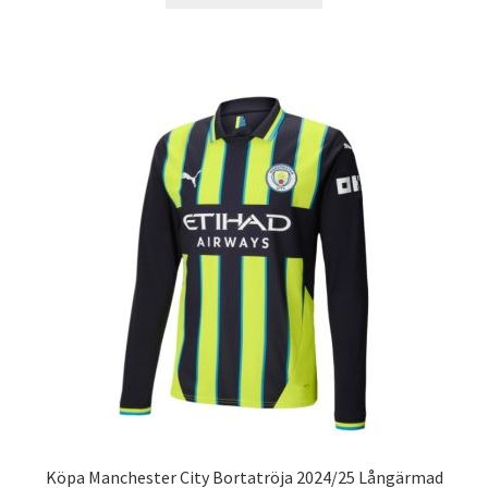
produkten
har
flera
varianter.
De
olika
alternativen
kan
väljas
på
produktsidan
Köpa Manchester City Bortatröja 2024/25 Långärmad