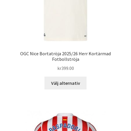
produktsidan
OGC Nice Bortatröja 2025/26 Herr Kortärmad
Fotbollströja
kr
399.00
Den
Välj alternativ
här
produkten
har
flera
varianter.
De
olika