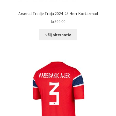
Arsenal Tredje Tröja 2024-25 Herr Kortärmad
kr
399.00
Den
Välj alternativ
här
produkten
har
flera
varianter.
De
olika
alternativen
kan
väljas
på
produktsidan