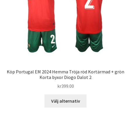
kan
väljas
på
produktsidan
Köp Portugal EM 2024 Hemma Tröja röd Kortärmad + grön
Korta byxor Diogo Dalot 2
kr
399.00
Den
Välj alternativ
här
produkten
har
flera