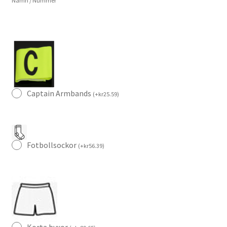
Namn / Nummer
med
tryck
F.DE
JONG
21
mängd
Captain Armbands
(
+
kr
25.59
)
Fotbollsockor
(
+
kr
56.39
)