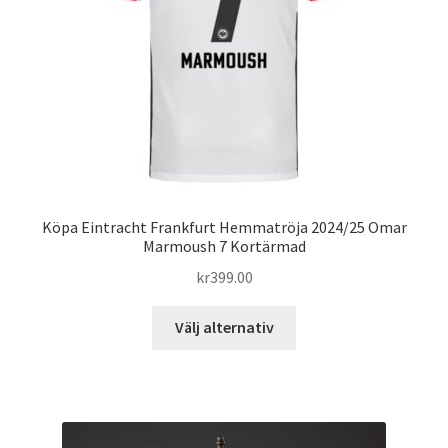
väljas
på
produktsidan
Köpa Eintracht Frankfurt Hemmatröja 2024/25 Omar
Marmoush 7 Kortärmad
kr
399.00
Den
Välj alternativ
här
produkten
har
flera
varianter.