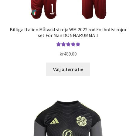
Billiga Italien Målvaktströja WM 2022 röd Fotbollströjor
set För Män DONNARUMMA 1
Betygsatt
kr
489.00
5.00
av 5
Den
Välj alternativ
här
produkten
har
flera
varianter.
De
olika
alternativen
kan