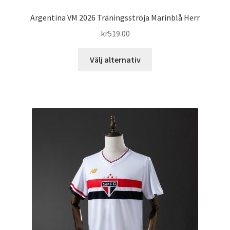
Argentina VM 2026 Träningsströja Marinblå Herr
kr
519.00
Den
Välj alternativ
här
produkten
har
flera
varianter.
De
olika
alternativen
kan
väljas
på
produktsidan