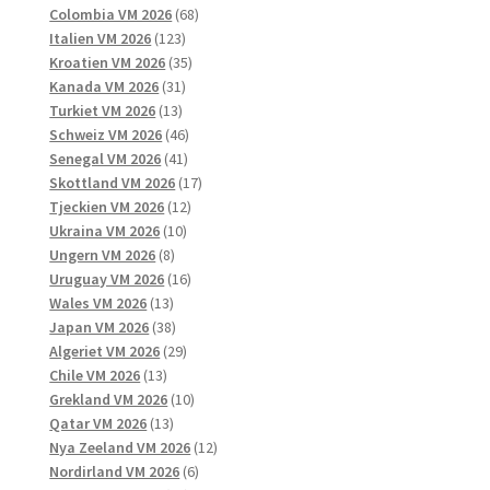
produkter
68
Colombia VM 2026
68
123
produkter
Italien VM 2026
123
produkter
35
Kroatien VM 2026
35
31
produkter
Kanada VM 2026
31
13
produkter
Turkiet VM 2026
13
produkter
46
Schweiz VM 2026
46
41
produkter
Senegal VM 2026
41
produkter
17
Skottland VM 2026
17
12
produkter
Tjeckien VM 2026
12
10
produkter
Ukraina VM 2026
10
8
produkter
Ungern VM 2026
8
produkter
16
Uruguay VM 2026
16
13
produkter
Wales VM 2026
13
produkter
38
Japan VM 2026
38
produkter
29
Algeriet VM 2026
29
13
produkter
Chile VM 2026
13
produkter
10
Grekland VM 2026
10
13
produkter
Qatar VM 2026
13
produkter
12
Nya Zeeland VM 2026
12
6
produkter
Nordirland VM 2026
6