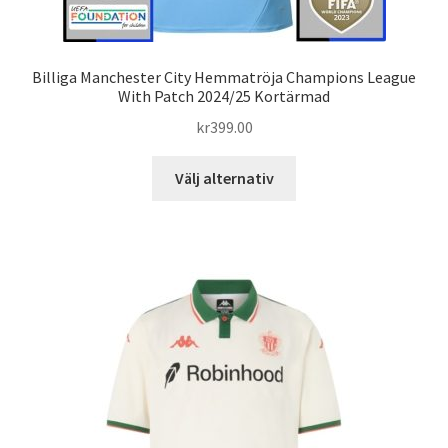
Billiga Manchester City Hemmatröja Champions League
With Patch 2024/25 Kortärmad
kr
399.00
Den
Välj alternativ
här
produkten
har
flera
varianter.
De
olika
alternativen
kan
väljas
på