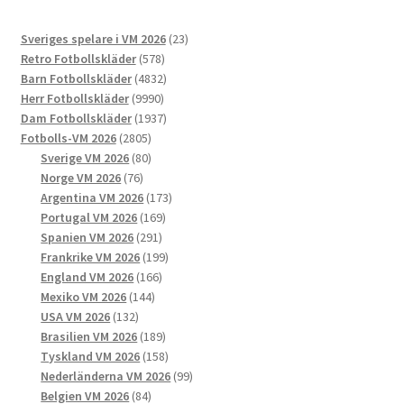
De
23
Sveriges spelare i VM 2026
23
olika
578
produkter
Retro Fotbollskläder
578
alternativen
produkter
4832
Barn Fotbollskläder
4832
kan
9990
produkter
Herr Fotbollskläder
9990
väljas
produkter
1937
Dam Fotbollskläder
1937
på
2805
produkter
Fotbolls-VM 2026
2805
produktsidan
produkter
80
Sverige VM 2026
80
76
produkter
Norge VM 2026
76
produkter
173
Argentina VM 2026
173
169
produkter
Portugal VM 2026
169
291
produkter
Spanien VM 2026
291
produkter
199
Frankrike VM 2026
199
166
produkter
England VM 2026
166
144
produkter
Mexiko VM 2026
144
132
produkter
USA VM 2026
132
produkter
189
Brasilien VM 2026
189
produkter
158
Tyskland VM 2026
158
produkter
99
Nederländerna VM 2026
99
84
produkter
Belgien VM 2026
84