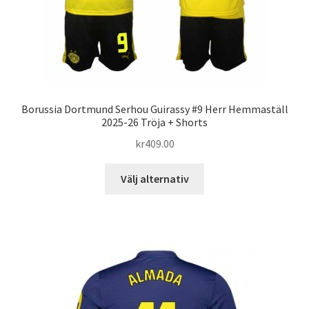
Borussia Dortmund Serhou Guirassy #9 Herr Hemmaställ
2025-26 Tröja + Shorts
kr
409.00
Den
Välj alternativ
här
produkten
har
flera
varianter.
De
olika
alternativen