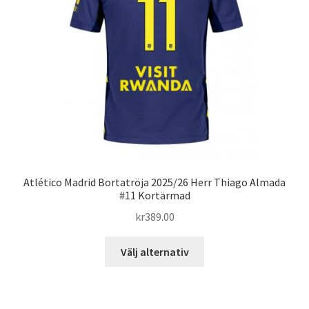
kan
väljas
på
produktsidan
Atlético Madrid Bortatröja 2025/26 Herr Thiago Almada
#11 Kortärmad
kr
389.00
Den
Välj alternativ
här
produkten
har