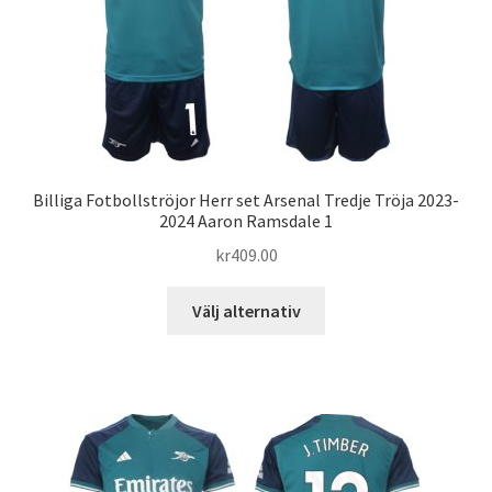
kan
väljas
på
produktsidan
Billiga Fotbollströjor Herr set Arsenal Tredje Tröja 2023-
2024 Aaron Ramsdale 1
kr
409.00
Den
Välj alternativ
här
produkten
har
flera
varianter.
De
olika