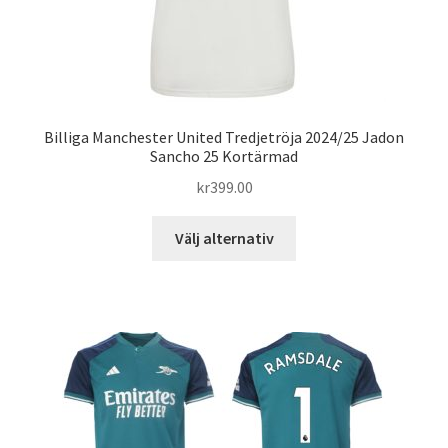
Billiga Manchester United Tredjetröja 2024/25 Jadon
Sancho 25 Kortärmad
kr
399.00
Den
Välj alternativ
här
produkten
har
flera
varianter.
De
olika
alternativen