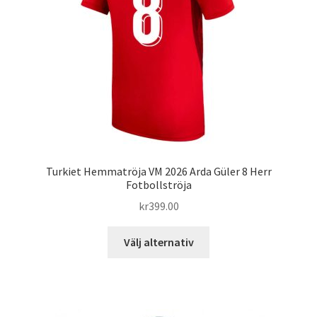
Turkiet Hemmatröja VM 2026 Arda Güler 8 Herr
Fotbollströja
kr
399.00
Den
Välj alternativ
här
produkten
har
flera