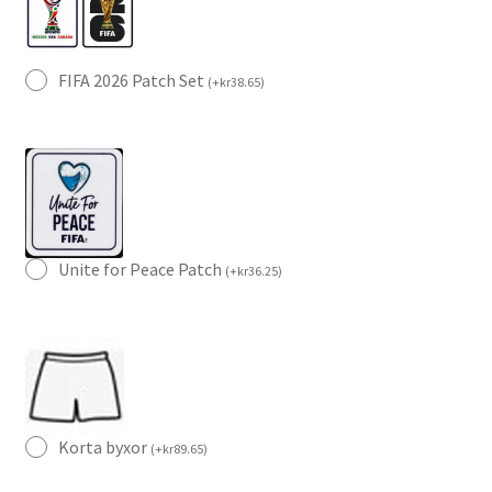
FIFA 2026 Patch Set
(
+
kr
38.65
)
Unite for Peace Patch
(
+
kr
36.25
)
Korta byxor
(
+
kr
89.65
)