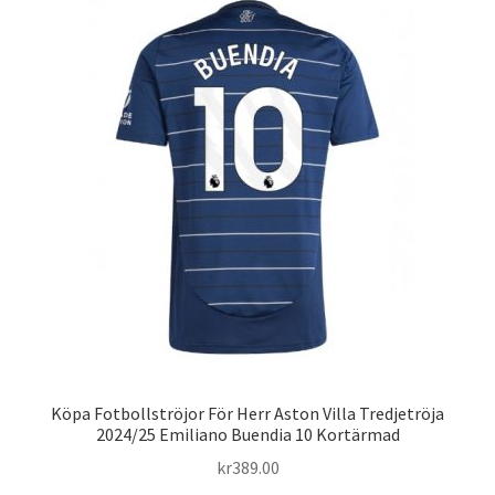
varianter.
De
olika
alternativen
kan
väljas
på
produktsidan
Köpa Fotbollströjor För Herr Aston Villa Tredjetröja
2024/25 Emiliano Buendia 10 Kortärmad
kr
389.00