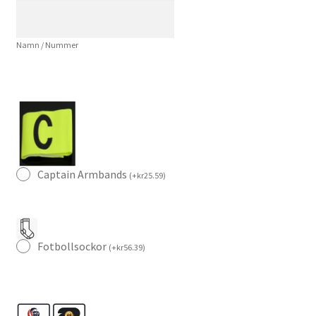
Fotbollströja
mängd
Namn / Nummer
Captain Armbands
(
+
kr
25.59
)
Fotbollsockor
(
+
kr
56.39
)