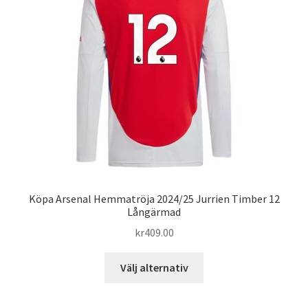
alternativen
kan
väljas
på
produktsidan
Köpa Arsenal Hemmatröja 2024/25 Jurrien Timber 12
Långärmad
kr
409.00
Den
Välj alternativ
här
produkten