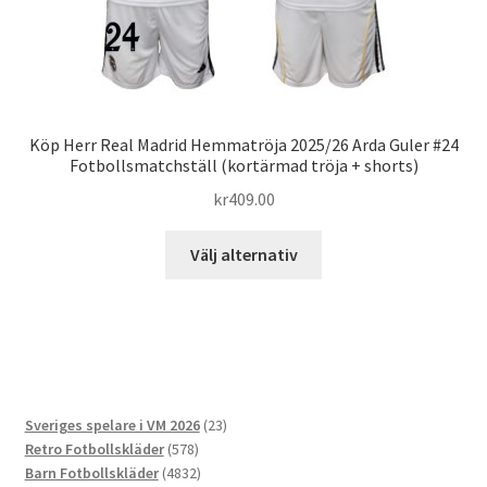
Köp Herr Real Madrid Hemmatröja 2025/26 Arda Guler #24
Fotbollsmatchställ (kortärmad tröja + shorts)
kr
409.00
Den
Välj alternativ
här
produkten
har
flera
varianter.
De
23
Sveriges spelare i VM 2026
23
olika
578
produkter
Retro Fotbollskläder
578
alternativen
produkter
4832
Barn Fotbollskläder
4832