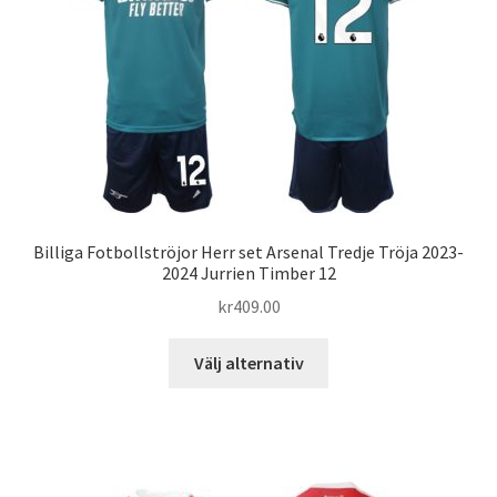
alternativen
kan
väljas
på
produktsidan
Billiga Fotbollströjor Herr set Arsenal Tredje Tröja 2023-
2024 Jurrien Timber 12
kr
409.00
Den
Välj alternativ
här
produkten
har
flera
varianter.