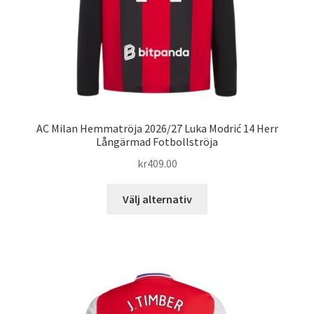
produktsidan
AC Milan Hemmatröja 2026/27 Luka Modrić 14 Herr
Långärmad Fotbollströja
kr
409.00
Den
Välj alternativ
här
produkten
har
flera
varianter.
De
olika