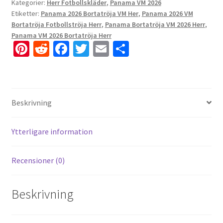
Kategorier:
Herr Fotbollskläder
,
Panama VM 2026
Etiketter:
Panama 2026 Bortatröja VM Her
,
Panama 2026 VM
Bortatröja Fotbollströja Herr
,
Panama Bortatröja VM 2026 Herr
,
Panama VM 2026 Bortatröja Herr
Pi
R
Fa
T
E
D
nt
e
ce
wi
m
el
er
d
b
tt
ai
a
es
di
o
er
l
Beskrivning
t
t
o
k
Ytterligare information
Recensioner (0)
Beskrivning