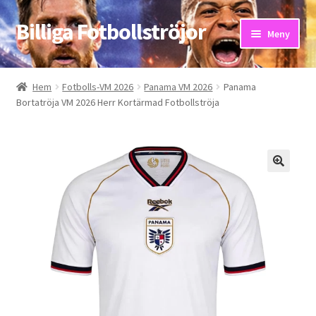
Billiga Fotbollströjor
Hoppa
Hoppa
Meny
till
till
navigering
innehåll
Hem
Hem
Fotbolls-VM 2026
Panama VM 2026
Panama
Bortatröja VM 2026 Herr Kortärmad Fotbollströja
Bloggar
Butik
Kassa
Kontakta oss
Mitt konto
Storleksguiden