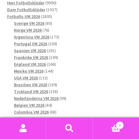
kan
9990
produkter
Herr Fotbollskläder
9990
väljas
produkter
1937
Dam Fotbollskläder
1937
på
2805
produkter
Fotbolls-VM 2026
2805
produktsidan
produkter
80
Sverige VM 2026
80
76
produkter
Norge VM 2026
76
produkter
173
Argentina VM 2026
173
169
produkter
Portugal VM 2026
169
291
produkter
Spanien VM 2026
291
produkter
199
Frankrike VM 2026
199
166
produkter
England VM 2026
166
144
produkter
Mexiko VM 2026
144
132
produkter
USA VM 2026
132
produkter
189
Brasilien VM 2026
189
produkter
158
Tyskland VM 2026
158
produkter
99
Nederländerna VM 2026
99
84
produkter
Belgien VM 2026
84
produkter
68
Colombia VM 2026
68
123
produkter
Italien VM 2026
123
produkter
35
0
Kroatien VM 2026
35
Sök
Sök
31
produkter
Kanada VM 2026
31