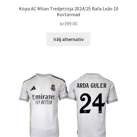
Köpa AC Milan Tredjetröja 2024/25 Rafa Leão 10
Kortärmad
kr
399.00
Den
Välj alternativ
här
produkten
har
flera
varianter.
De
olika
alternativen
kan
väljas
på
produktsidan