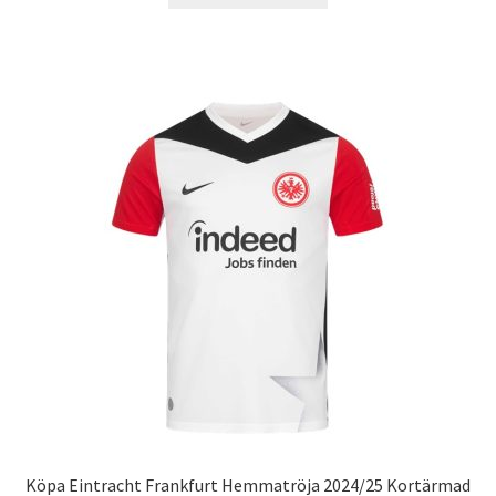
produkten
har
flera
varianter.
De
olika
alternativen
kan
väljas
på
produktsidan
Köpa Eintracht Frankfurt Hemmatröja 2024/25 Kortärmad