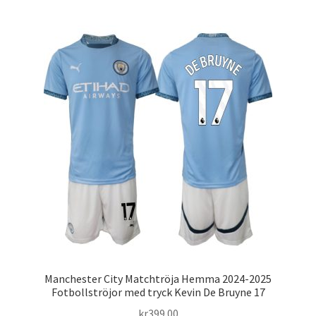
har
flera
varianter.
De
olika
alternativen
kan
väljas
på
produktsidan
Manchester City Matchtröja Hemma 2024-2025
Fotbollströjor med tryck Kevin De Bruyne 17
kr
399.00