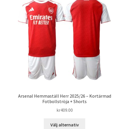
De
olika
alternativen
kan
väljas
på
produktsidan
Arsenal Hemmaställ Herr 2025/26 – Kortärmad
Fotbollströja + Shorts
kr
409.00
Den
Välj alternativ
här