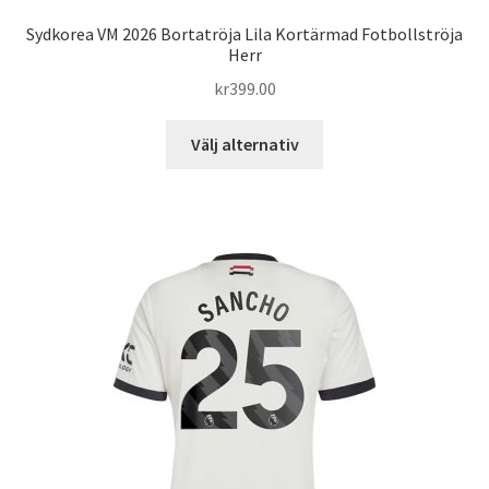
Sydkorea VM 2026 Bortatröja Lila Kortärmad Fotbollströja
Herr
kr
399.00
Den
Välj alternativ
här
produkten
har
flera
varianter.
De
olika
alternativen
kan
väljas
på
produktsidan