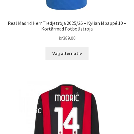
Real Madrid Herr Tredjetröja 2025/26 – Kylian Mbappé 10 –
Kortärmad Fotbollströja
kr
389.00
Den
Välj alternativ
här
produkten
har
flera
varianter.
De
olika
alternativen
kan
väljas
på