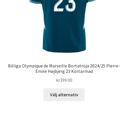
väljas
på
produktsidan
Billiga Olympique de Marseille Bortatröja 2024/25 Pierre-
Emile Højbjerg 23 Kortärmad
kr
399.00
Den
Välj alternativ
här
produkten
har
flera
varianter.