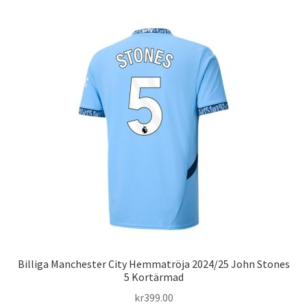
flera
varianter.
De
olika
alternativen
kan
väljas
på
produktsidan
Billiga Manchester City Hemmatröja 2024/25 John Stones
5 Kortärmad
kr
399.00