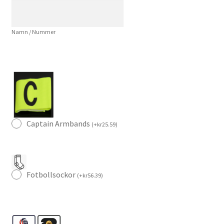
Fotbollströja
mängd
Namn / Nummer
Captain Armbands
(
+
kr
25.59
)
Fotbollsockor
(
+
kr
56.39
)