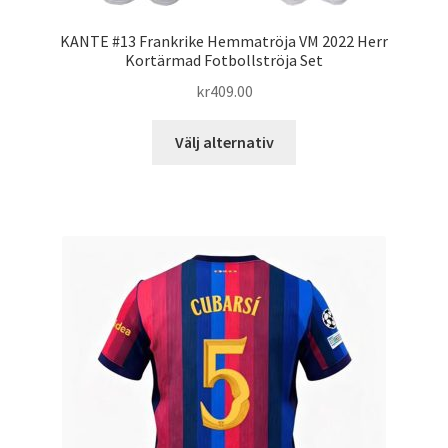
KANTE #13 Frankrike Hemmatröja VM 2022 Herr
Kortärmad Fotbollströja Set
kr
409.00
Den
Välj alternativ
här
produkten
har
flera
varianter.
De
olika
alternativen
kan
väljas
på
produktsidan