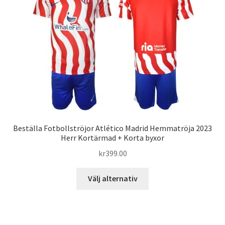
De
olika
alternativen
kan
väljas
på
produktsidan
Beställa Fotbollströjor Atlético Madrid Hemmatröja 2023
Herr Kortärmad + Korta byxor
kr
399.00
Den
Välj alternativ
här
produkten
har
flera