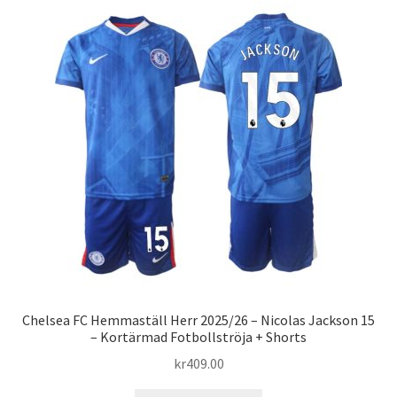
varianter.
De
olika
alternativen
kan
väljas
på
produktsidan
Chelsea FC Hemmaställ Herr 2025/26 – Nicolas Jackson 15
– Kortärmad Fotbollströja + Shorts
kr
409.00