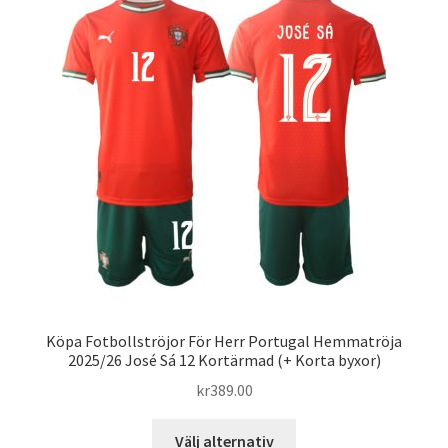
varianter.
De
olika
alternativen
kan
väljas
på
produktsidan
Köpa Fotbollströjor För Herr Portugal Hemmatröja
2025/26 José Sá 12 Kortärmad (+ Korta byxor)
kr
389.00
Den
Välj alternativ