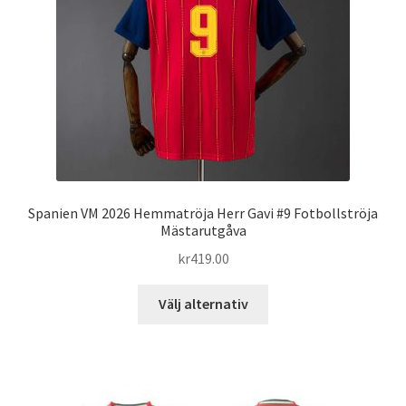
väljas
på
produktsidan
Spanien VM 2026 Hemmatröja Herr Gavi #9 Fotbollströja
Mästarutgåva
kr
419.00
Den
Välj alternativ
här
produkten
har
flera