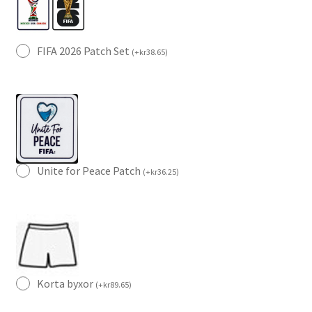
FIFA 2026 Patch Set
(
+
kr
38.65
)
Unite for Peace Patch
(
+
kr
36.25
)
Korta byxor
(
+
kr
89.65
)