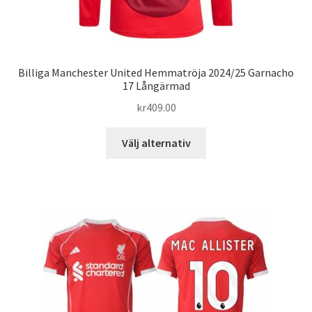
Billiga Manchester United Hemmatröja 2024/25 Garnacho
17 Långärmad
kr
409.00
Den
Välj alternativ
här
produkten
har
flera
varianter.
De
olika
alternativen
kan
väljas