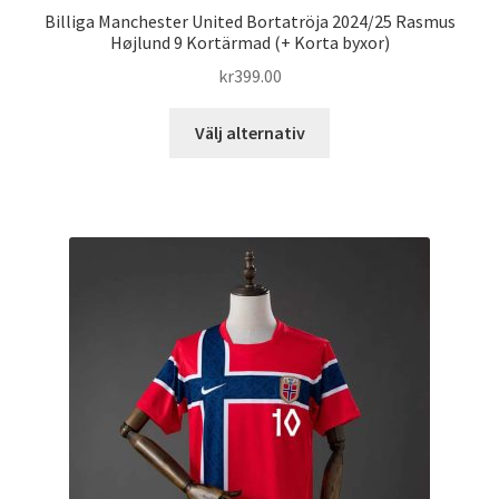
Billiga Manchester United Bortatröja 2024/25 Rasmus
Højlund 9 Kortärmad (+ Korta byxor)
kr
399.00
Den
Välj alternativ
här
produkten
har
flera
varianter.
De
olika
alternativen
kan
väljas
på
produktsidan