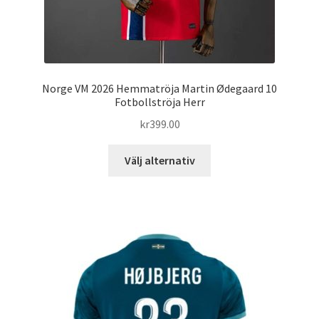
Norge VM 2026 Hemmatröja Martin Ødegaard 10
Fotbollströja Herr
kr
399.00
Den
Välj alternativ
här
produkten
har
flera
varianter.
De
olika
alternativen
kan