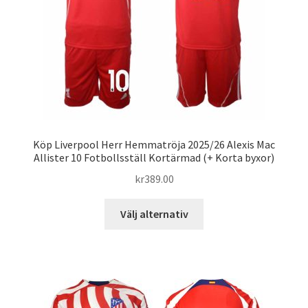
på
produktsidan
Köp Liverpool Herr Hemmatröja 2025/26 Alexis Mac
Allister 10 Fotbollsställ Kortärmad (+ Korta byxor)
kr
389.00
Den
Välj alternativ
här
produkten
har
flera
varianter.