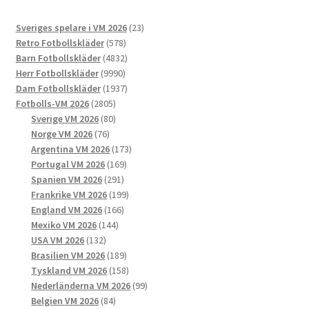
De
23
Sveriges spelare i VM 2026
23
olika
578
produkter
Retro Fotbollskläder
578
alternativen
produkter
4832
Barn Fotbollskläder
4832
kan
9990
produkter
Herr Fotbollskläder
9990
väljas
produkter
1937
Dam Fotbollskläder
1937
på
2805
produkter
Fotbolls-VM 2026
2805
produktsidan
produkter
80
Sverige VM 2026
80
76
produkter
Norge VM 2026
76
produkter
173
Argentina VM 2026
173
169
produkter
Portugal VM 2026
169
291
produkter
Spanien VM 2026
291
produkter
199
Frankrike VM 2026
199
166
produkter
England VM 2026
166
144
produkter
Mexiko VM 2026
144
132
produkter
USA VM 2026
132
produkter
189
Brasilien VM 2026
189
produkter
158
Tyskland VM 2026
158
produkter
99
Nederländerna VM 2026
99
84
produkter
Belgien VM 2026
84