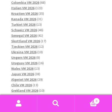
produkter
68
Colombia VM 2026
68
123
produkter
Italien VM 2026
123
produkter
35
Kroatien VM 2026
35
31
produkter
Kanada VM 2026
31
13
produkter
Turkiet VM 2026
13
produkter
46
Schweiz VM 2026
46
41
produkter
Senegal VM 2026
41
produkter
17
Skottland VM 2026
17
12
produkter
Tjeckien VM 2026
12
10
produkter
Ukraina VM 2026
10
8
produkter
Ungern VM 2026
8
produkter
16
Uruguay VM 2026
16
13
produkter
Wales VM 2026
13
produkter
38
Japan VM 2026
38
produkter
29
Algeriet VM 2026
29
13
produkter
Chile VM 2026
13
produkter
10
Grekland VM 2026
10
13
produkter
Qatar VM 2026
13
0
produkter
12
Nya Zeeland VM 2026
12
Sök
Sök
6
produkter
Nordirland VM 2026
6