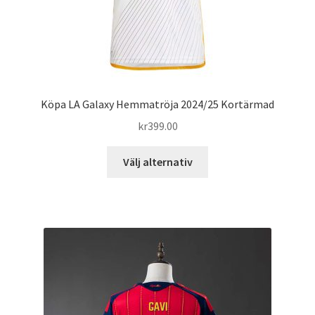
Köpa LA Galaxy Hemmatröja 2024/25 Kortärmad
kr
399.00
Den
Välj alternativ
här
produkten
har
flera
varianter.
De
olika
alternativen
kan