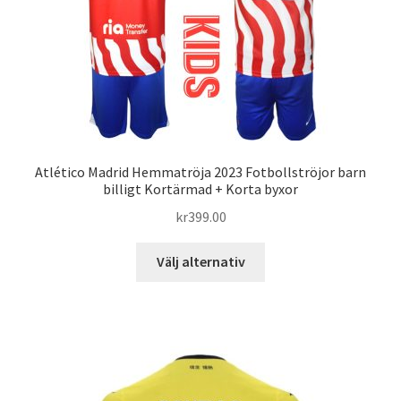
kan
väljas
på
produktsidan
Atlético Madrid Hemmatröja 2023 Fotbollströjor barn
billigt Kortärmad + Korta byxor
kr
399.00
Den
Välj alternativ
här
produkten
har
flera
varianter.
De