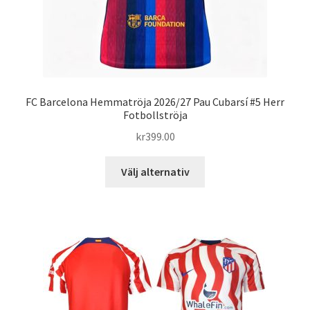
FC Barcelona Hemmatröja 2026/27 Pau Cubarsí #5 Herr
Fotbollströja
kr
399.00
Den
Välj alternativ
här
produkten
har
flera
varianter.
De
olika
alternativen