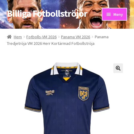
Billiga Fotbollströjor
Hoppa
Hoppa
Meny
till
till
navigering
innehåll
Hem
Hem
Fotbolls-VM 2026
Panama VM 2026
Panama
Tredjetröja VM 2026 Herr Kortärmad Fotbollströja
Bloggar
Butik
Kassa
Kontakta oss
Mitt konto
Storleksguiden