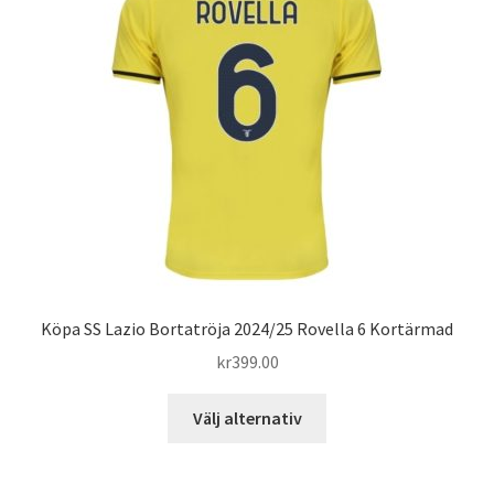
olika
alternativen
kan
väljas
på
produktsidan
Köpa SS Lazio Bortatröja 2024/25 Rovella 6 Kortärmad
kr
399.00
Den
Välj alternativ
här
produkten
har