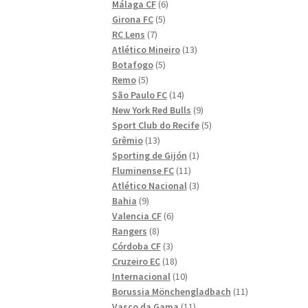
6
produkter
Málaga CF
6
5
produkter
Girona FC
5
7
produkter
RC Lens
7
produkter
13
Atlético Mineiro
13
5
produkter
Botafogo
5
5
produkter
Remo
5
produkter
14
São Paulo FC
14
produkter
9
New York Red Bulls
9
produkter
5
Sport Club do Recife
5
13
produkter
Grêmio
13
produkter
1
Sporting de Gijón
1
11
produkt
Fluminense FC
11
produkter
3
Atlético Nacional
3
9
produkter
Bahia
9
produkter
6
Valencia CF
6
8
produkter
Rangers
8
produkter
3
Córdoba CF
3
produkter
18
Cruzeiro EC
18
produkter
10
Internacional
10
produkter
11
Borussia Mönchengladbach
11
11
produkter
Vasco da Gama
11