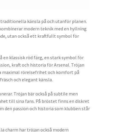
 traditionella känsla på och utanför planen.
kombinerar modern teknik med en hyllning
nde, utan också ett kraftfullt symbol för
 en klassisk röd färg, en stark symbol för
ion, kraft och historia för Arsenal. Tröjan
a maximal rörelsefrihet och komfort på
 fräsch och elegant känsla.
erar. Tröjan bär också på subtile men
et till sina fans. På bröstet finns en diskret
m den passion och historia som klubben står
ella charm har tröjan också modern