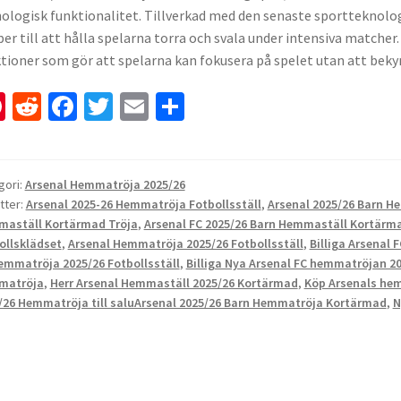
ologisk funktionalitet. Tillverkad med den senaste sportteknolo
per till att hålla spelarna torra och svala under intensiva matche
tioner som gör att spelarna kan fokusera på spelet utan att beky
Pi
R
Fa
T
E
D
nt
e
ce
wi
m
el
er
d
b
tt
ai
a
es
di
o
er
l
gori:
Arsenal Hemmatröja 2025/26
tter:
Arsenal 2025-26 Hemmatröja Fotbollsställ
,
Arsenal 2025/26 Barn 
t
t
o
aställ Kortärmad Tröja
,
Arsenal FC 2025/26 Barn Hemmaställ Kortärma
k
ollsklädset
,
Arsenal Hemmatröja 2025/26 Fotbollsställ
,
Billiga Arsenal 
emmatröja 2025/26 Fotbollsställ
,
Billiga Nya Arsenal FC hemmatröjan 2
matröja
,
Herr Arsenal Hemmaställ 2025/26 Kortärmad
,
Köp Arsenals hem
/26 Hemmatröja till saluArsenal 2025/26 Barn Hemmatröja Kortärmad
,
N