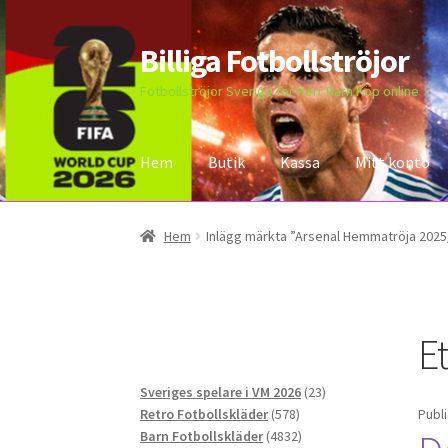
Billiga Fotbollströjor
Hoppa
Hoppa
till
till
Fotbollströjor Sverige för Herr Barn Köp online
navigering
innehåll
Hem
Butik
Kassa
Mitt konto
Hem
Bloggar
Butik
Kassa
Kontakta oss
Mitt 
Hem
Inlägg märkta ”Arsenal Hemmatröja 2025/
Et
23
Sveriges spelare i VM 2026
23
578
produkter
Retro Fotbollskläder
578
Publ
produkter
4832
Barn Fotbollskläder
4832