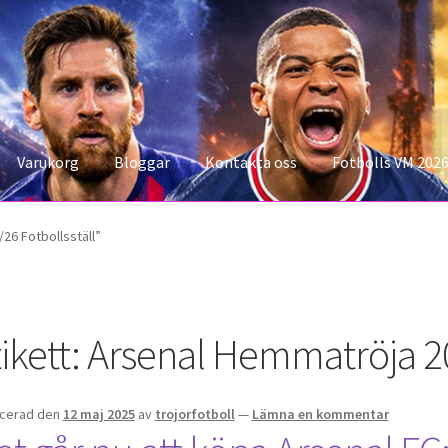
Varukorg
Bloggar
Kontakta oss
Fotbolls VM 202
konto
Storleksguiden
Varukorg
26 Fotbollsställ”
ikett:
Arsenal Hemmatröja 20
icerad den
12 maj 2025
av
trojorfotboll
—
Lämna en kommentar