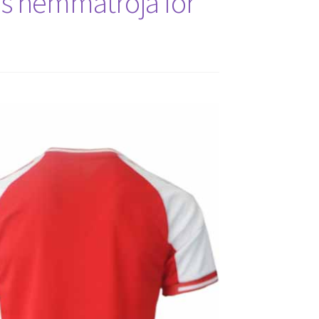
C:s hemmatröja för