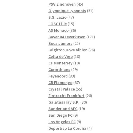
produkter
45
PSV Eindhoven
45
produkter
31
Olympique Lyonnais
31
47
produkter
S.S. Lazio
47
produkter
15
LOSC Lille
15
produkter
36
AS Monaco
36
produkter
171
Bayer 04 Leverkusen
171
25
produkter
Boca Juniors
25
produkter
76
Brighton Hove Albion
76
10
produkter
Celta de Vigo
10
10
produkter
CF Monterrey
10
29
produkter
Corinthians
29
83
produkter
Feyenoord
83
produkter
67
CR Flamengo
67
produkter
55
Crystal Palace
55
produkter
26
Eintracht Frankfurt
26
30
produkter
Galatasaray S.K.
30
19
produkter
Sunderland AFC
19
9
produkter
San Diego FC
9
produkter
9
Los Angeles FC
9
produkter
4
Deportivo La Coruña
4