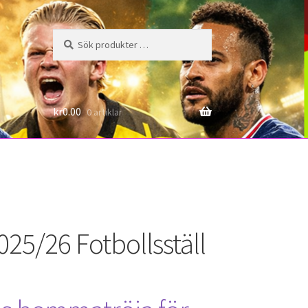
Sök
Sök
efter:
6
kr
0.00
0 artiklar
25/26 Fotbollsställ