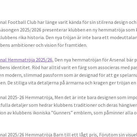
nal Football Club har länge varit kända för sin stilrena design och
säsongen 2025/2026 presenterar klubben en ny hemmatröja som 
 klubbens rika historia. Den nya tröjan är inte bara ett modeuttala
bens ambitioner och vision för framtiden.
enal Hemmatröja 2025/26
, Den nya hemmatröjan för Arsenal bär på
bens identitet. Röd har alltid varit en färg som associeras med pass
en modern, slimmad passform som är designad för att ge spelarn
en. De stiliga vita detaljerna på ärmarna och kragen ger tröjan en
nal 2025-26 Hemmatröja, Men det är inte bara designen som impon
tfulla detaljer som hedrar klubbens traditioner och deras hängivenh
ion av klubbens ikoniska ”Gunners” emblem, som påminner alla o
nal 2025/26 Hemmatröja Barn till ett lågt pris, Förutom sin visu