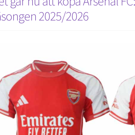
et går nu att köpa Arsenal F
äsongen 2025/2026