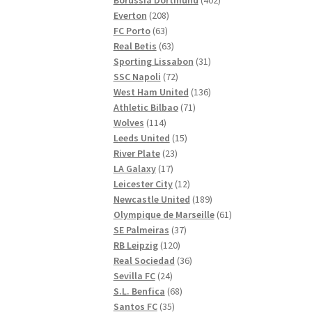
208
produkter
Everton
208
63
produkter
FC Porto
63
produkter
63
Real Betis
63
produkter
31
Sporting Lissabon
31
72
produkter
SSC Napoli
72
produkter
136
West Ham United
136
71
produkter
Athletic Bilbao
71
114
produkter
Wolves
114
produkter
15
Leeds United
15
23
produkter
River Plate
23
17
produkter
LA Galaxy
17
produkter
12
Leicester City
12
produkter
189
Newcastle United
189
produkter
61
Olympique de Marseille
61
37
produkter
SE Palmeiras
37
120
produkter
RB Leipzig
120
produkter
36
Real Sociedad
36
24
produkter
Sevilla FC
24
produkter
68
S.L. Benfica
68
35
produkter
Santos FC
35