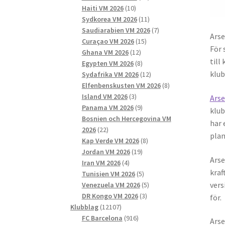
10
produkter
Haiti VM 2026
10
produkter
11
Sydkorea VM 2026
11
produkter
7
Saudiarabien VM 2026
7
Arse
15
produkter
Curaçao VM 2026
15
För 
12
produkter
Ghana VM 2026
12
till
produkter
8
Egypten VM 2026
8
klub
produkter
12
Sydafrika VM 2026
12
produkter
8
Elfenbenskusten VM 2026
8
3
produkter
Island VM 2026
3
Ars
produkter
9
Panama VM 2026
9
klub
produkter
Bosnien och Hercegovina VM
har 
22
2026
22
plan
produkter
8
Kap Verde VM 2026
8
19
produkter
Jordan VM 2026
19
Arse
4
produkter
Iran VM 2026
4
kraf
produkter
5
Tunisien VM 2026
5
vers
produkter
5
Venezuela VM 2026
5
3
produkter
DR Kongo VM 2026
3
för.
12107
produkter
Klubblag
12107
produkter
916
FC Barcelona
916
Arse