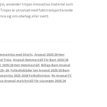
gin, använder tröjan innovativa material som
r. Tröjan är utrustad med fukttransporterande
mra sig om obehag eller svett.
Hemmatröja med Shorts
,
Arsenal 2025/26 Herr
d Tröja
,
Arsenal Hemmaställ För Barn 2025/26
FC 2025/26 Herr Hemmaställ
,
Billiga Barn Arsenal
025–26
,
Fotbollskläder Set Arsenal 2025/26 Barn
matröja 2025-2026 Fotbollströjor
,
Ny Arsenal FC
ya Arsenal-matchställ för säsongen 2025/26