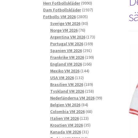
D
9990
produkter
Herr Fotbollskläder
9990
produkter
1937
Dam Fotbollskläder
1937
s
2805
produkter
Fotbolls-VM 2026
2805
produkter
80
Sverige VM 2026
80
76
produkter
Norge VM 2026
76
produkter
173
Argentina VM 2026
173
169
produkter
Portugal VM 2026
169
291
produkter
Spanien VM 2026
291
produkter
199
Frankrike VM 2026
199
166
produkter
England VM 2026
166
144
produkter
Mexiko VM 2026
144
132
produkter
USA VM 2026
132
produkter
189
Brasilien VM 2026
189
produkter
158
Tyskland VM 2026
158
produkter
99
Nederländerna VM 2026
99
84
produkter
Belgien VM 2026
84
produkter
68
Colombia VM 2026
68
123
produkter
Italien VM 2026
123
produkter
35
Kroatien VM 2026
35
31
produkter
Kanada VM 2026
31