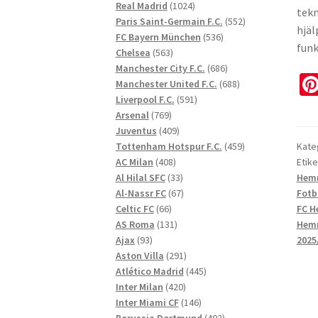
1024
produkter
Real Madrid
1024
tekn
produkter
552
Paris Saint-Germain F.C.
552
hjäl
536
produkter
FC Bayern München
536
funk
563
produkter
Chelsea
563
produkter
686
Manchester City F.C.
686
produkter
688
Manchester United F.C.
688
591
produkter
Liverpool F.C.
591
769
produkter
Arsenal
769
produkter
409
Juventus
409
produkter
459
Tottenham Hotspur F.C.
459
Kate
408
produkter
AC Milan
408
Etike
produkter
33
Al Hilal SFC
33
Hemm
produkter
67
Al-Nassr FC
67
Fotb
66
produkter
Celtic FC
66
FC H
produkter
131
AS Roma
131
Hem
93
produkter
Ajax
93
2025
produkter
291
Aston Villa
291
produkter
445
Atlético Madrid
445
420
produkter
Inter Milan
420
produkter
146
Inter Miami CF
146
produkter
402
Borussia Dortmund
402