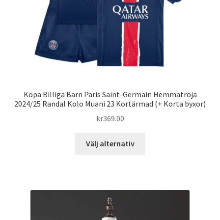
produktsidan
Köpa Billiga Barn Paris Saint-Germain Hemmatröja
2024/25 Randal Kolo Muani 23 Kortärmad (+ Korta byxor)
kr
369.00
Den
Välj alternativ
här
produkten
har
flera
varianter.
De