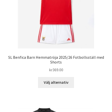
väljas
på
produktsidan
SL Benfica Barn Hemmatröja 2025/26 Fotbollsställ med
Shorts
kr
369.00
Den
Välj alternativ
här
produkten
har
flera
varianter.