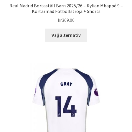
Real Madrid Bortaställ Barn 2025/26 – Kylian Mbappé 9 –
Kortärmad Fotbollströja + Shorts
kr
369.00
Den
Välj alternativ
här
produkten
har
flera
varianter.
De
olika
alternativen
kan
väljas
på
produktsidan