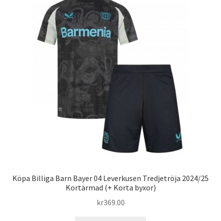
De
olika
alternativen
kan
väljas
på
produktsidan
Köpa Billiga Barn Bayer 04 Leverkusen Tredjetröja 2024/25
Kortärmad (+ Korta byxor)
kr
369.00