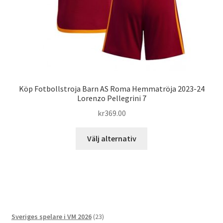
produktsidan
Köp Fotbollstroja Barn AS Roma Hemmatröja 2023-24
Lorenzo Pellegrini 7
kr
369.00
Den
Välj alternativ
här
produkten
har
flera
varianter.
De
23
Sveriges spelare i VM 2026
23
olika