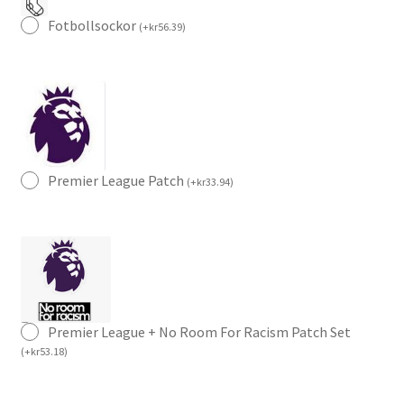
Fotbollsockor
(
+
kr
56.39
)
Premier League Patch
(
+
kr
33.94
)
Premier League + No Room For Racism Patch Set
(
+
kr
53.18
)