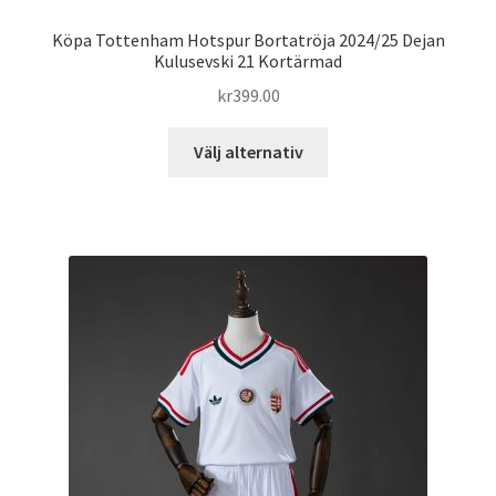
Köpa Tottenham Hotspur Bortatröja 2024/25 Dejan
Kulusevski 21 Kortärmad
kr
399.00
Den
Välj alternativ
här
produkten
har
flera
varianter.
De
olika
alternativen
kan
väljas
på
produktsidan