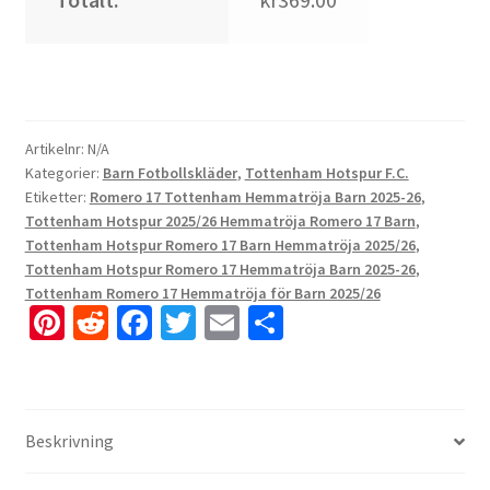
Artikelnr:
N/A
Kategorier:
Barn Fotbollskläder
,
Tottenham Hotspur F.C.
Etiketter:
Romero 17 Tottenham Hemmatröja Barn 2025-26
,
Tottenham Hotspur 2025/26 Hemmatröja Romero 17 Barn
,
Tottenham Hotspur Romero 17 Barn Hemmatröja 2025/26
,
Tottenham Hotspur Romero 17 Hemmatröja Barn 2025-26
,
Tottenham Romero 17 Hemmatröja för Barn 2025/26
Pi
R
Fa
T
E
D
nt
e
ce
wi
m
el
er
d
b
tt
ai
a
es
di
o
er
l
Beskrivning
t
t
o