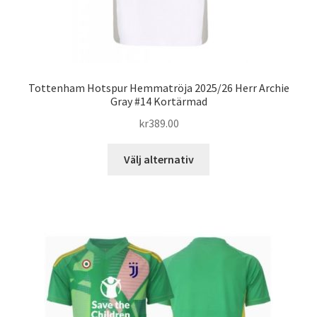
Tottenham Hotspur Hemmatröja 2025/26 Herr Archie
Gray #14 Kortärmad
kr
389.00
Den
Välj alternativ
här
produkten
har
flera
varianter.
De
olika
alternativen
kan