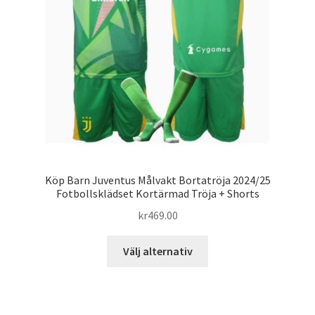
väljas
på
produktsidan
Köp Barn Juventus Målvakt Bortatröja 2024/25
Fotbollsklädset Kortärmad Tröja + Shorts
kr
469.00
Den
Välj alternativ
här
produkten
har
flera