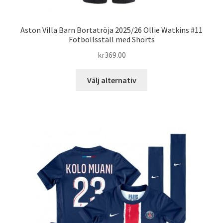
Aston Villa Barn Bortatröja 2025/26 Ollie Watkins #11
Fotbollsställ med Shorts
kr
369.00
Den
Välj alternativ
här
produkten
har
flera
varianter.
De
olika
alternativen
kan
väljas
på