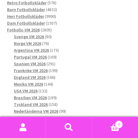
578
produkter
Retro Fotbollskläder
578
alternativen
produkter
4832
Barn Fotbollskläder
4832
kan
9990
produkter
Herr Fotbollskläder
9990
väljas
produkter
1937
Dam Fotbollskläder
1937
på
2805
produkter
Fotbolls-VM 2026
2805
produktsidan
produkter
80
Sverige VM 2026
80
76
produkter
Norge VM 2026
76
produkter
173
Argentina VM 2026
173
169
produkter
Portugal VM 2026
169
291
produkter
Spanien VM 2026
291
produkter
199
Frankrike VM 2026
199
166
produkter
England VM 2026
166
144
produkter
Mexiko VM 2026
144
132
produkter
USA VM 2026
132
produkter
189
Brasilien VM 2026
189
produkter
158
Tyskland VM 2026
158
produkter
99
Nederländerna VM 2026
99
84
produkter
Belgien VM 2026
84
produkter
68
0
Colombia VM 2026
68
Sök
Sök
123
produkter
Italien VM 2026
123