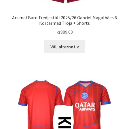
Arsenal Barn Tredjeställ 2025/26 Gabriel Magalhães 6
Kortärmad Tröja + Shorts
kr
389.00
Den
Välj alternativ
här
produkten
har
flera
varianter.
De
olika
alternativen
kan
väljas
på