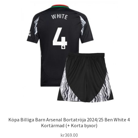
varianter.
De
olika
alternativen
kan
väljas
på
produktsidan
Köpa Billiga Barn Arsenal Bortatröja 2024/25 Ben White 4
Kortärmad (+ Korta byxor)
kr
369.00