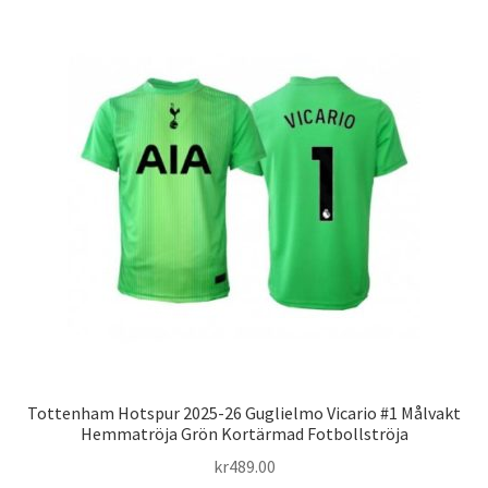
flera
varianter.
De
olika
alternativen
kan
väljas
på
produktsidan
Tottenham Hotspur 2025-26 Guglielmo Vicario #1 Målvakt
Hemmatröja Grön Kortärmad Fotbollströja
kr
489.00