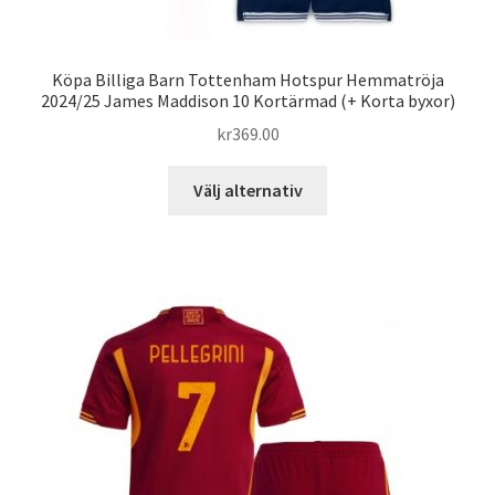
Köpa Billiga Barn Tottenham Hotspur Hemmatröja
2024/25 James Maddison 10 Kortärmad (+ Korta byxor)
kr
369.00
Den
Välj alternativ
här
produkten
har
flera
varianter.
De
olika
alternativen
kan
väljas
på