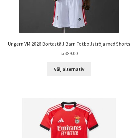
Ungern VM 2026 Bortaställ Barn Fotbollströja med Shorts
kr
389.00
Den
Välj alternativ
här
produkten
har
flera
varianter.
De
olika
alternativen
kan