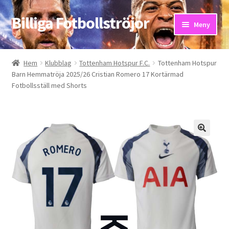
Billiga Fotbollströjor
Hoppa
Hoppa
Meny
till
till
navigering
innehåll
Hem
Hem
Klubblag
Tottenham Hotspur F.C.
Tottenham Hotspur
Barn Hemmatröja 2025/26 Cristian Romero 17 Kortärmad
Bloggar
Fotbollsställ med Shorts
Butik
Kassa
Kontakta oss
Mitt konto
Storleksguiden