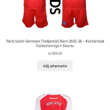
produktsidan
Paris Saint-Germain Tredjeställ Barn 2025-26 – Kortärmad
Fotbollströja + Shorts
kr
389.00
Den
Välj alternativ
här
produkten
har
flera
varianter.
De
olika