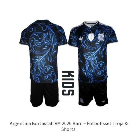
har
flera
varianter.
De
olika
alternativen
kan
väljas
på
produktsidan
Argentina Bortaställ VM 2026 Barn – Fotbollsset Tröja &
Shorts