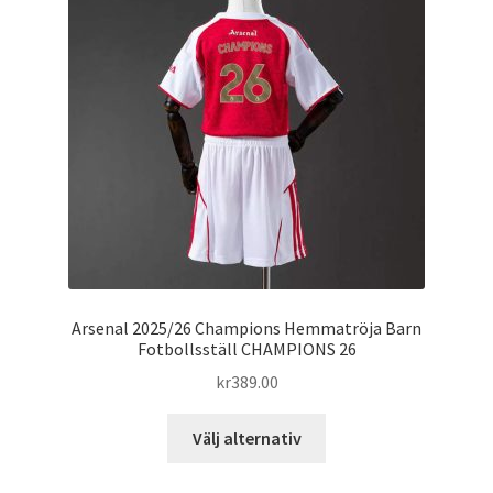
olika
alternativen
kan
väljas
på
produktsidan
Arsenal 2025/26 Champions Hemmatröja Barn
Fotbollsställ CHAMPIONS 26
kr
389.00
Den
Välj alternativ
här
produkten