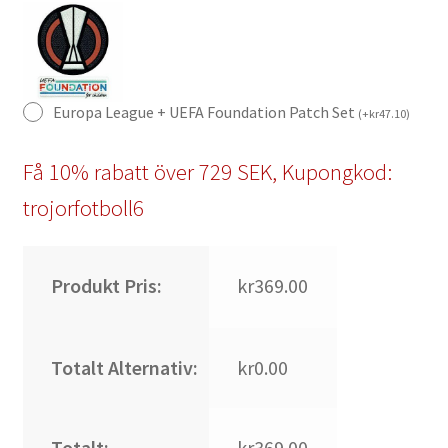
Europa League + UEFA Foundation Patch Set
(
+
kr
47.10
)
Få 10% rabatt över 729 SEK, Kupongkod:
trojorfotboll6
Produkt Pris:
kr369.00
Totalt Alternativ:
kr0.00
Totalt:
kr369.00