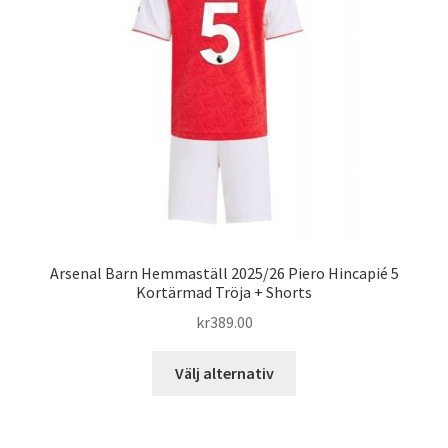
alternativen
kan
väljas
på
produktsidan
Arsenal Barn Hemmaställ 2025/26 Piero Hincapié 5
Kortärmad Tröja + Shorts
kr
389.00
Den
Välj alternativ
här
produkten
har