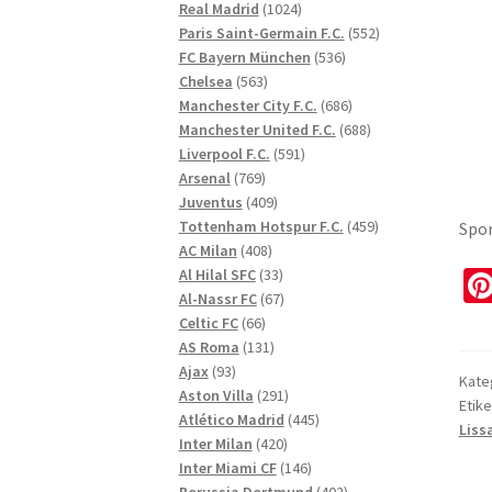
1024
produkter
Real Madrid
1024
produkter
552
Paris Saint-Germain F.C.
552
536
produkter
FC Bayern München
536
563
produkter
Chelsea
563
produkter
686
Manchester City F.C.
686
produkter
688
Manchester United F.C.
688
591
produkter
Liverpool F.C.
591
769
produkter
Arsenal
769
produkter
409
Juventus
409
produkter
459
Tottenham Hotspur F.C.
459
Spor
408
produkter
AC Milan
408
produkter
33
Al Hilal SFC
33
produkter
67
Al-Nassr FC
67
66
produkter
Celtic FC
66
produkter
131
AS Roma
131
93
produkter
Ajax
93
Kate
produkter
291
Aston Villa
291
Etike
produkter
445
Atlético Madrid
445
Liss
420
produkter
Inter Milan
420
produkter
146
Inter Miami CF
146
produkter
402
Borussia Dortmund
402