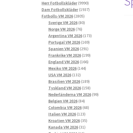
S
9990
produkter
Herr Fotbollskläder
9990
produkter
1937
Dam Fotbollskläder
1937
2805
produkter
Fotbolls-VM 2026
2805
produkter
80
Sverige VM 2026
80
76
produkter
Norge VM 2026
76
produkter
173
Argentina VM 2026
173
169
produkter
Portugal VM 2026
169
291
produkter
Spanien VM 2026
291
produkter
199
Frankrike VM 2026
199
166
produkter
England VM 2026
166
144
produkter
Mexiko VM 2026
144
132
produkter
USA VM 2026
132
produkter
189
Brasilien VM 2026
189
produkter
158
Tyskland VM 2026
158
produkter
99
Nederländerna VM 2026
99
84
produkter
Belgien VM 2026
84
produkter
68
Colombia VM 2026
68
123
produkter
Italien VM 2026
123
produkter
35
Kroatien VM 2026
35
31
produkter
Kanada VM 2026
31