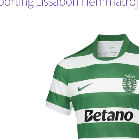
porting Lissabon Hemmatröj