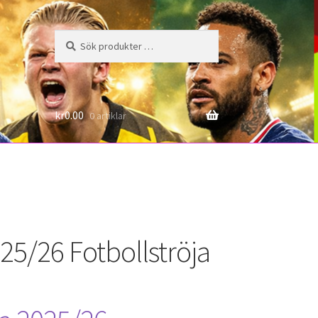
Sök
Sök
efter:
6
kr
0.00
0 artiklar
25/26 Fotbollströja