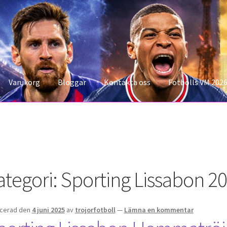
Varukorg
Bloggar
Kontakta oss
Fotbolls VM 202
konto
Storleksguiden
Varukorg
ategori:
Sporting Lissabon 20
icerad den
4 juni 2025
av
trojorfotboll
—
Lämna en kommentar