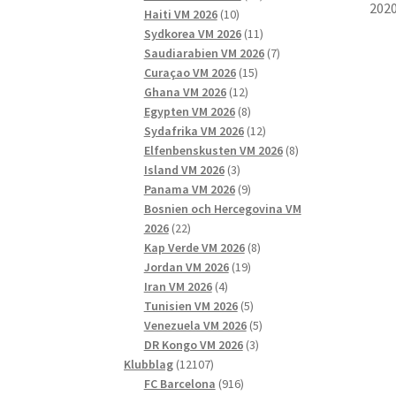
2020
10
produkter
Haiti VM 2026
10
produkter
11
Sydkorea VM 2026
11
produkter
7
Saudiarabien VM 2026
7
15
produkter
Curaçao VM 2026
15
12
produkter
Ghana VM 2026
12
produkter
8
Egypten VM 2026
8
produkter
12
Sydafrika VM 2026
12
produkter
8
Elfenbenskusten VM 2026
8
3
produkter
Island VM 2026
3
produkter
9
Panama VM 2026
9
produkter
Bosnien och Hercegovina VM
22
2026
22
produkter
8
Kap Verde VM 2026
8
19
produkter
Jordan VM 2026
19
4
produkter
Iran VM 2026
4
produkter
5
Tunisien VM 2026
5
produkter
5
Venezuela VM 2026
5
3
produkter
DR Kongo VM 2026
3
12107
produkter
Klubblag
12107
produkter
916
FC Barcelona
916