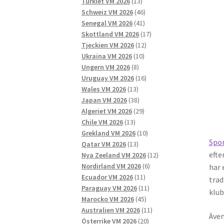
13
produkter
Turkiet VM 2026
13
produkter
46
Schweiz VM 2026
46
41
produkter
Senegal VM 2026
41
produkter
17
Skottland VM 2026
17
12
produkter
Tjeckien VM 2026
12
10
produkter
Ukraina VM 2026
10
8
produkter
Ungern VM 2026
8
produkter
16
Uruguay VM 2026
16
13
produkter
Wales VM 2026
13
produkter
38
Japan VM 2026
38
produkter
29
Algeriet VM 2026
29
13
produkter
Chile VM 2026
13
produkter
10
Grekland VM 2026
10
Spo
13
produkter
Qatar VM 2026
13
efte
produkter
12
Nya Zeeland VM 2026
12
6
produkter
Nordirland VM 2026
6
har 
11
produkter
Ecuador VM 2026
11
trad
produkter
11
Paraguay VM 2026
11
klub
45
produkter
Marocko VM 2026
45
produkter
11
Australien VM 2026
11
Även
20
produkter
Österrike VM 2026
20