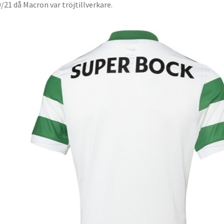
/21 då Macron var tröjtillverkare.