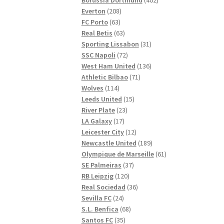
208
produkter
Everton
208
63
produkter
FC Porto
63
produkter
63
Real Betis
63
produkter
31
Sporting Lissabon
31
72
produkter
SSC Napoli
72
produkter
136
West Ham United
136
71
produkter
Athletic Bilbao
71
114
produkter
Wolves
114
produkter
15
Leeds United
15
23
produkter
River Plate
23
17
produkter
LA Galaxy
17
produkter
12
Leicester City
12
produkter
189
Newcastle United
189
produkter
61
Olympique de Marseille
61
37
produkter
SE Palmeiras
37
120
produkter
RB Leipzig
120
produkter
36
Real Sociedad
36
24
produkter
Sevilla FC
24
produkter
68
S.L. Benfica
68
35
produkter
Santos FC
35