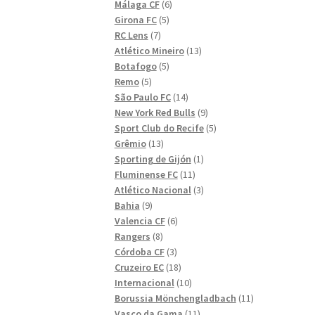
6
produkter
Málaga CF
6
5
produkter
Girona FC
5
7
produkter
RC Lens
7
produkter
13
Atlético Mineiro
13
5
produkter
Botafogo
5
5
produkter
Remo
5
produkter
14
São Paulo FC
14
produkter
9
New York Red Bulls
9
produkter
5
Sport Club do Recife
5
13
produkter
Grêmio
13
produkter
1
Sporting de Gijón
1
11
produkt
Fluminense FC
11
produkter
3
Atlético Nacional
3
9
produkter
Bahia
9
produkter
6
Valencia CF
6
8
produkter
Rangers
8
produkter
3
Córdoba CF
3
produkter
18
Cruzeiro EC
18
produkter
10
Internacional
10
produkter
11
Borussia Mönchengladbach
11
11
produkter
Vasco da Gama
11