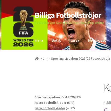
Billiga Fotbollströjor
Hoppa
Hoppa
till
till
Fotbollströjor Sverige för Herr Barn Köp online
navigering
innehåll
Hem
Butik
Kassa
Mitt konto
Hem
Bloggar
Butik
Kassa
Kontakta oss
Mitt 
Hem
Sporting Lissabon 2025/26 Fotbollströja
K
23
Sveriges spelare i VM 2026
23
578
produkter
Retro Fotbollskläder
578
Publ
produkter
4832
Barn Fotbollskläder
4832