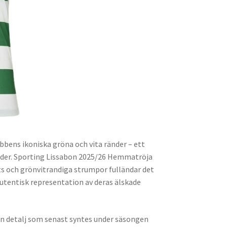
bens ikoniska gröna och vita ränder – ett
änder. Sporting Lissabon 2025/26 Hemmatröja
ts och grönvitrandiga strumpor fulländar det
autentisk representation av deras älskade
n detalj som senast syntes under säsongen