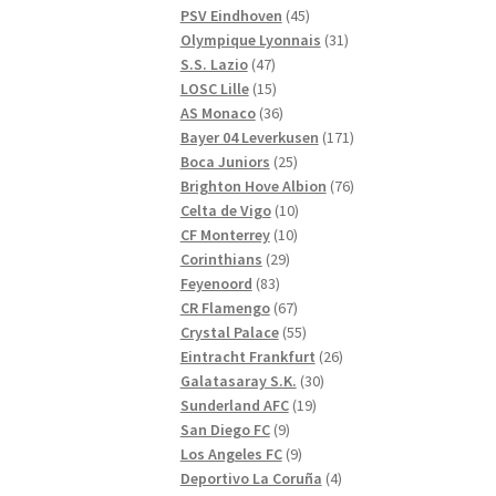
produkter
45
PSV Eindhoven
45
produkter
31
Olympique Lyonnais
31
47
produkter
S.S. Lazio
47
produkter
15
LOSC Lille
15
produkter
36
AS Monaco
36
produkter
171
Bayer 04 Leverkusen
171
25
produkter
Boca Juniors
25
produkter
76
Brighton Hove Albion
76
10
produkter
Celta de Vigo
10
10
produkter
CF Monterrey
10
29
produkter
Corinthians
29
83
produkter
Feyenoord
83
produkter
67
CR Flamengo
67
produkter
55
Crystal Palace
55
produkter
26
Eintracht Frankfurt
26
30
produkter
Galatasaray S.K.
30
19
produkter
Sunderland AFC
19
9
produkter
San Diego FC
9
produkter
9
Los Angeles FC
9
produkter
4
Deportivo La Coruña
4