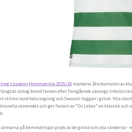
rting Lissabon Hemmatröja 2025/26
markerar återkomsten av klub
rlängtat inslag bland fansen efter föregående säsongs trikolorr
en stilren rund halsringning och Swoosh-loggan i grönt. Vita shor
itionella utseendet och ger fansen av ”Os Leões” en klassisk och 
b.
 ärmarna på hemmatröjan pryds av de gröna och vita ränderna – e