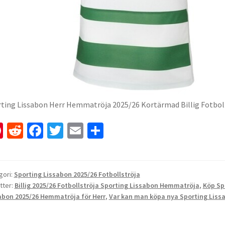
ting Lissabon Herr Hemmatröja 2025/26 Kortärmad Billig Fotbol
Pi
R
Fa
T
E
D
nt
e
ce
wi
m
el
er
d
b
tt
ai
a
es
di
o
er
l
gori:
Sporting Lissabon 2025/26 Fotbollströja
tter:
Billig 2025/26 Fotbollströja Sporting Lissabon Hemmatröja
,
Köp Sp
t
t
o
abon 2025/26 Hemmatröja för Herr
,
Var kan man köpa nya Sporting Lis
k