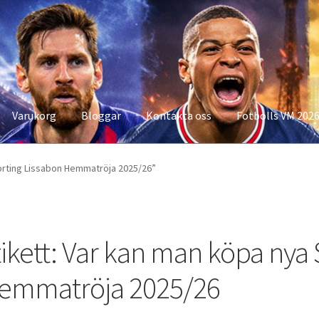
Varukorg
Bloggar
Kontakta oss
Fotbolls VM 202
konto
Storleksguiden
Varukorg
orting Lissabon Hemmatröja 2025/26”
ikett:
Var kan man köpa nya 
emmatröja 2025/26