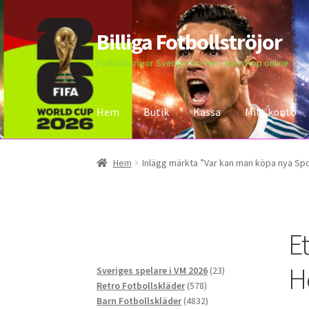
Billiga Fotbollströjor
Hoppa
Hoppa
till
till
Fotbollströjor Sverige för Herr Barn Köp online
navigering
innehåll
Hem
Butik
Kassa
Mitt konto
Hem
Bloggar
Butik
Kassa
Kontakta oss
Mitt 
Hem
Inlägg märkta ”Var kan man köpa nya Sp
Et
H
23
Sveriges spelare i VM 2026
23
578
produkter
Retro Fotbollskläder
578
produkter
4832
Barn Fotbollskläder
4832