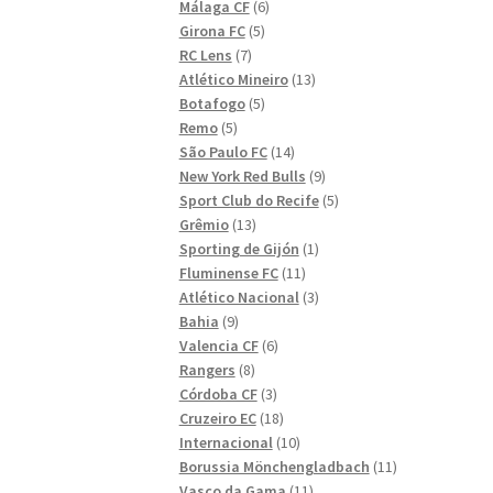
6
produkter
Málaga CF
6
5
produkter
Girona FC
5
7
produkter
RC Lens
7
produkter
13
Atlético Mineiro
13
5
produkter
Botafogo
5
5
produkter
Remo
5
produkter
14
São Paulo FC
14
produkter
9
New York Red Bulls
9
produkter
5
Sport Club do Recife
5
13
produkter
Grêmio
13
produkter
1
Sporting de Gijón
1
11
produkt
Fluminense FC
11
produkter
3
Atlético Nacional
3
9
produkter
Bahia
9
produkter
6
Valencia CF
6
8
produkter
Rangers
8
produkter
3
Córdoba CF
3
produkter
18
Cruzeiro EC
18
produkter
10
Internacional
10
produkter
11
Borussia Mönchengladbach
11
11
produkter
Vasco da Gama
11