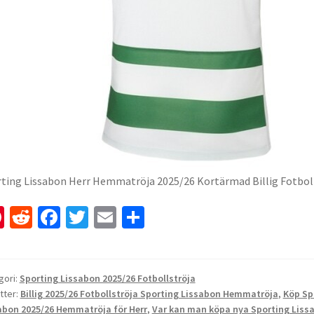
ting Lissabon Herr Hemmatröja 2025/26 Kortärmad Billig Fotbol
Pi
R
Fa
T
E
D
nt
e
ce
wi
m
el
er
d
b
tt
ai
a
es
di
o
er
l
gori:
Sporting Lissabon 2025/26 Fotbollströja
tter:
Billig 2025/26 Fotbollströja Sporting Lissabon Hemmatröja
,
Köp Sp
t
t
o
abon 2025/26 Hemmatröja för Herr
,
Var kan man köpa nya Sporting Lis