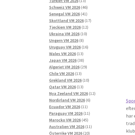
13
produkter
Turkiet VM 2026
13
produkter
46
Schweiz VM 2026
46
41
produkter
Senegal VM 2026
41
produkter
17
Skottland VM 2026
17
12
produkter
Tjeckien VM 2026
12
10
produkter
Ukraina VM 2026
10
8
produkter
Ungern VM 2026
8
produkter
16
Uruguay VM 2026
16
13
produkter
Wales VM 2026
13
produkter
38
Japan VM 2026
38
produkter
29
Algeriet VM 2026
29
13
produkter
Chile VM 2026
13
produkter
10
Grekland VM 2026
10
13
produkter
Qatar VM 2026
13
produkter
12
Nya Zeeland VM 2026
12
6
produkter
Nordirland VM 2026
6
Spo
11
produkter
Ecuador VM 2026
11
efte
produkter
11
Paraguay VM 2026
11
har 
45
produkter
Marocko VM 2026
45
trad
produkter
11
Australien VM 2026
11
klub
20
produkter
Österrike VM 2026
20