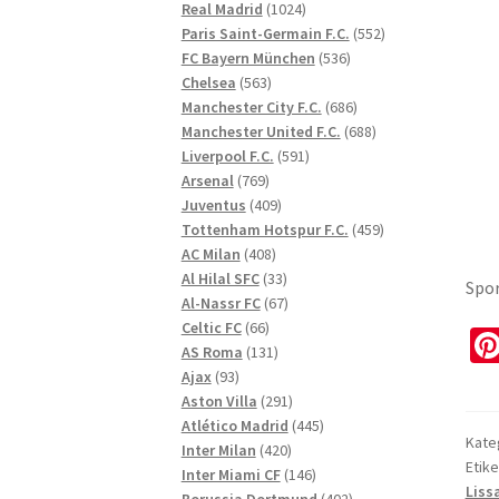
1024
produkter
Real Madrid
1024
produkter
552
Paris Saint-Germain F.C.
552
536
produkter
FC Bayern München
536
563
produkter
Chelsea
563
produkter
686
Manchester City F.C.
686
produkter
688
Manchester United F.C.
688
591
produkter
Liverpool F.C.
591
769
produkter
Arsenal
769
produkter
409
Juventus
409
produkter
459
Tottenham Hotspur F.C.
459
408
produkter
AC Milan
408
produkter
33
Al Hilal SFC
33
Spor
produkter
67
Al-Nassr FC
67
66
produkter
Celtic FC
66
produkter
131
AS Roma
131
93
produkter
Ajax
93
produkter
291
Aston Villa
291
produkter
445
Atlético Madrid
445
Kate
420
produkter
Inter Milan
420
Etike
produkter
146
Inter Miami CF
146
Liss
produkter
402
Borussia Dortmund
402