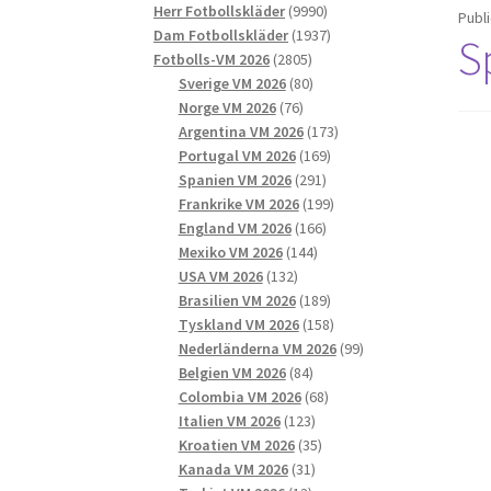
9990
produkter
Herr Fotbollskläder
9990
Publ
produkter
1937
Dam Fotbollskläder
1937
S
2805
produkter
Fotbolls-VM 2026
2805
produkter
80
Sverige VM 2026
80
76
produkter
Norge VM 2026
76
produkter
173
Argentina VM 2026
173
169
produkter
Portugal VM 2026
169
291
produkter
Spanien VM 2026
291
produkter
199
Frankrike VM 2026
199
166
produkter
England VM 2026
166
144
produkter
Mexiko VM 2026
144
132
produkter
USA VM 2026
132
produkter
189
Brasilien VM 2026
189
produkter
158
Tyskland VM 2026
158
produkter
99
Nederländerna VM 2026
99
84
produkter
Belgien VM 2026
84
produkter
68
Colombia VM 2026
68
123
produkter
Italien VM 2026
123
produkter
35
Kroatien VM 2026
35
31
produkter
Kanada VM 2026
31