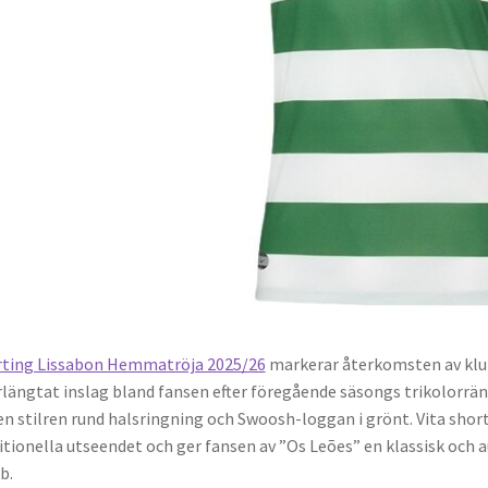
rting Lissabon Hemmatröja 2025/26
markerar återkomsten av klub
rlängtat inslag bland fansen efter föregående säsongs trikolorr
en stilren rund halsringning och Swoosh-loggan i grönt. Vita shor
itionella utseendet och ger fansen av ”Os Leões” en klassisk och 
b.