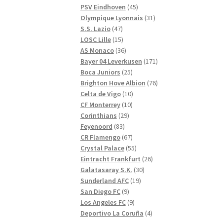
produkter
45
PSV Eindhoven
45
produkter
31
Olympique Lyonnais
31
47
produkter
S.S. Lazio
47
produkter
15
LOSC Lille
15
produkter
36
AS Monaco
36
produkter
171
Bayer 04 Leverkusen
171
25
produkter
Boca Juniors
25
produkter
76
Brighton Hove Albion
76
10
produkter
Celta de Vigo
10
10
produkter
CF Monterrey
10
29
produkter
Corinthians
29
83
produkter
Feyenoord
83
produkter
67
CR Flamengo
67
produkter
55
Crystal Palace
55
produkter
26
Eintracht Frankfurt
26
30
produkter
Galatasaray S.K.
30
19
produkter
Sunderland AFC
19
9
produkter
San Diego FC
9
produkter
9
Los Angeles FC
9
produkter
4
Deportivo La Coruña
4