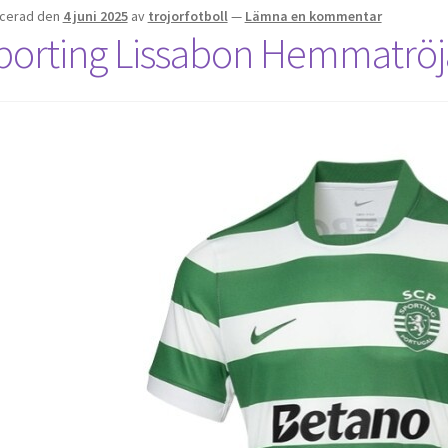
icerad den
4 juni 2025
av
trojorfotboll
—
Lämna en kommentar
porting Lissabon Hemmatröj