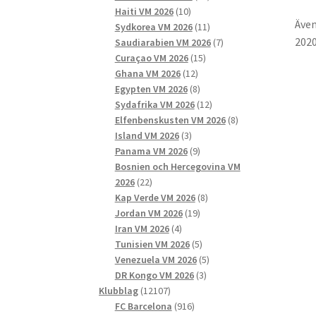
10
produkter
Haiti VM 2026
10
Även
produkter
11
Sydkorea VM 2026
11
2020
produkter
7
Saudiarabien VM 2026
7
15
produkter
Curaçao VM 2026
15
12
produkter
Ghana VM 2026
12
produkter
8
Egypten VM 2026
8
produkter
12
Sydafrika VM 2026
12
produkter
8
Elfenbenskusten VM 2026
8
3
produkter
Island VM 2026
3
produkter
9
Panama VM 2026
9
produkter
Bosnien och Hercegovina VM
22
2026
22
produkter
8
Kap Verde VM 2026
8
19
produkter
Jordan VM 2026
19
4
produkter
Iran VM 2026
4
produkter
5
Tunisien VM 2026
5
produkter
5
Venezuela VM 2026
5
3
produkter
DR Kongo VM 2026
3
12107
produkter
Klubblag
12107
produkter
916
FC Barcelona
916