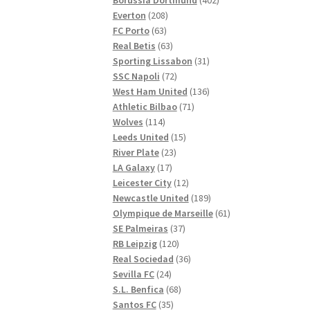
208
produkter
Everton
208
63
produkter
FC Porto
63
produkter
63
Real Betis
63
produkter
31
Sporting Lissabon
31
72
produkter
SSC Napoli
72
produkter
136
West Ham United
136
71
produkter
Athletic Bilbao
71
114
produkter
Wolves
114
produkter
15
Leeds United
15
23
produkter
River Plate
23
17
produkter
LA Galaxy
17
produkter
12
Leicester City
12
produkter
189
Newcastle United
189
produkter
61
Olympique de Marseille
61
37
produkter
SE Palmeiras
37
120
produkter
RB Leipzig
120
produkter
36
Real Sociedad
36
24
produkter
Sevilla FC
24
produkter
68
S.L. Benfica
68
35
produkter
Santos FC
35