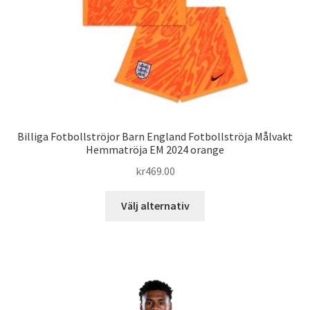
på
produktsidan
Billiga Fotbollströjor Barn England Fotbollströja Målvakt
Hemmatröja EM 2024 orange
kr
469.00
Den
Välj alternativ
här
produkten
har
flera
varianter.
De