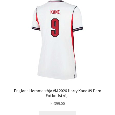
England Hemmatröja VM 2026 Harry Kane #9 Dam
Fotbollströja
kr
399.00
Den