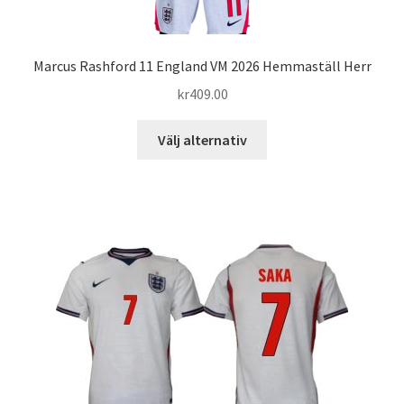
Marcus Rashford 11 England VM 2026 Hemmaställ Herr
kr
409.00
Den
Välj alternativ
här
produkten
har
flera
varianter.
De
olika
alternativen
kan
väljas
på
produktsidan