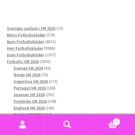
har
flera
varianter.
De
23
Sveriges spelare i VM 2026
23
olika
578
produkter
Retro Fotbollskläder
578
alternativen
produkter
4832
Barn Fotbollskläder
4832
kan
9990
produkter
Herr Fotbollskläder
9990
väljas
produkter
1937
Dam Fotbollskläder
1937
på
2805
produkter
Fotbolls-VM 2026
2805
produktsidan
produkter
80
Sverige VM 2026
80
76
produkter
Norge VM 2026
76
produkter
173
Argentina VM 2026
173
169
produkter
Portugal VM 2026
169
291
produkter
Spanien VM 2026
291
produkter
199
Frankrike VM 2026
199
166
produkter
England VM 2026
166
144
produkter
Mexiko VM 2026
144
132
produkter
USA VM 2026
132
0
produkter
189
Brasilien VM 2026
189
Sök
Sök
produkter
158
Tyskland VM 2026
158