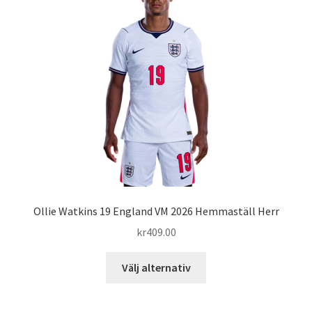
olika
alternativen
kan
väljas
på
produktsidan
Ollie Watkins 19 England VM 2026 Hemmaställ Herr
kr
409.00
Den
Välj alternativ
här
produkten