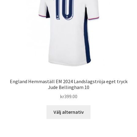
alternativen
kan
väljas
på
produktsidan
England Hemmaställ EM 2024 Landslagströja eget tryck
Jude Bellingham 10
kr
399.00
Den
Välj alternativ
här
produkten
har