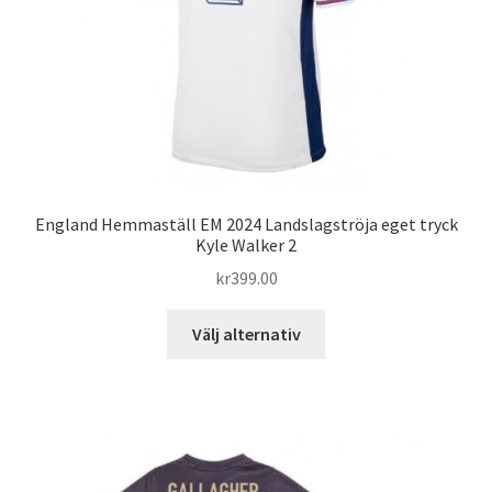
på
produktsidan
England Hemmaställ EM 2024 Landslagströja eget tryck
Kyle Walker 2
kr
399.00
Den
Välj alternativ
här
produkten
har
flera
varianter.
De