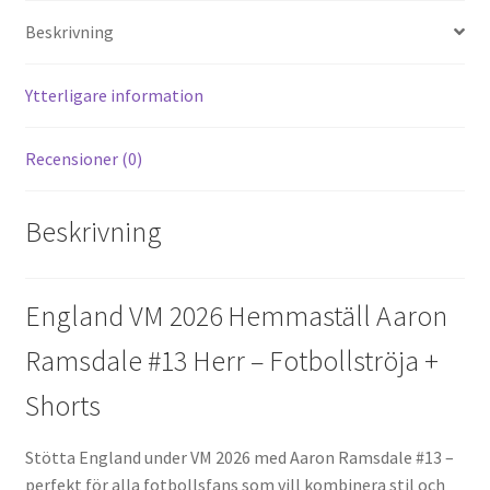
es
di
o
er
l
Beskrivning
t
t
o
k
Ytterligare information
Recensioner (0)
Beskrivning
England VM 2026 Hemmaställ Aaron
Ramsdale #13 Herr – Fotbollströja +
Shorts
Stötta England under VM 2026 med Aaron Ramsdale #13 –
perfekt för alla fotbollsfans som vill kombinera stil och