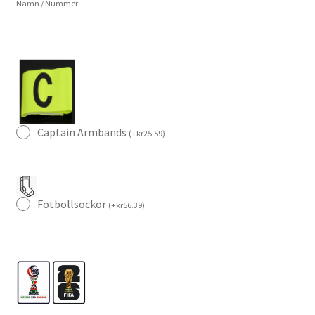
Namn / Nummer
–
Fotbollströja
+
Shorts
mängd
Captain Armbands
(
+
kr
25.59
)
Fotbollsockor
(
+
kr
56.39
)