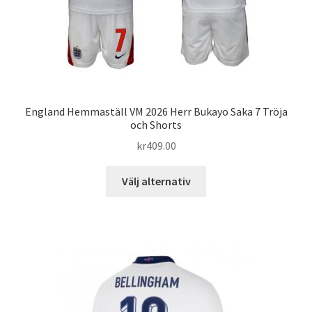
England Hemmaställ VM 2026 Herr Bukayo Saka 7 Tröja
och Shorts
kr
409.00
Den
Välj alternativ
här
produkten
har
flera
varianter.
De
olika