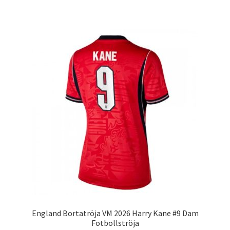
produkten
har
flera
varianter.
De
olika
alternativen
kan
väljas
på
produktsidan
England Bortatröja VM 2026 Harry Kane #9 Dam
Fotbollströja