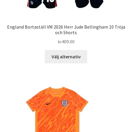
England Bortaställ VM 2026 Herr Jude Bellingham 10 Tröja
och Shorts
kr
409.00
Den
Välj alternativ
här
produkten
har
flera
varianter.
De
olika
alternativen
kan
väljas