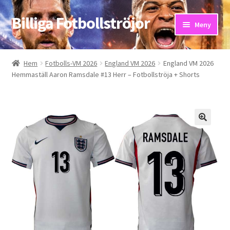
Billiga Fotbollströjor
Hoppa
Hoppa
Meny
till
till
navigering
innehåll
Hem
Hem
Fotbolls-VM 2026
England VM 2026
England VM 2026
Hemmaställ Aaron Ramsdale #13 Herr – Fotbollströja + Shorts
Bloggar
Butik
Kassa
Kontakta oss
Mitt konto
Storleksguiden