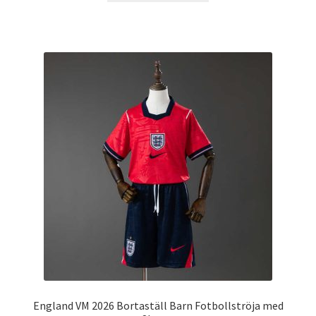
produkten
har
flera
varianter.
De
olika
alternativen
kan
väljas
på
produktsidan
England VM 2026 Bortaställ Barn Fotbollströja med