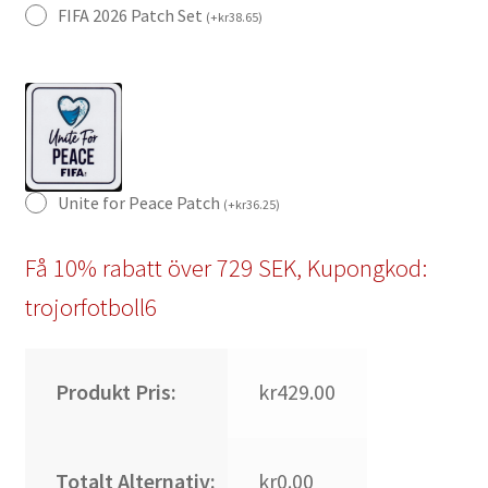
FIFA 2026 Patch Set
(
+
kr
38.65
)
Unite for Peace Patch
(
+
kr
36.25
)
Få 10% rabatt över 729 SEK, Kupongkod:
trojorfotboll6
Produkt Pris:
kr429.00
Totalt Alternativ:
kr0.00