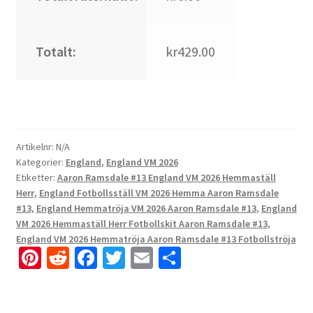
Totalt:
kr429.00
Artikelnr:
N/A
Kategorier:
England
,
England VM 2026
Etiketter:
Aaron Ramsdale #13 England VM 2026 Hemmaställ
Herr
,
England Fotbollsställ VM 2026 Hemma Aaron Ramsdale
#13
,
England Hemmatröja VM 2026 Aaron Ramsdale #13
,
England
VM 2026 Hemmaställ Herr Fotbollskit Aaron Ramsdale #13
,
England VM 2026 Hemmatröja Aaron Ramsdale #13 Fotbollströja
Pi
R
Fa
T
E
D
nt
e
ce
wi
m
el
er
d
b
tt
ai
a