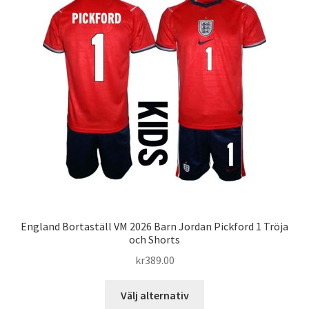
De
olika
alternativen
kan
väljas
på
produktsidan
England Bortaställ VM 2026 Barn Jordan Pickford 1 Tröja
och Shorts
kr
389.00
Den
Välj alternativ
här