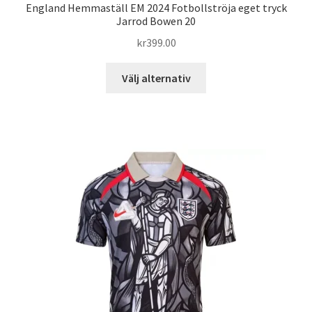
England Hemmaställ EM 2024 Fotbollströja eget tryck
Jarrod Bowen 20
kr
399.00
Den
Välj alternativ
här
produkten
har
flera
varianter.
De
olika
alternativen
kan
väljas
på
produktsidan