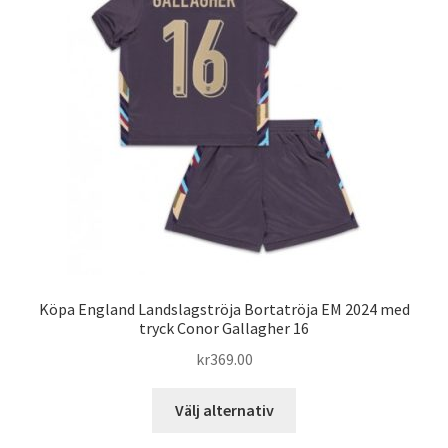
olika
alternativen
kan
väljas
på
produktsidan
Köpa England Landslagströja Bortatröja EM 2024 med
tryck Conor Gallagher 16
kr
369.00
Den
Välj alternativ
här