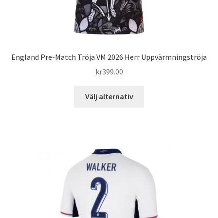
England Pre-Match Tröja VM 2026 Herr Uppvärmningströja
kr
399.00
Den
Välj alternativ
här
produkten
har
flera
varianter.
De
olika
alternativen
kan
väljas