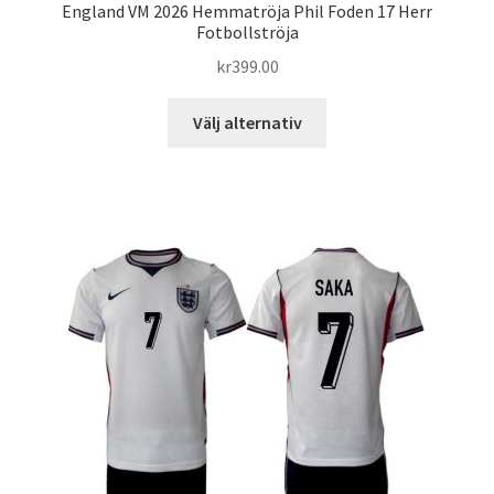
England VM 2026 Hemmatröja Phil Foden 17 Herr
Fotbollströja
kr
399.00
Den
Välj alternativ
här
produkten
har
flera
varianter.
De
olika
alternativen
kan
väljas
på
produktsidan