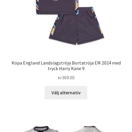
på
produktsidan
Köpa England Landslagströja Bortatröja EM 2024 med
tryck Harry Kane 9
kr
369.00
Den
Välj alternativ
här
produkten
har
flera
varianter.