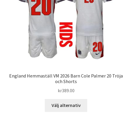
kan
väljas
på
produktsidan
England Hemmaställ VM 2026 Barn Cole Palmer 20 Tröja
och Shorts
kr
389.00
Den
Välj alternativ
här
produkten
har
flera