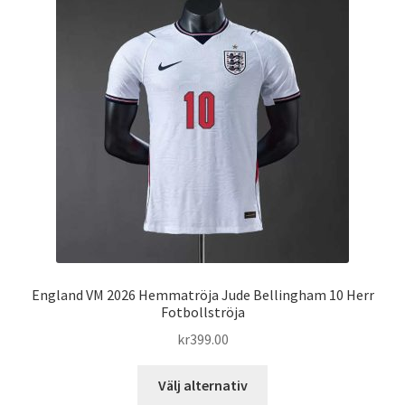
De
olika
alternativen
kan
väljas
på
produktsidan
England VM 2026 Hemmatröja Jude Bellingham 10 Herr
Fotbollströja
kr
399.00
Den
Välj alternativ
här