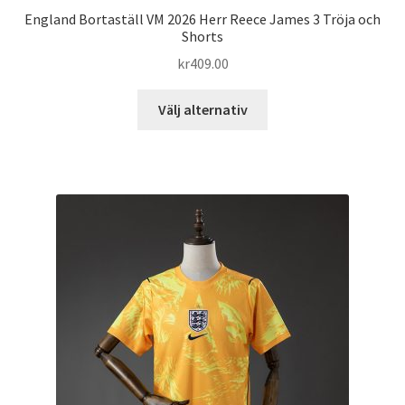
England Bortaställ VM 2026 Herr Reece James 3 Tröja och
Shorts
kr
409.00
Den
Välj alternativ
här
produkten
har
flera
varianter.
De
olika
alternativen
kan
väljas
på
produktsidan