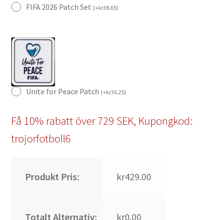
FIFA 2026 Patch Set
(
+
kr
38.65
)
Unite for Peace Patch
(
+
kr
36.25
)
Få 10% rabatt över 729 SEK, Kupongkod:
trojorfotboll6
Produkt Pris:
kr429.00
Totalt Alternativ:
kr0.00