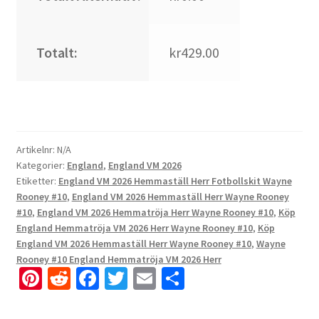
Totalt:
kr429.00
Artikelnr:
N/A
Kategorier:
England
,
England VM 2026
Etiketter:
England VM 2026 Hemmaställ Herr Fotbollskit Wayne
Rooney #10
,
England VM 2026 Hemmaställ Herr Wayne Rooney
#10
,
England VM 2026 Hemmatröja Herr Wayne Rooney #10
,
Köp
England Hemmatröja VM 2026 Herr Wayne Rooney #10
,
Köp
England VM 2026 Hemmaställ Herr Wayne Rooney #10
,
Wayne
Rooney #10 England Hemmatröja VM 2026 Herr
Pi
R
Fa
T
E
D
nt
e
ce
wi
m
el