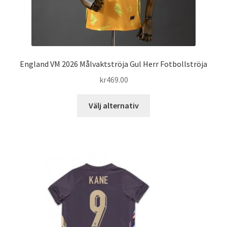
England VM 2026 Målvaktströja Gul Herr Fotbollströja
kr
469.00
Den
Välj alternativ
här
produkten
har
flera
varianter.
De
olika
alternativen
kan
väljas