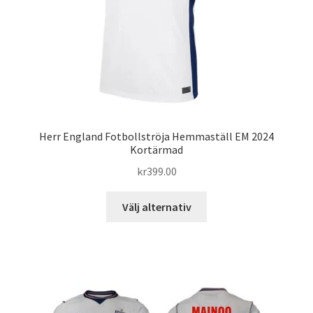
på
produktsidan
Herr England Fotbollströja Hemmaställ EM 2024
Kortärmad
kr
399.00
Den
Välj alternativ
här
produkten
har
flera
varianter.
De