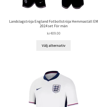
Landslagströja England Fotbollströja Hemmaställ EM
2024 set För män
kr
409.00
Den
Välj alternativ
här
produkten
har
flera
varianter.
De
olika
alternativen
kan
väljas