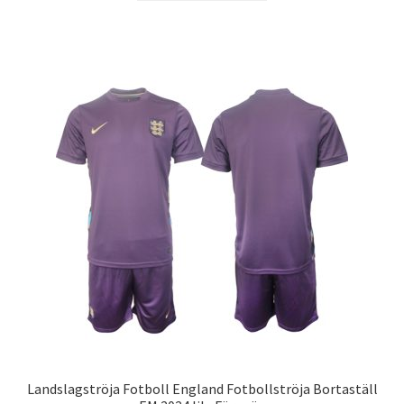
produkten
har
flera
varianter.
De
olika
alternativen
kan
väljas
på
produktsidan
Landslagströja Fotboll England Fotbollströja Bortaställ