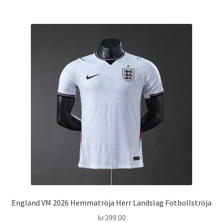
har
flera
varianter.
De
olika
alternativen
kan
väljas
på
produktsidan
England VM 2026 Hemmatröja Herr Landslag Fotbollströja
kr
399.00