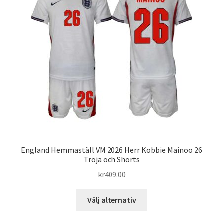
olika
alternativen
kan
väljas
på
produktsidan
England Hemmaställ VM 2026 Herr Kobbie Mainoo 26
Tröja och Shorts
kr
409.00
Den
Välj alternativ
här
produkten