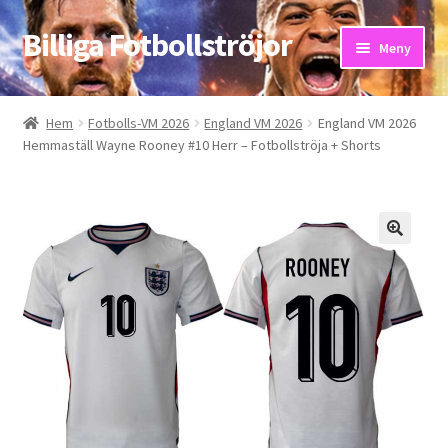
Billiga Fotbollströjor
Hoppa
Hoppa
Meny
till
till
navigering
innehåll
Hem
Hem
Fotbolls-VM 2026
England VM 2026
England VM 2026
Hemmaställ Wayne Rooney #10 Herr – Fotbollströja + Shorts
Bloggar
Butik
Kassa
Kontakta oss
Mitt konto
Storleksguiden