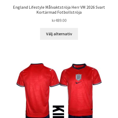
England Lifestyle Målvaktströja Herr VM 2026 Svart
Kortärmad Fotbollströja
kr
489.00
Den
Välj alternativ
här
produkten
har
flera
varianter.
De
olika
alternativen
kan
väljas
på
produktsidan