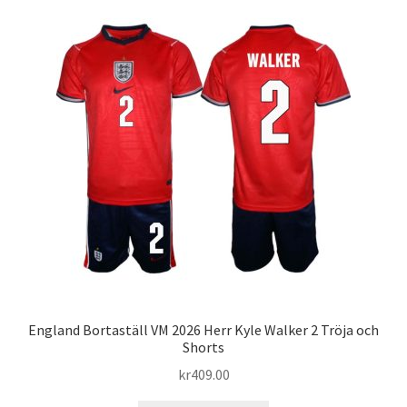
varianter.
De
olika
alternativen
kan
väljas
på
produktsidan
England Bortaställ VM 2026 Herr Kyle Walker 2 Tröja och
Shorts
kr
409.00