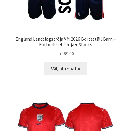
England Landslagströja VM 2026 Bortaställ Barn –
Fotbollsset Tröja + Shorts
kr
389.00
Den
Välj alternativ
här
produkten
har
flera
varianter.
De
olika
alternativen
kan