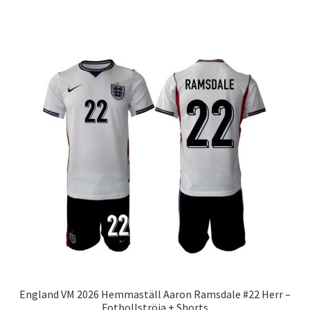
produkten
har
flera
varianter.
De
olika
alternativen
kan
väljas
på
produktsidan
England VM 2026 Hemmaställ Aaron Ramsdale #22 Herr –
Fotbollströja + Shorts