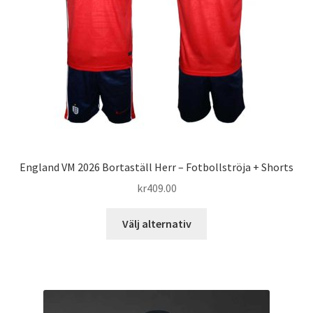
väljas
på
produktsidan
England VM 2026 Bortaställ Herr – Fotbollströja + Shorts
kr
409.00
Den
Välj alternativ
här
produkten
har
flera
varianter.