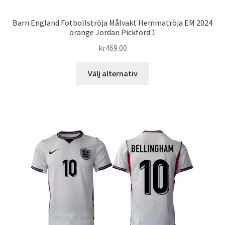
Barn England Fotbollströja Målvakt Hemmatröja EM 2024
orange Jordan Pickford 1
kr
469.00
Den
Välj alternativ
här
produkten
har
flera
varianter.
De
olika
alternativen
kan
väljas
på
produktsidan