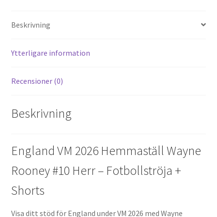
er
d
b
tt
ai
a
es
di
o
er
l
Beskrivning
t
t
o
k
Ytterligare information
Recensioner (0)
Beskrivning
England VM 2026 Hemmaställ Wayne
Rooney #10 Herr – Fotbollströja +
Shorts
Visa ditt stöd för England under VM 2026 med Wayne