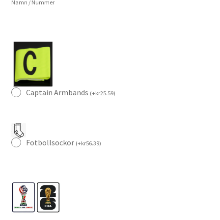
Namn / Nummer
–
Fotbollströja
+
Shorts
mängd
Captain Armbands
(
+
kr
25.59
)
Fotbollsockor
(
+
kr
56.39
)