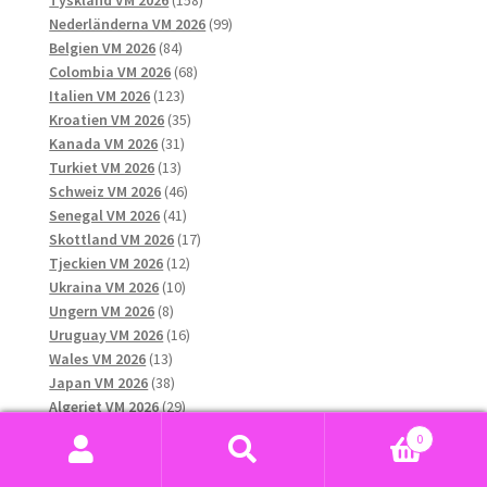
Tyskland VM 2026
158
produkter
99
Nederländerna VM 2026
99
84
produkter
Belgien VM 2026
84
produkter
68
Colombia VM 2026
68
123
produkter
Italien VM 2026
123
produkter
35
Kroatien VM 2026
35
31
produkter
Kanada VM 2026
31
13
produkter
Turkiet VM 2026
13
produkter
46
Schweiz VM 2026
46
41
produkter
Senegal VM 2026
41
produkter
17
Skottland VM 2026
17
12
produkter
Tjeckien VM 2026
12
10
produkter
Ukraina VM 2026
10
8
produkter
Ungern VM 2026
8
produkter
16
Uruguay VM 2026
16
13
produkter
Wales VM 2026
13
produkter
38
Japan VM 2026
38
produkter
29
Algeriet VM 2026
29
13
produkter
Chile VM 2026
13
0
produkter
10
Grekland VM 2026
10
Sök
Sök
13
produkter
Qatar VM 2026
13