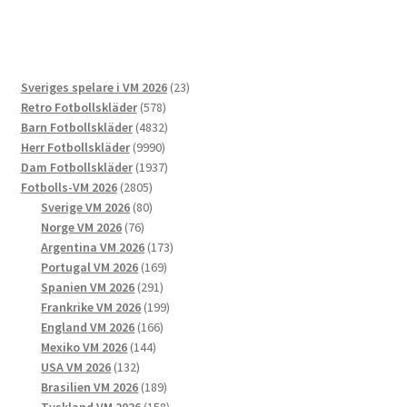
har
flera
varianter.
De
23
Sveriges spelare i VM 2026
23
olika
578
produkter
Retro Fotbollskläder
578
alternativen
produkter
4832
Barn Fotbollskläder
4832
kan
9990
produkter
Herr Fotbollskläder
9990
väljas
produkter
1937
Dam Fotbollskläder
1937
på
2805
produkter
Fotbolls-VM 2026
2805
produktsidan
produkter
80
Sverige VM 2026
80
76
produkter
Norge VM 2026
76
produkter
173
Argentina VM 2026
173
169
produkter
Portugal VM 2026
169
291
produkter
Spanien VM 2026
291
produkter
199
Frankrike VM 2026
199
166
produkter
England VM 2026
166
144
produkter
Mexiko VM 2026
144
132
produkter
USA VM 2026
132
produkter
189
Brasilien VM 2026
189
produkter
158