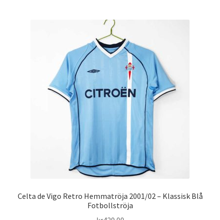
har
flera
varianter.
De
olika
alternativen
kan
väljas
på
produktsidan
Celta de Vigo Retro Hemmatröja 2001/02 – Klassisk Blå
Fotbollströja