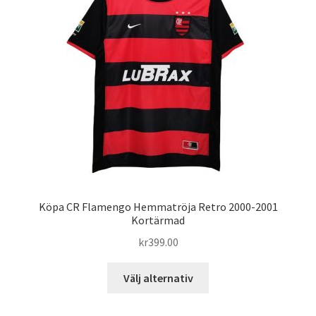
olika
alternativen
kan
väljas
på
produktsidan
Köpa CR Flamengo Hemmatröja Retro 2000-2001
Kortärmad
kr
399.00
Den
Välj alternativ
här
produkten