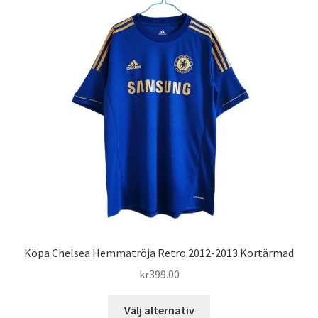
Köpa Chelsea Hemmatröja Retro 2012-2013 Kortärmad
kr
399.00
Den
Välj alternativ