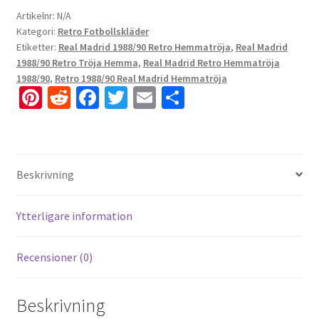
Artikelnr:
N/A
Kategori:
Retro Fotbollskläder
Etiketter:
Real Madrid 1988/90 Retro Hemmatröja
,
Real Madrid
1988/90 Retro Tröja Hemma
,
Real Madrid Retro Hemmatröja
1988/90
,
Retro 1988/90 Real Madrid Hemmatröja
Pi
R
Fa
T
E
D
nt
e
ce
wi
m
el
er
d
b
tt
ai
a
es
di
o
er
l
Beskrivning
t
t
o
k
Ytterligare information
Recensioner (0)
Beskrivning