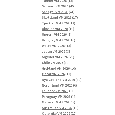
13
produkter
Turkiet VM 2026
13
produkter
46
Schweiz VM 2026
46
41
produkter
Senegal VM 2026
41
produkter
17
Skottland VM 2026
17
12
produkter
Tjeckien VM 2026
12
10
produkter
Ukraina VM 2026
10
8
produkter
Ungern VM 2026
8
produkter
16
Uruguay VM 2026
16
13
produkter
Wales VM 2026
13
produkter
38
Japan VM 2026
38
produkter
29
Algeriet VM 2026
29
13
produkter
Chile VM 2026
13
produkter
10
Grekland VM 2026
10
13
produkter
Qatar VM 2026
13
produkter
12
Nya Zeeland VM 2026
12
6
produkter
Nordirland VM 2026
6
11
produkter
Ecuador VM 2026
11
produkter
11
Paraguay VM 2026
11
45
produkter
Marocko VM 2026
45
produkter
11
Australien VM 2026
11
20
produkter
Österrike VM 2026
20