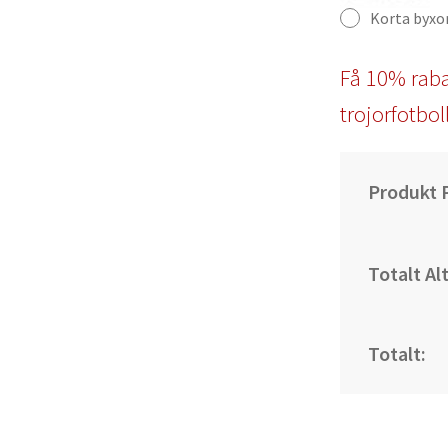
Korta byxo
Få 10% raba
trojorfotbol
Produkt P
Totalt Al
Totalt: