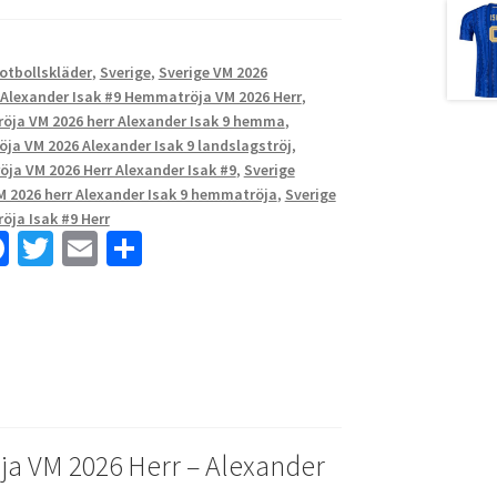
Fotbollskläder
,
Sverige
,
Sverige VM 2026
 Alexander Isak #9 Hemmatröja VM 2026 Herr
,
tröja VM 2026 herr Alexander Isak 9 hemma
,
ja VM 2026 Alexander Isak 9 landslagströj
,
ja VM 2026 Herr Alexander Isak #9
,
Sverige
M 2026 herr Alexander Isak 9 hemmatröja
,
Sverige
ja Isak #9 Herr
Fa
T
E
D
ce
wi
m
el
b
tt
ai
a
o
er
l
o
k
a VM 2026 Herr – Alexander