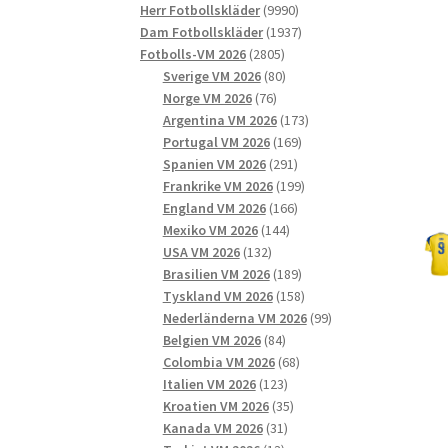
9990
produkter
Herr Fotbollskläder
9990
produkter
1937
Dam Fotbollskläder
1937
2805
produkter
Fotbolls-VM 2026
2805
produkter
80
Sverige VM 2026
80
76
produkter
Norge VM 2026
76
produkter
173
Argentina VM 2026
173
169
produkter
Portugal VM 2026
169
291
produkter
Spanien VM 2026
291
produkter
199
Frankrike VM 2026
199
166
produkter
England VM 2026
166
144
produkter
Mexiko VM 2026
144
132
produkter
USA VM 2026
132
produkter
189
Brasilien VM 2026
189
produkter
158
Tyskland VM 2026
158
produkter
99
Nederländerna VM 2026
99
84
produkter
Belgien VM 2026
84
produkter
68
Colombia VM 2026
68
123
produkter
Italien VM 2026
123
produkter
35
Kroatien VM 2026
35
31
produkter
Kanada VM 2026
31