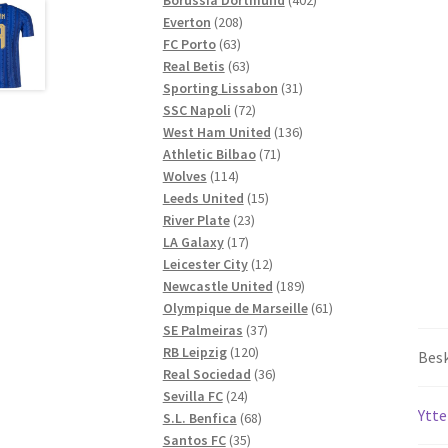
208
produkter
Everton
208
63
produkter
FC Porto
63
produkter
63
Real Betis
63
produkter
31
Sporting Lissabon
31
72
produkter
SSC Napoli
72
produkter
136
West Ham United
136
71
produkter
Athletic Bilbao
71
114
produkter
Wolves
114
produkter
15
Leeds United
15
23
produkter
River Plate
23
17
produkter
LA Galaxy
17
produkter
12
Leicester City
12
produkter
189
Newcastle United
189
produkter
61
Olympique de Marseille
61
37
produkter
SE Palmeiras
37
120
produkter
RB Leipzig
120
Besk
produkter
36
Real Sociedad
36
24
produkter
Sevilla FC
24
Ytte
produkter
68
S.L. Benfica
68
35
produkter
Santos FC
35