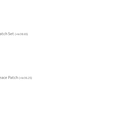
Patch Set
(
+
kr
38.65
)
Peace Patch
(
+
kr
36.25
)