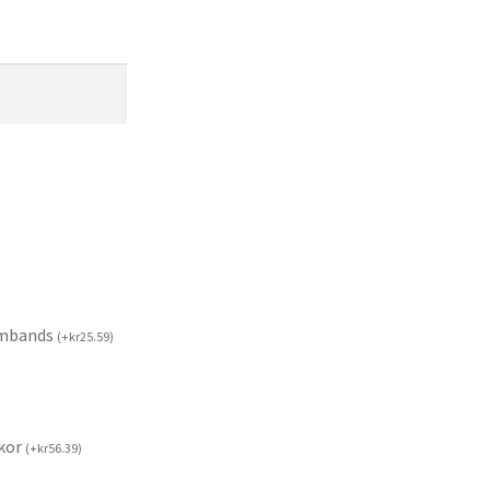
rmbands
(
+
kr
25.59
)
kor
(
+
kr
56.39
)