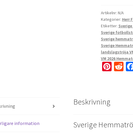
Artikelnr:
N/A
Kategorier:
Herr 
Etiketter:
Sverige
Sverige fotbolls
Sverige hemmatrö
Sverige Hemmatrö
landslagströja V
VM 2026 Hemmatrö
Pi
R
nt
e
er
d
es
di
Beskrivning
t
t
rivning
Sverige Hemmatröj
rligare information