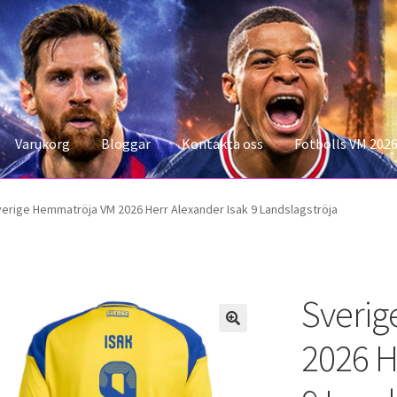
Varukorg
Bloggar
Kontakta oss
Fotbolls VM 202
konto
Storleksguiden
Varukorg
erige Hemmatröja VM 2026 Herr Alexander Isak 9 Landslagströja
Sveri
2026 H