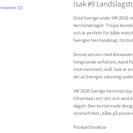
Isak #9 Landslagst
nsioner (2)
Stöd Sverige under VM 2026 
herrlandslaget. Tröjan komb
och är perfekt för både match
Sveriges herrlandslag i fotbol
Denna version med Alexander I
tongivande anfallare, känd fö
internationell nivå. Isak är en
del av Sveriges satsning unde
VM 2026 Sverige hemmatröja h
tillverkad i ett lätt och ven
dagen. Den kortärmade desig
rörelsefrihet, både på planen
Produktfördelar