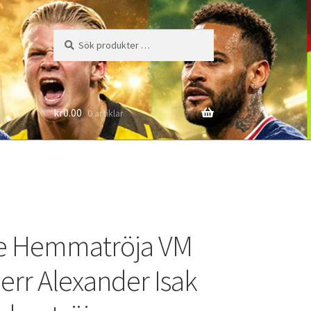
Sök
Sök
efter:
6
kr
0.00
0 artiklar
ge Hemmatröja VM
err Alexander Isak