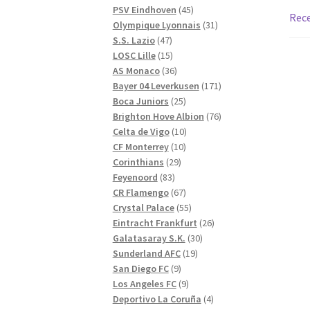
produkter
45
PSV Eindhoven
45
Rece
produkter
31
Olympique Lyonnais
31
47
produkter
S.S. Lazio
47
produkter
15
LOSC Lille
15
produkter
36
AS Monaco
36
produkter
171
Bayer 04 Leverkusen
171
25
produkter
Boca Juniors
25
produkter
76
Brighton Hove Albion
76
10
produkter
Celta de Vigo
10
10
produkter
CF Monterrey
10
29
produkter
Corinthians
29
83
produkter
Feyenoord
83
produkter
67
CR Flamengo
67
produkter
55
Crystal Palace
55
produkter
26
Eintracht Frankfurt
26
30
produkter
Galatasaray S.K.
30
19
produkter
Sunderland AFC
19
9
produkter
San Diego FC
9
produkter
9
Los Angeles FC
9
produkter
4
Deportivo La Coruña
4