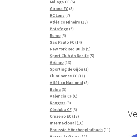
6
produkter
Málaga CF
6
5
produkter
Girona FC
5
7
produkter
RC Lens
7
produkter
13
Atlético Mineiro
13
5
produkter
Botafogo
5
5
produkter
Remo
5
produkter
14
São Paulo FC
14
produkter
9
New York Red Bulls
9
produkter
5
Sport Club do Recife
5
13
produkter
Grêmio
13
produkter
1
Sporting de Gijón
1
11
produkt
Fluminense FC
11
produkter
3
Atlético Nacional
3
9
produkter
Bahia
9
produkter
6
Valencia CF
6
8
produkter
Rangers
8
produkter
3
Córdoba CF
3
Ve
produkter
18
Cruzeiro EC
18
produkter
10
Internacional
10
produkter
11
Borussia Mönchengladbach
11
11
produkter
Vasco da Gama
11