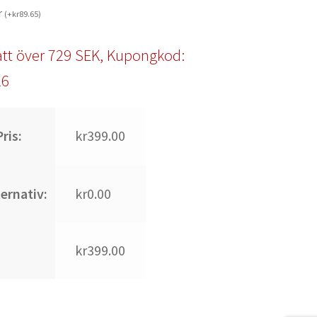
r
(
+
kr
89.65
)
tt över 729 SEK, Kupongkod:
l6
ris:
kr399.00
ternativ:
kr0.00
kr399.00