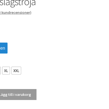
slagströja
2
kundrecensioner)
den
XL
XXL
Lägg till i varukorg