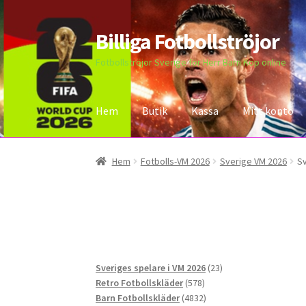
Billiga Fotbollströjor
Hoppa
Hoppa
till
till
Fotbollströjor Sverige för Herr Barn Köp online
navigering
innehåll
Hem
Butik
Kassa
Mitt konto
Hem
Bloggar
Butik
Kassa
Kontakta oss
Mitt 
Hem
Fotbolls-VM 2026
Sverige VM 2026
Sv
23
Sveriges spelare i VM 2026
23
578
produkter
Retro Fotbollskläder
578
produkter
4832
Barn Fotbollskläder
4832