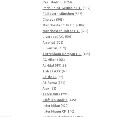
1024
produkter
Real Madrid
1024
produkter
552
Paris Saint-Germain F.C.
552
536
produkter
FC Bayern München
536
563
produkter
Chelsea
563
produkter
686
Manchester City F.C.
686
produkter
688
Manchester United F.C.
688
591
produkter
Liverpool F.C.
591
769
produkter
Arsenal
769
produkter
409
Juventus
409
produkter
459
Tottenham Hotspur F.C.
459
408
produkter
AC Milan
408
produkter
33
Al Hilal SFC
33
produkter
67
Al-Nassr FC
67
66
produkter
Celtic FC
66
produkter
131
AS Roma
131
93
produkter
Ajax
93
produkter
291
Aston Villa
291
produkter
445
Atlético Madrid
445
420
produkter
Inter Milan
420
produkter
146
Inter Miami CF
146
produkter
402
Borussia Dortmund
402