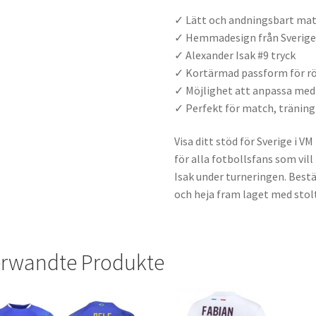
✓ Lätt och andningsbart mat
✓ Hemmadesign från Sveriges
✓ Alexander Isak #9 tryck
✓ Kortärmad passform för rö
✓ Möjlighet att anpassa me
✓ Perfekt för match, tränin
Visa ditt stöd för Sverige i 
för alla fotbollsfans som vil
Isak under turneringen. Best
och heja fram laget med stol
rwandte Produkte