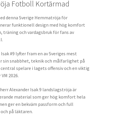
röja Fotboll Kortärmad
med denna Sverige Hemmatröja för
inerar funktionell design med hög komfort
, träning och vardagsbruk för fans av
l.
sak #9 lyfter fram en av Sveriges mest
r sin snabbhet, teknik och målfarlighet på
 central spelare i lagets offensiv och en viktig
r VM 2026.
err Alexander Isak 9 landslagströja är
tilerande material som ger hög komfort hela
nen ger en bekväm passform och full
 och på läktaren.