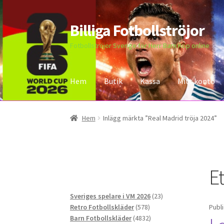
Billiga Fotbollströjor
Hoppa
Hoppa
till
till
Fotbollströjor Sverige för Herr Barn Köp online
navigering
innehåll
Hem
Butik
Kassa
Mitt konto
Hem
Bloggar
Butik
Kassa
Kontakta oss
Mitt 
Hem
Inlägg märkta ”Real Madrid tröja 2024”
Et
23
Sveriges spelare i VM 2026
23
578
produkter
Retro Fotbollskläder
578
Publ
produkter
4832
Barn Fotbollskläder
4832