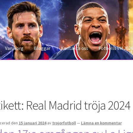
Varukorg
Bloggar
Kontakta oss
Fotbolls VM 202
konto
Storleksguiden
Varukorg
ikett:
Real Madrid tröja 2024
icerad den
15 januari 2024
av
trojorfotboll
—
Lämna en kommentar