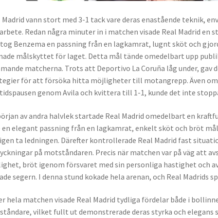
 Madrid vann stort med 3-1 tack vare deras enastående teknik, e
rbete. Redan några minuter in i matchen visade Real Madrid en st
og Benzema en passning från en lagkamrat, lugnt sköt och gjor
ade målskyttet för laget. Detta mål tände omedelbart upp publik
ande matcherna. Trots att Deportivo La Coruña låg under, gav de 
tegier för att försöka hitta möjligheter till motangrepp. Även om
tidspausen genom Avila och kvittera till 1-1, kunde det inte stop
början av andra halvlek startade Real Madrid omedelbart en kraft
 en elegant passning från en lagkamrat, enkelt sköt och bröt mål
igen ta ledningen. Därefter kontrollerade Real Madrid fast situat
yckningar på motståndaren. Precis när matchen var på väg att avs
ighet, bröt igenom försvaret med sin personliga hastighet och avsl
ade segern. I denna stund kokade hela arenan, och Real Madrids sp
r hela matchen visade Real Madrid tydliga fördelar både i bollin
tåndare, vilket fullt ut demonstrerade deras styrka och elegans 