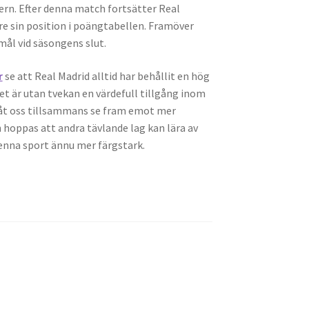
ern. Efter denna match fortsätter Real
are sin position i poängtabellen. Framöver
mål vid säsongens slut.
r
se att Real Madrid alltid har behållit en hög
t är utan tvekan en värdefull tillgång inom
 Låt oss tillsammans se fram emot mer
hoppas att andra tävlande lag kan lära av
enna sport ännu mer färgstark.