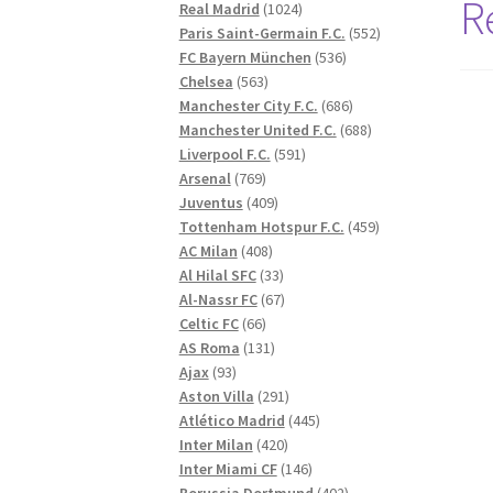
R
1024
produkter
Real Madrid
1024
produkter
552
Paris Saint-Germain F.C.
552
536
produkter
FC Bayern München
536
563
produkter
Chelsea
563
produkter
686
Manchester City F.C.
686
produkter
688
Manchester United F.C.
688
591
produkter
Liverpool F.C.
591
769
produkter
Arsenal
769
produkter
409
Juventus
409
produkter
459
Tottenham Hotspur F.C.
459
408
produkter
AC Milan
408
produkter
33
Al Hilal SFC
33
produkter
67
Al-Nassr FC
67
66
produkter
Celtic FC
66
produkter
131
AS Roma
131
93
produkter
Ajax
93
produkter
291
Aston Villa
291
produkter
445
Atlético Madrid
445
420
produkter
Inter Milan
420
produkter
146
Inter Miami CF
146
produkter
402
Borussia Dortmund
402