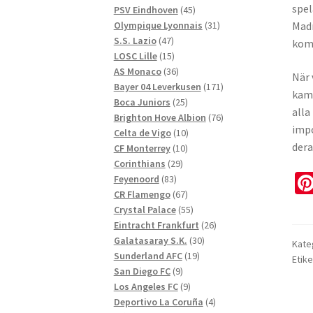
spel
produkter
45
PSV Eindhoven
45
produkter
31
Olympique Lyonnais
31
Madr
47
produkter
S.S. Lazio
47
komm
produkter
15
LOSC Lille
15
produkter
36
AS Monaco
36
När 
produkter
171
Bayer 04 Leverkusen
171
kamp
25
produkter
Boca Juniors
25
alla
produkter
76
Brighton Hove Albion
76
impo
10
produkter
Celta de Vigo
10
dera
10
produkter
CF Monterrey
10
29
produkter
Corinthians
29
83
produkter
Feyenoord
83
produkter
67
CR Flamengo
67
produkter
55
Crystal Palace
55
produkter
26
Eintracht Frankfurt
26
30
produkter
Galatasaray S.K.
30
Kate
19
produkter
Sunderland AFC
19
Etike
9
produkter
San Diego FC
9
produkter
9
Los Angeles FC
9
produkter
4
Deportivo La Coruña
4