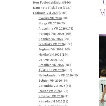
I
9990
produkter
Herr Fotbollskläder
9990
produkter
1937
Dam Fotbollskläder
1937
M
2805
produkter
Fotbolls-VM 2026
2805
produkter
80
Sverige VM 2026
80
76
produkter
Norge VM 2026
76
produkter
173
Argentina VM 2026
173
169
produkter
Portugal VM 2026
169
291
produkter
Spanien VM 2026
291
produkter
199
Frankrike VM 2026
199
166
produkter
England VM 2026
166
144
produkter
Mexiko VM 2026
144
132
produkter
USA VM 2026
132
produkter
189
Brasilien VM 2026
189
produkter
158
Tyskland VM 2026
158
produkter
99
Nederländerna VM 2026
99
84
produkter
Belgien VM 2026
84
produkter
68
Colombia VM 2026
68
123
produkter
Italien VM 2026
123
produkter
35
Kroatien VM 2026
35
31
produkter
Kanada VM 2026
31