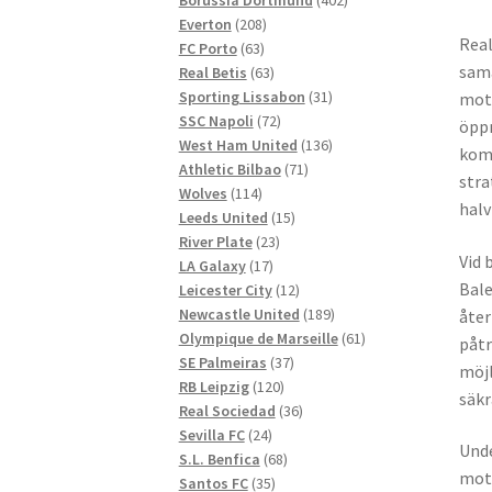
208
produkter
Everton
208
Real
63
produkter
FC Porto
63
sama
produkter
63
Real Betis
63
produkter
31
Sporting Lissabon
31
mott
72
produkter
SSC Napoli
72
öppn
produkter
136
West Ham United
136
komm
71
produkter
Athletic Bilbao
71
stra
114
produkter
Wolves
114
halv
produkter
15
Leeds United
15
23
produkter
River Plate
23
Vid 
17
produkter
LA Galaxy
17
Bale
produkter
12
Leicester City
12
produkter
189
Newcastle United
189
åter
produkter
61
Olympique de Marseille
61
påtr
37
produkter
SE Palmeiras
37
möjl
120
produkter
RB Leipzig
120
säkr
produkter
36
Real Sociedad
36
24
produkter
Sevilla FC
24
Unde
produkter
68
S.L. Benfica
68
mots
35
produkter
Santos FC
35