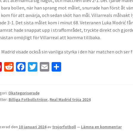
t att återhämta sig något, och matchen blev 2-1. Det fjärde måle
bara bollen, när han sprang mot målet, snurrade han först åt vä
kom för att avvärja, och sedan sköt han mål. Villarreals målvakt
ade 3-1. Det sista målet kom i minut 68. Veteranen Luka Modrić 
amrat hade snappat upp i straffområdet, tryckte direkt och gjorde
nästan omöjligt för Villarreal att komma tillbaka.
 Madrid visade också sin vanliga styrka i den här matchen och ser
Pi
R
Fa
T
E
D
nt
e
ce
wi
m
el
er
d
b
tt
ai
a
es
di
o
er
l
gori:
Okategoriserade
tter:
Billiga Fotbollströjor
,
Real Madrid tröja 2024
t
t
o
k
icerad den
10 januari 2024
av
trojorfotboll
—
Lämna en kommentar