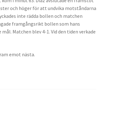
t kom i minut 63. Díaz avslutade en framstöt
nster och höger för att undvika motståndarna
 lyckades inte rädda bollen och matchen
fångade framgångsrikt bollen som hans
 mål. Matchen blev 4-1. Vid den tiden verkade
 fram emot nästa.