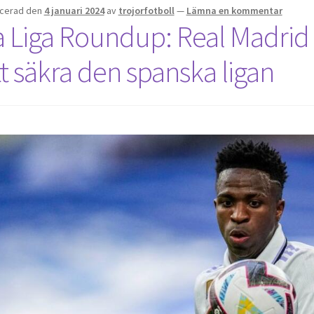
icerad den
4 januari 2024
av
trojorfotboll
—
Lämna en kommentar
a Liga Roundup: Real Madrid 
tt säkra den spanska ligan