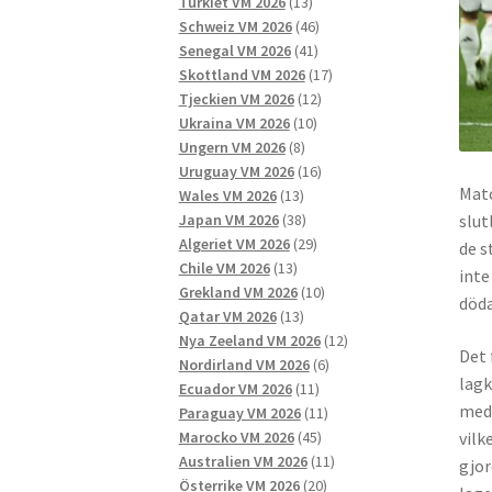
13
produkter
Turkiet VM 2026
13
produkter
46
Schweiz VM 2026
46
41
produkter
Senegal VM 2026
41
produkter
17
Skottland VM 2026
17
12
produkter
Tjeckien VM 2026
12
10
produkter
Ukraina VM 2026
10
8
produkter
Ungern VM 2026
8
produkter
16
Uruguay VM 2026
16
Matc
13
produkter
Wales VM 2026
13
produkter
38
Japan VM 2026
38
slut
produkter
29
Algeriet VM 2026
29
de s
13
produkter
Chile VM 2026
13
inte
produkter
10
Grekland VM 2026
10
döda
13
produkter
Qatar VM 2026
13
produkter
12
Nya Zeeland VM 2026
12
Det 
6
produkter
Nordirland VM 2026
6
lagk
11
produkter
Ecuador VM 2026
11
med 
produkter
11
Paraguay VM 2026
11
45
produkter
Marocko VM 2026
45
vilk
produkter
11
Australien VM 2026
11
gjor
20
produkter
Österrike VM 2026
20