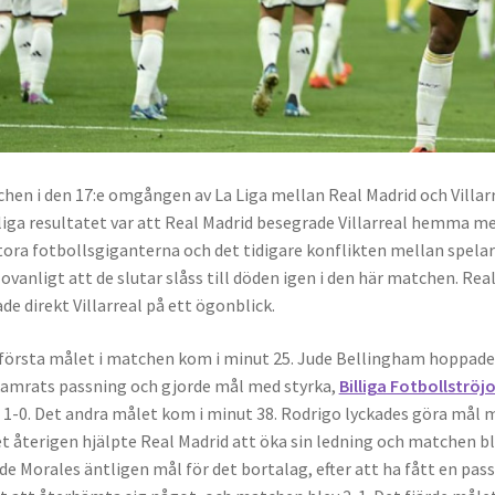
hen i den 17:e omgången av La Liga mellan Real Madrid och Villarr
liga resultatet var att Real Madrid besegrade Villarreal hemma m
tora fotbollsgiganterna och det tidigare konflikten mellan spelarn
 ovanligt att de slutar slåss till döden igen i den här matchen. R
de direkt Villarreal på ett ögonblick.
första målet i matchen kom i minut 25. Jude Bellingham hoppade
amrats passning och gjorde mål med styrka,
Billiga Fotbollströjo
1-0. Det andra målet kom i minut 38. Rodrigo lyckades göra mål me
et återigen hjälpte Real Madrid att öka sin ledning och matchen ble
de Morales äntligen mål för det bortalag, efter att ha fått en pas