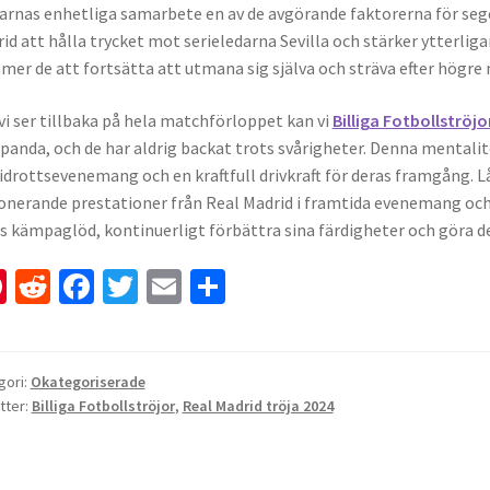
arnas enhetliga samarbete en av de avgörande faktorerna för seg
id att hålla trycket mot serieledarna Sevilla och stärker ytterlig
er de att fortsätta att utmana sig själva och sträva efter högre 
vi ser tillbaka på hela matchförloppet kan vi
Billiga Fotbollströjo
anda, och de har aldrig backat trots svårigheter. Denna mentalite
 idrottsevenemang och en kraftfull drivkraft för deras framgång.
nerande prestationer från Real Madrid i framtida evenemang och 
s kämpaglöd, kontinuerligt förbättra sina färdigheter och göra d
Pi
R
Fa
T
E
D
nt
e
ce
wi
m
el
er
d
b
tt
ai
a
es
di
o
er
l
gori:
Okategoriserade
tter:
Billiga Fotbollströjor
,
Real Madrid tröja 2024
t
t
o
k