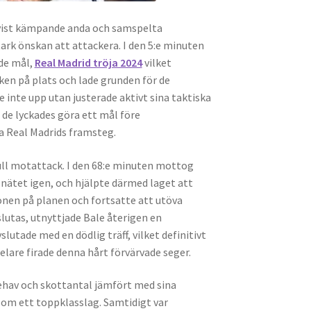
nvist kämpande anda och samspelta
ark önskan att attackera. I den 5:e minuten
de mål,
Real Madrid tröja 2024
vilket
en på plats och lade grunden för de
inte upp utan justerade aktivt sina taktiska
 de lyckades göra ett mål före
pa Real Madrids framsteg.
full motattack. I den 68:e minuten mottog
nätet igen, och hjälpte därmed laget att
ionen på planen och fortsatte att utöva
lutas, utnyttjade Bale återigen en
utade med en dödlig träff, vilket definitivt
elare firade denna hårt förvärvade seger.
nehav och skottantal jämfört med sina
som ett toppklasslag. Samtidigt var