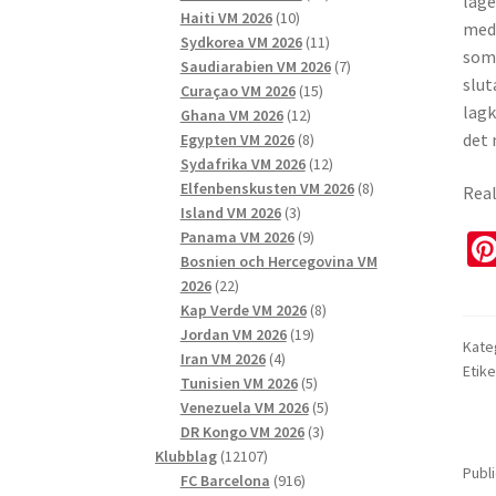
lage
10
produkter
Haiti VM 2026
10
med 
produkter
11
Sydkorea VM 2026
11
som 
produkter
7
Saudiarabien VM 2026
7
slut
15
produkter
Curaçao VM 2026
15
lagk
12
produkter
Ghana VM 2026
12
produkter
8
det 
Egypten VM 2026
8
produkter
12
Sydafrika VM 2026
12
produkter
8
Elfenbenskusten VM 2026
8
Real
3
produkter
Island VM 2026
3
produkter
9
Panama VM 2026
9
produkter
Bosnien och Hercegovina VM
22
2026
22
produkter
8
Kap Verde VM 2026
8
19
produkter
Jordan VM 2026
19
Kate
4
produkter
Iran VM 2026
4
Etike
produkter
5
Tunisien VM 2026
5
produkter
5
Venezuela VM 2026
5
3
produkter
DR Kongo VM 2026
3
12107
produkter
Klubblag
12107
Publ
produkter
916
FC Barcelona
916