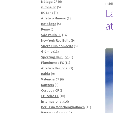
6
produkter
Málaga CF
6
Publ
5
produkter
Girona FC
5
L
7
produkter
RC Lens
7
produkter
13
Atlético Mineiro
13
a
5
produkter
Botafogo
5
5
produkter
Remo
5
produkter
14
São Paulo FC
14
produkter
9
New York Red Bulls
9
produkter
5
Sport Club do Recife
5
13
produkter
Grêmio
13
produkter
1
Sporting de Gijón
1
11
produkt
Fluminense FC
11
produkter
3
Atlético Nacional
3
9
produkter
Bahia
9
produkter
6
Valencia CF
6
8
produkter
Rangers
8
produkter
3
Córdoba CF
3
produkter
18
Cruzeiro EC
18
produkter
10
Internacional
10
produkter
11
Borussia Mönchengladbach
11
11
produkter
Vasco da Gama
11